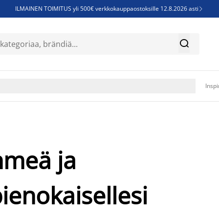
ILMAINEN TOIMITUS yli 500€ verkkokauppaostoksille 12.8.2026 asti

Parempiin uniin - Säästä jopa 60%


Sijauspatjoja - Säästä jopa 60%

Jenkkisänkyjä - Säästä jopa 60%

Inspi
hmeä ja
pienokaisellesi