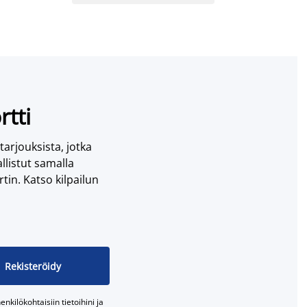
rtti
 tarjouksista, jotka
llistut samalla
tin. Katso kilpailun
Rekisteröidy
nkilökohtaisiin tietoihini ja