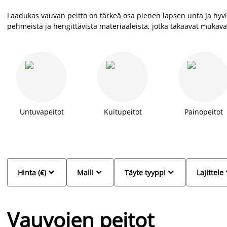
Laadukas vauvan peitto on tärkeä osa pienen lapsen unta ja hyvi
pehmeistä ja hengittävistä materiaaleista, jotka takaavat muka
peitoistamme ovat OEKO TEX -sertifioituja, mikä takaa myrkyttömy
Valikoimassamme on erilaisia kokoja ja paksuuksia, jotta löydät j
kattavaan
peitto-oppaaseemme
ja opi, miten valita paras peitto 
Untuvapeitot
Kuitupeitot
Painopeitot



Hinta (€)
Malli
Täyte tyyppi
Lajittele
Vauvojen peitot