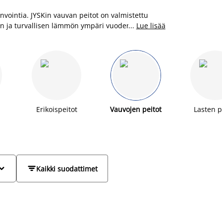
nvointia. JYSKin vauvan peitot on valmistettu
van ja turvallisen lämmön ympäri vuoden. Monet
...
Lue lisää
yden ja turvallisuuden herkkäihoisille vauvoille.
uuri teidän vauvalle sopivan peiton.
Tutustu myös
lapselle.
Erikoispeitot
Vauvojen peitot
Lasten p


Kaikki suodattimet