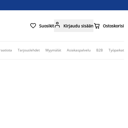



Suosikit
Kirjaudu sisään
Ostoskorisi
raatiota
Tarjouslehdet
Myymälät
Asiakaspalvelu
B2B
Työpaikat