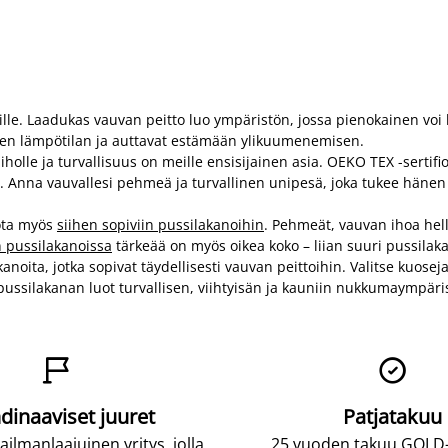
le. Laadukas vauvan peitto luo ympäristön, jossa pienokainen voi l
aisen lämpötilan ja auttavat estämään ylikuumenemisen.
olle ja turvallisuus on meille ensisijainen asia. OEKO TEX -sertifioin
a. Anna vauvallesi pehmeä ja turvallinen unipesä, joka tukee hänen
iota myös
siihen sopiviin pussilakanoihin
. Pehmeät, vauvan ihoa hell
 pussilakanoissa
tärkeää on myös oikea koko – liian suuri pussilaka
anoita, jotka sopivat täydellisesti vauvan peittoihin. Valitse kuose
ussilakanan luot turvallisen, viihtyisän ja kauniin nukkumaympäris


dinaaviset juuret
Patjatakuu
lmanlaajuinen yritys, jolla
25 vuoden takuu GOLD-p