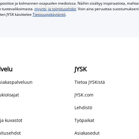
postitse ja kolmannen osapuolen medioissa. Näihin sisältyy inspiraatiota, mahtavi
o tuotevalikoimasta.
myynti- ja toimitusehdot
. Voin aina peruuttaa suostumukseni 
iten JYSK käsittelee
Tietosuojakäytäntö
.
lvelu
JYSK
asiakaspalveluun
Tietoa JYSKistä
kioloajat
JYSK.com
Lehdistö
ja kuvastot
Työpaikat
mitusehdot
Asiakasedut