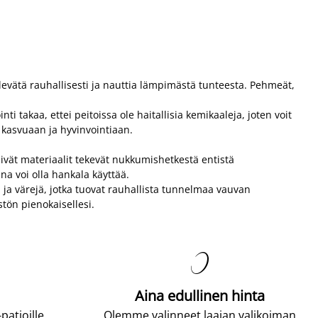
evätä rauhallisesti ja nauttia lämpimästä tunteesta. Pehmeät,
ti takaa, ettei peitoissa ole haitallisia kemikaaleja, joten voit
 kasvuaan ja hyvinvointiaan.
ivät materiaalit tekevät nukkumishetkestä entistä
na voi olla hankala käyttää.
ja ja värejä, jotka tuovat rauhallista tunnelmaa vauvan
tön pienokaisellesi.

Aina edullinen hinta
atjoille.
Olemme valinneet laajan valikoiman