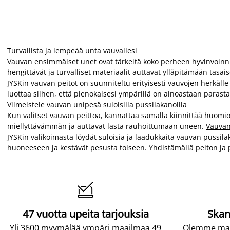
Turvallista ja lempeää unta vauvallesi
Vauvan ensimmäiset unet ovat tärkeitä koko perheen hyvinvoinnil
hengittävät ja turvalliset materiaalit auttavat ylläpitämään tas
JYSKin vauvan peitot on suunniteltu erityisesti vauvojen herkälle ih
luottaa siihen, että pienokaisesi ympärillä on ainoastaan parast
Viimeistele vauvan unipesä suloisilla pussilakanoilla
Kun valitset vauvan peittoa, kannattaa samalla kiinnittää huom
miellyttävämmän ja auttavat lasta rauhoittumaan uneen.
Vauvan
JYSKin valikoimasta löydät suloisia ja laadukkaita vauvan pussilak
huoneeseen ja kestävät pesusta toiseen. Yhdistämällä peiton ja p

47 vuotta upeita tarjouksia
Skan
Yli 3600 myymälää ympäri maailmaa 49
Olemme maai