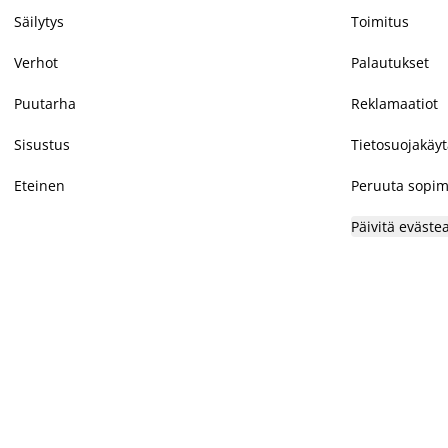
Säilytys
Toimitus
Verhot
Palautukset
Puutarha
Reklamaatiot
Sisustus
Tietosuojakäy
Eteinen
Peruuta sopim
Päivitä eväste