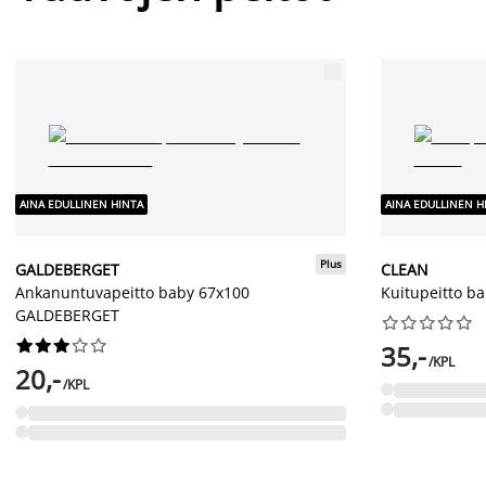
AINA EDULLINEN HINTA
AINA EDULLINEN H
Plus
GALDEBERGET
CLEAN
Ankanuntuvapeitto baby 67x100
Kuitupeitto b
GALDEBERGET




















35,-
/KPL
20,-
/KPL