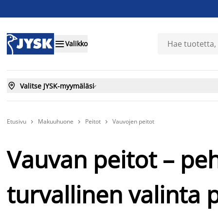

Valikko

Valitse JYSK-myymäläsi

Etusivu
Makuuhuone
Peitot
Vauvojen peitot



Vauvan peitot – pe
turvallinen valinta 