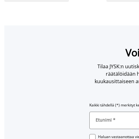
Voi
Tilaa JYSK:n uutisk
räätälöidään h
kuukausittaiseen ar
Kaikki tähdellä (*) merkityt k
Etunimi
*
Haluan vastaanottaa vies