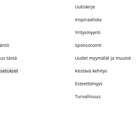
Uutiskirje
Inspiraatiota
Yritysmyynti
täntö
Sponsorointi
us tästä
Uudet myymälät ja muutot
asetukset
Kestävä kehitys
Esteettömyys
Turvallisuus