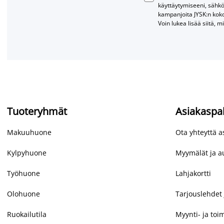
käyttäytymiseeni, sähkö
kampanjoita JYSK:n kok
Voin lukea lisää siitä, m
Tuoteryhmät
Asiakaspa
Makuuhuone
Ota yhteyttä 
Kylpyhuone
Myymälät ja au
Työhuone
Lahjakortti
Olohuone
Tarjouslehdet 
Ruokailutila
Myynti- ja toi