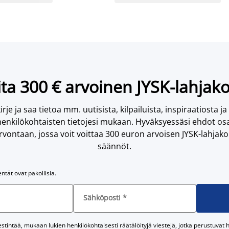
ta 300 € arvoinen JYSK-lahjako
irje ja saa tietoa mm. uutisista, kilpailuista, inspiraatiosta ja
enkilökohtaisten tietojesi mukaan. Hyväksyessäsi ehdot osa
vontaan, jossa voit voittaa 300 euron arvoisen JYSK-lahjakor
säännöt.
entät ovat pakollisia.
Sähköposti
*
tintää, mukaan lukien henkilökohtaisesti räätälöityjä viestejä, jotka perustuvat he