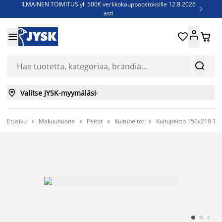
ILMAINEN TOIMITUS yli 500€ verkkokauppaostoksille 12.8.2026

asti
Parempiin uniin - Säästä jopa 60%





Sijauspatjoja - Säästä jopa 60%

Jenkkisänkyjä - Säästä jopa 60%



Valitse JYSK-myymäläsi

Etusivu
Makuuhuone
Peitot
Kuitupeitot
Kuitupeitto 150x210 T



