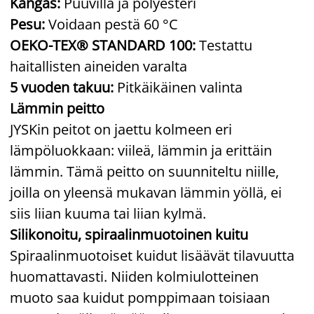
Kangas:
Puuvilla ja polyesteri
Pesu:
Voidaan pestä 60 °C
OEKO-TEX® STANDARD 100:
Testattu
haitallisten aineiden varalta
5 vuoden takuu:
Pitkäikäinen valinta
Lämmin peitto
JYSKin peitot on jaettu kolmeen eri
lämpöluokkaan: viileä, lämmin ja erittäin
lämmin. Tämä peitto on suunniteltu niille,
joilla on yleensä mukavan lämmin yöllä, ei
siis liian kuuma tai liian kylmä.
Silikonoitu, spiraalinmuotoinen kuitu
Spiraalinmuotoiset kuidut lisäävät tilavuutta
huomattavasti. Niiden kolmiulotteinen
muoto saa kuidut pomppimaan toisiaan