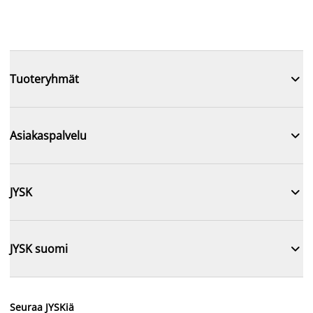

Tuoteryhmät

Asiakaspalvelu

JYSK

JYSK suomi
Seuraa JYSKiä