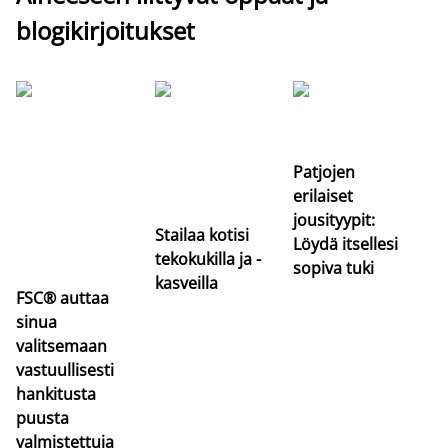
blogikirjoitukset
Si
uu
va
Patjojen
erilaiset
jousityypit:
Stailaa kotisi
Löydä itsellesi
tekokukilla ja -
sopiva tuki
kasveilla
FSC® auttaa
sinua
valitsemaan
vastuullisesti
hankitusta
puusta
valmistettuja