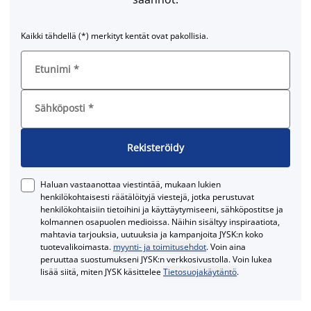
Kaikki tähdellä (*) merkityt kentät ovat pakollisia.
Etunimi
*
Sähköposti
*
Rekisteröidy
Haluan vastaanottaa viestintää, mukaan lukien
henkilökohtaisesti räätälöityjä viestejä, jotka perustuvat
henkilökohtaisiin tietoihini ja käyttäytymiseeni, sähköpostitse ja
kolmannen osapuolen medioissa. Näihin sisältyy inspiraatiota,
mahtavia tarjouksia, uutuuksia ja kampanjoita JYSK:n koko
tuotevalikoimasta.
myynti- ja toimitusehdot
. Voin aina
peruuttaa suostumukseni JYSK:n verkkosivustolla. Voin lukea
lisää siitä, miten JYSK käsittelee
Tietosuojakäytäntö
.