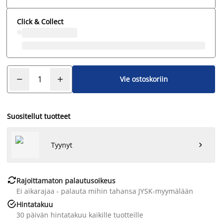
Click & Collect
Vie ostoskoriin
Suositellut tuotteet
Tyynyt


Rajoittamaton palautusoikeus
Ei aikarajaa - palauta mihin tahansa JYSK-myymälään

Hintatakuu
30 päivän hintatakuu kaikille tuotteille