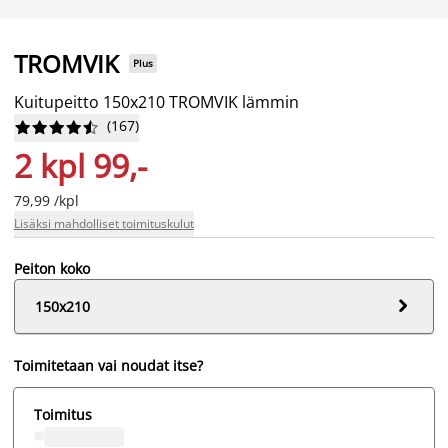
TROMVIK
Plus
Kuitupeitto 150x210 TROMVIK lämmin
(
167
)










2 kpl 99,-
79,99 /kpl
Lisäksi mahdolliset toimituskulut
Peiton koko

150x210
Toimitetaan vai noudat itse?
Toimitus