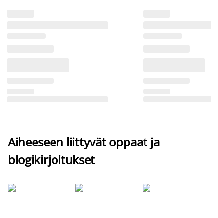
Aiheeseen liittyvät oppaat ja
blogikirjoitukset
Si
uu