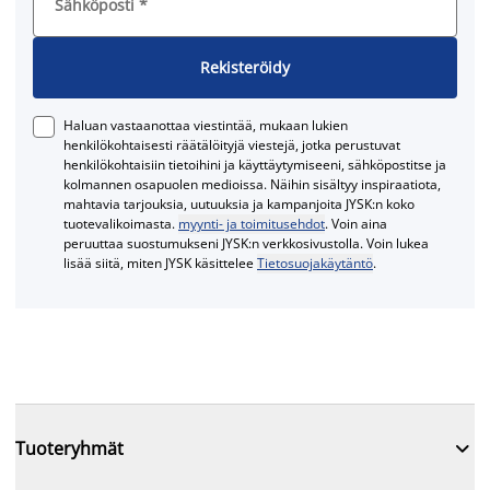
Sähköposti
*
Rekisteröidy
Haluan vastaanottaa viestintää, mukaan lukien
henkilökohtaisesti räätälöityjä viestejä, jotka perustuvat
henkilökohtaisiin tietoihini ja käyttäytymiseeni, sähköpostitse ja
kolmannen osapuolen medioissa. Näihin sisältyy inspiraatiota,
mahtavia tarjouksia, uutuuksia ja kampanjoita JYSK:n koko
tuotevalikoimasta.
myynti- ja toimitusehdot
. Voin aina
peruuttaa suostumukseni JYSK:n verkkosivustolla. Voin lukea
lisää siitä, miten JYSK käsittelee
Tietosuojakäytäntö
.

Tuoteryhmät