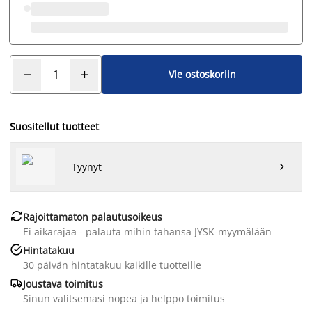
Vie ostoskoriin
Suositellut tuotteet
Tyynyt


Rajoittamaton palautusoikeus
Ei aikarajaa - palauta mihin tahansa JYSK-myymälään

Hintatakuu
30 päivän hintatakuu kaikille tuotteille

Joustava toimitus
Sinun valitsemasi nopea ja helppo toimitus