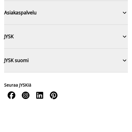

Asiakaspalvelu

JYSK

JYSK suomi
Seuraa JYSKiä



