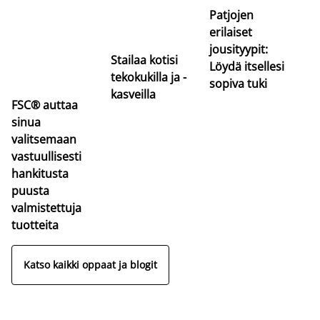
va
Patjojen
erilaiset
jousityypit:
Stailaa kotisi
Löydä itsellesi
tekokukilla ja -
sopiva tuki
kasveilla
FSC® auttaa
sinua
valitsemaan
vastuullisesti
hankitusta
puusta
valmistettuja
tuotteita
Katso kaikki oppaat ja blogit