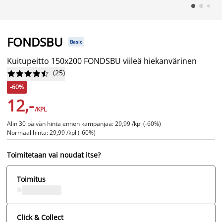
FONDSBU
Basic
Kuitupeitto 150x200 FONDSBU viileä hiekanvärinen
(
25
)










-60%
12,-
/KPL
Alin 30 päivän hinta ennen kampanjaa: 29,99 /kpl (-60%)
Normaalihinta: 29,99 /kpl (-60%)
Toimitetaan vai noudat itse?
Toimitus
Click & Collect