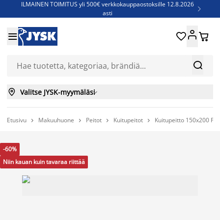
ILMAINEN TOIMITUS yli 500€ verkkokauppaostoksille 12.8.2026

asti
Parempiin uniin - Säästä jopa 60%





Sijauspatjoja - Säästä jopa 60%

Jenkkisänkyjä - Säästä jopa 60%



Valitse JYSK-myymäläsi

Etusivu
Makuuhuone
Peitot
Kuitupeitot
Kuitupeitto 150x200 FO




-60%
Niin kauan kuin tavaraa riittää