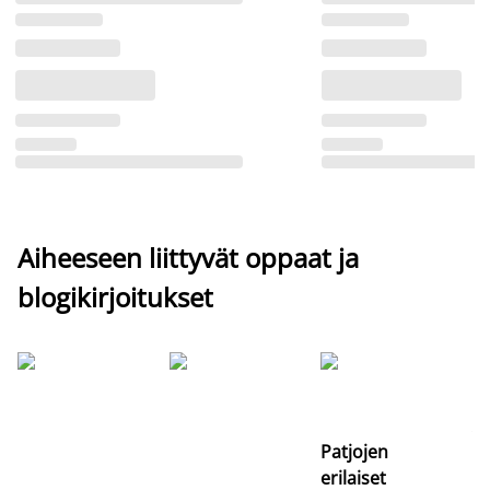
Aiheeseen liittyvät oppaat ja
blogikirjoitukset
Si
uu
va
Patjojen
erilaiset