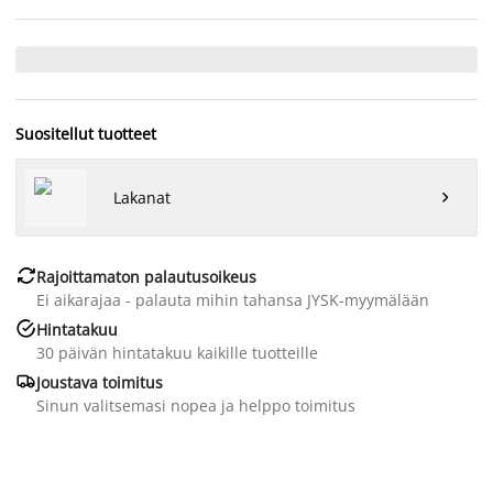
Suositellut tuotteet
Lakanat


Rajoittamaton palautusoikeus
Ei aikarajaa - palauta mihin tahansa JYSK-myymälään

Hintatakuu
30 päivän hintatakuu kaikille tuotteille

Joustava toimitus
Sinun valitsemasi nopea ja helppo toimitus