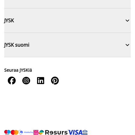

JYSK

JYSK suomi
Seuraa JYSKiä



