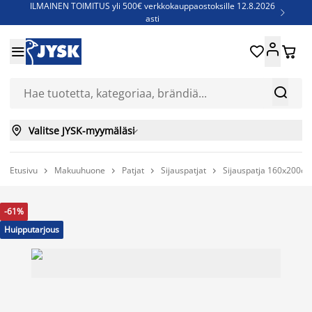
ILMAINEN TOIMITUS yli 500€ verkkokauppaostoksille 12.8.2026

asti
Parempiin uniin - Säästä jopa 60%





Sijauspatjoja - Säästä jopa 60%

Jenkkisänkyjä - Säästä jopa 60%



Valitse JYSK-myymäläsi

Etusivu
Makuuhuone
Patjat
Sijauspatjat
Sijauspatja 160x200c




-61%
Huipputarjous