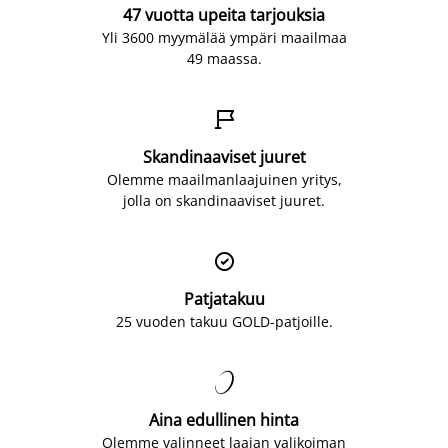
47 vuotta upeita tarjouksia
Yli 3600 myymälää ympäri maailmaa
49 maassa.

Skandinaaviset juuret
Olemme maailmanlaajuinen yritys,
jolla on skandinaaviset juuret.

Patjatakuu
25 vuoden takuu GOLD-patjoille.

Aina edullinen hinta
Olemme valinneet laajan valikoiman