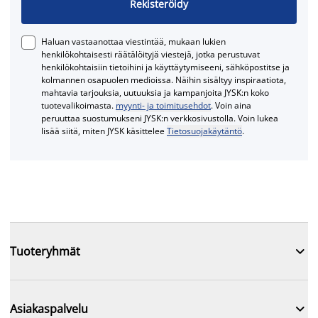
Rekisteröidy
Haluan vastaanottaa viestintää, mukaan lukien
henkilökohtaisesti räätälöityjä viestejä, jotka perustuvat
henkilökohtaisiin tietoihini ja käyttäytymiseeni, sähköpostitse ja
kolmannen osapuolen medioissa. Näihin sisältyy inspiraatiota,
mahtavia tarjouksia, uutuuksia ja kampanjoita JYSK:n koko
tuotevalikoimasta.
myynti- ja toimitusehdot
. Voin aina
peruuttaa suostumukseni JYSK:n verkkosivustolla. Voin lukea
lisää siitä, miten JYSK käsittelee
Tietosuojakäytäntö
.

Tuoteryhmät

Asiakaspalvelu