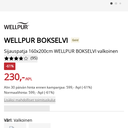
WELLPUR BOKSELVI
Gold
Sijauspatja 160x200cm WELLPUR BOKSELVI valkoinen
(
95
)










-61%
230,-
/KPL
Alin 30 päivän hinta ennen kampanjaa: 599,- /kpl (-61%)
Normaalihinta: 599,- /kpl (-61%)
Lisäksi mahdolliset toimituskulut
Väri
: Valkoinen