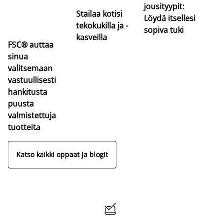
jousityypit:
Stailaa kotisi
Löydä itsellesi
tekokukilla ja -
sopiva tuki
kasveilla
FSC® auttaa
sinua
valitsemaan
vastuullisesti
hankitusta
puusta
valmistettuja
tuotteita
Katso kaikki oppaat ja blogit
