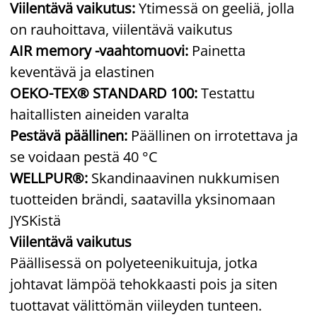
Viilentävä vaikutus:
Ytimessä on geeliä, jolla
on rauhoittava, viilentävä vaikutus
AIR memory -vaahtomuovi:
Painetta
keventävä ja elastinen
OEKO-TEX® STANDARD 100:
Testattu
haitallisten aineiden varalta
Pestävä päällinen:
Päällinen on irrotettava ja
se voidaan pestä 40 °C
WELLPUR®:
Skandinaavinen nukkumisen
tuotteiden brändi, saatavilla yksinomaan
JYSKistä
Viilentävä vaikutus
Päällisessä on polyeteenikuituja, jotka
johtavat lämpöä tehokkaasti pois ja siten
tuottavat välittömän viileyden tunteen.