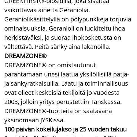
GREENFIRST®-biosidillä, joka sisältää
vaikuttavaa ainetta Geraniolia.
Geraniolikäsittelyllä on pölypunkkeja torjuvia
ominaisuuksia. Geranioli on luokiteltu ihoa
herkistäväksi, ja suoraa ihokosketusta on
vältettävä. Peitä sänky aina lakanoilla.
DREAMZONE®
DREAMZONE® on omistautunut
parantamaan unesi laatua yksilöllisillä patja-
ja sänkyratkaisuilla. Laatu ja toiminnallisuus
ovat olleet keskeisiä tekijöitä jo vuodesta
2003, jolloin yritys perustettiin Tanskassa.
DREAMZONE®-tuotteita on saatavana
yksinomaan JYSKissä.
100 päivän kokeilujakso ja 25 vuoden takuu