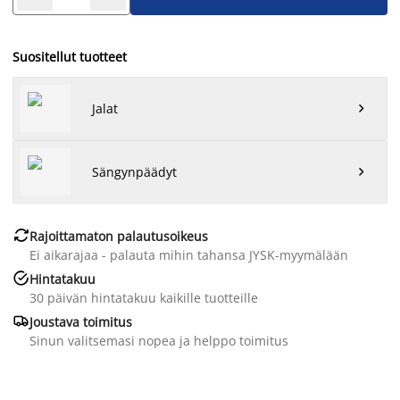
Suositellut tuotteet
Jalat

Sängynpäädyt


Rajoittamaton palautusoikeus
Ei aikarajaa - palauta mihin tahansa JYSK-myymälään

Hintatakuu
30 päivän hintatakuu kaikille tuotteille

Joustava toimitus
Sinun valitsemasi nopea ja helppo toimitus