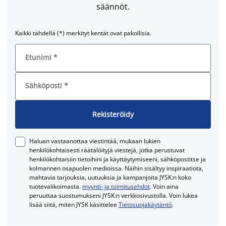
säännöt.
Kaikki tähdellä (*) merkityt kentät ovat pakollisia.
Etunimi
*
Sähköposti
*
Rekisteröidy
Haluan vastaanottaa viestintää, mukaan lukien
henkilökohtaisesti räätälöityjä viestejä, jotka perustuvat
henkilökohtaisiin tietoihini ja käyttäytymiseeni, sähköpostitse ja
kolmannen osapuolen medioissa. Näihin sisältyy inspiraatiota,
mahtavia tarjouksia, uutuuksia ja kampanjoita JYSK:n koko
tuotevalikoimasta.
myynti- ja toimitusehdot
. Voin aina
peruuttaa suostumukseni JYSK:n verkkosivustolla. Voin lukea
lisää siitä, miten JYSK käsittelee
Tietosuojakäytäntö
.