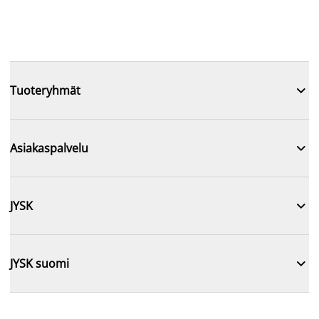

Tuoteryhmät

Asiakaspalvelu

JYSK

JYSK suomi