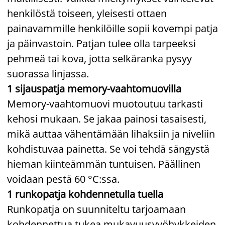
henkilöstä toiseen, yleisesti ottaen
painavammille henkilöille sopii kovempi patja
ja päinvastoin. Patjan tulee olla tarpeeksi
pehmeä tai kova, jotta selkäranka pysyy
suorassa linjassa.
1 sijauspatja memory-vaahtomuovilla
Memory-vaahtomuovi muotoutuu tarkasti
kehosi mukaan. Se jakaa painosi tasaisesti,
mikä auttaa vähentämään lihaksiin ja niveliin
kohdistuvaa painetta. Se voi tehdä sängystä
hieman kiinteämmän tuntuisen. Päällinen
voidaan pestä 60 °C:ssa.
1 runkopatja kohdennetulla tuella
Runkopatja on suunniteltu tarjoamaan
kohdennettua tukea mukavuusvyöhykkeiden