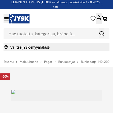
ILMAINEN TOIMITUS yli 500€ verkkokauppaostoksille 12.8.2026

asti
Parempiin uniin - Säästä jopa 60%





Sijauspatjoja - Säästä jopa 60%

Jenkkisänkyjä - Säästä jopa 60%



Valitse JYSK-myymäläsi

Etusivu
Makuuhuone
Patjat
Runkopatjat
Runkopatja 140x200cm




-50%