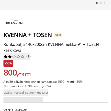
KVENNA + TOSEN
Gold
Runkopatja 140x200cm KVENNA hiekka-91 + TOSEN
keskikova
(
1
)










-50%
800,-
/SETTI
Alin 30 päivän hinta ennen kampanjaa: 1599,- /setti (-50%)
Normaalihinta: 1599,- /setti (-50%)
Lisäksi mahdolliset toimituskulut
Väri
: Hiekka-91