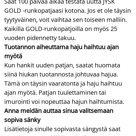
Saat 100 päivää aikaa testata uutta JYSK
GOLD -runkopatjaasi kotona. Jos et ole täysin
tyytyväinen, voit vaihtaa sen toiseen malliin.
Kaikilla GOLD-runkopatjoilla on myös 25
vuoden pidennetty takuu.
Tuotannon aiheuttama haju haihtuu ajan
myötä
Kun hankit uuden patjan, saatat huomata
siinä hiukan tuotannosta johtuvaa hajua.
Tämä on täysin vaaratonta ja haju haihtuu
ajan myötä. Patjan tuulettaminen tai
imurointi voi nopeuttaa hajun haihtumista.
Anna meidän auttaa sinua valitsemaan
sopiva sänky
Lisätietoja sinulle sopivasta sängystä saat