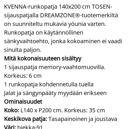
KVENNA-runkopatja 140x200 cm TOSEN-
sijauspatjalla DREAMZONE®-tuotemerkiltä
on suunniteltu mukavia yöunia varten.
Runkopatja on käytännöllinen
sänkyvaihtoehto, jonka kokoaminen ei vaadi
sinulta paljon.
Mitä kokonaisuuteen sisältyy
1 sijauspatja memory-vaahtomuovilla.
Korkeus: 6 cm
1 runkopatja kohdennetulla tuella
Jalat ja sängynpääty myydään erikseen
Ominaisuudet
Koko:
L140 x P200 cm. Korkeus: 35 cm
Keskikova patja:
Tasapainoinen ja joustava
Väri:
hiekka-91