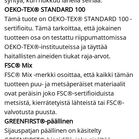
syntyä, kun nukkuu lähellä seinää.
OEKO-TEX® STANDARD 100
Tämä tuote on OEKO-TEX® STANDARD 100 -
sertifioitu. Tämä tarkoittaa, että jokainen
tuotteen osa on testattu riippumattomissa
OEKO-TEX®-instituuteissa ja täyttää
haitallisten aineiden tiukat raja-arvot.
FSC® Mix
FSC® Mix -merkki osoittaa, että kaikki tämän
tuotteen puu- ja metsäperäiset materiaalit
ovat peräisin joko FSC®-sertifioiduista
metsistä, kierrätetyistä lähteistä tai FSC®-
valvotusta puusta.
GREENFIRST®-päällinen
Sijauspatjan päällinen on käsitelty