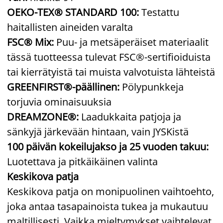
OEKO-TEX® STANDARD 100:
Testattu
haitallisten aineiden varalta
FSC® Mix:
Puu- ja metsäperäiset materiaalit
tässä tuotteessa tulevat FSC®-sertifioiduista
tai kierrätyistä tai muista valvotuista lähteistä
GREENFIRST®-päällinen:
Pölypunkkeja
torjuvia ominaisuuksia
DREAMZONE®:
Laadukkaita patjoja ja
sänkyjä järkevään hintaan, vain JYSKistä
100 päivän kokeilujakso ja 25 vuoden takuu:
Luotettava ja pitkäikäinen valinta
Keskikova patja
Keskikova patja on monipuolinen vaihtoehto,
joka antaa tasapainoista tukea ja mukautuu
maltillisesti. Vaikka mieltymykset vaihtelevat