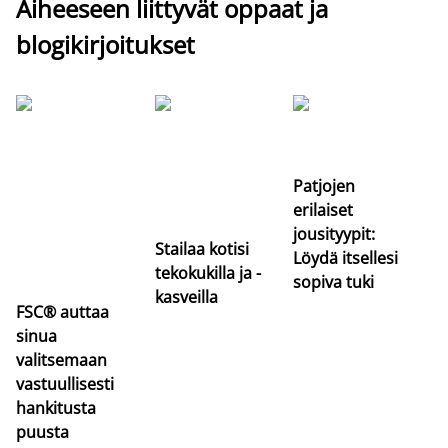
Aiheeseen liittyvät oppaat ja
blogikirjoitukset
Si
uu
va
Patjojen
erilaiset
jousityypit:
Stailaa kotisi
Löydä itsellesi
tekokukilla ja -
sopiva tuki
kasveilla
FSC® auttaa
sinua
valitsemaan
vastuullisesti
hankitusta
puusta