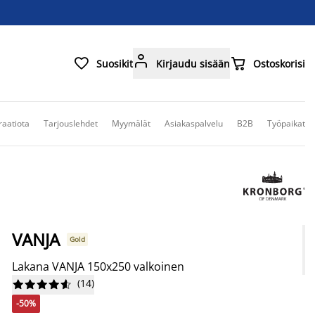



Suosikit
Kirjaudu sisään
Ostoskorisi
raatiota
Tarjouslehdet
Myymälät
Asiakaspalvelu
B2B
Työpaikat
VANJA
Gold
Lakana VANJA 150x250 valkoinen
(
14
)










-50%