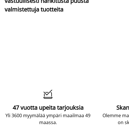
vastuullisesti hankitusta puusta
valmistettuja tuotteita

47 vuotta upeita tarjouksia
Skan
Yli 3600 myymälää ympäri maailmaa 49
Olemme maai
maassa.
on sk