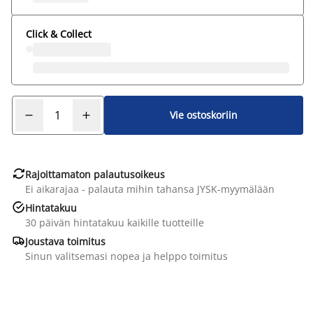
Click & Collect
Vie ostoskoriin

Rajoittamaton palautusoikeus
Ei aikarajaa - palauta mihin tahansa JYSK-myymälään

Hintatakuu
30 päivän hintatakuu kaikille tuotteille

Joustava toimitus
Sinun valitsemasi nopea ja helppo toimitus