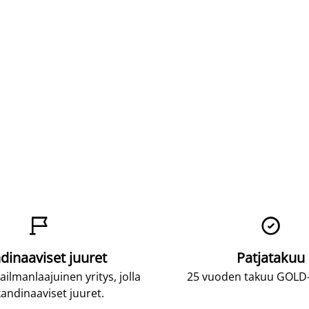


dinaaviset juuret
Patjatakuu
lmanlaajuinen yritys, jolla
25 vuoden takuu GOLD-p
andinaaviset juuret.