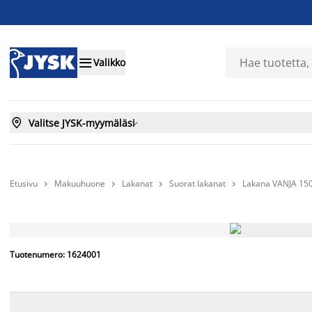

Valikko

Valitse JYSK-myymäläsi

Etusivu
Makuuhuone
Lakanat
Suorat lakanat
Lakana VANJA 150




Tuotenumero: 1624001