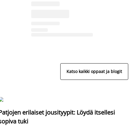
Katso kaikki oppaat ja blogit
S
Patjojen erilaiset jousityypit: Löydä itsellesi
sopiva tuki