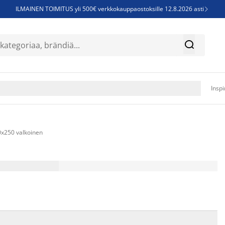
ILMAINEN TOIMITUS yli 500€ verkkokauppaostoksille 12.8.2026 asti

Parempiin uniin - Säästä jopa 60%


Sijauspatjoja - Säästä jopa 60%

Jenkkisänkyjä - Säästä jopa 60%

Inspi
x250 valkoinen