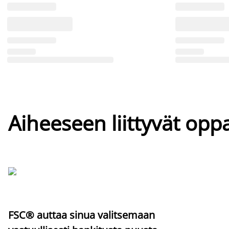
Aiheeseen liittyvät oppa
FSC® auttaa sinua valitsemaan