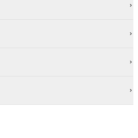



