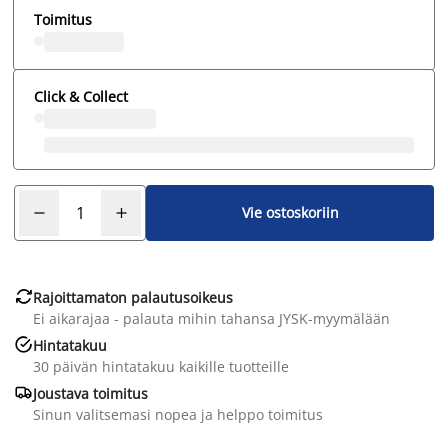
Toimitus
Click & Collect
Vie ostoskoriin

Rajoittamaton palautusoikeus
Ei aikarajaa - palauta mihin tahansa JYSK-myymälään

Hintatakuu
30 päivän hintatakuu kaikille tuotteille

Joustava toimitus
Sinun valitsemasi nopea ja helppo toimitus