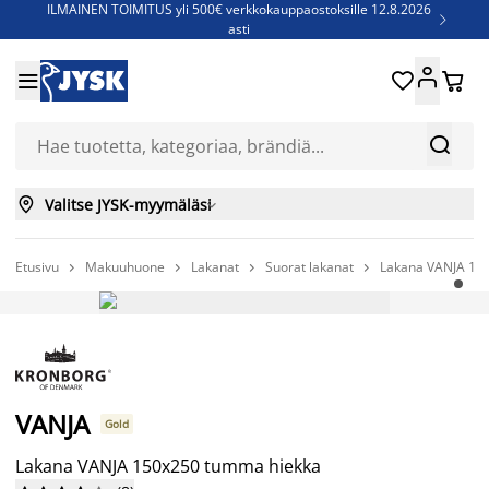
ILMAINEN TOIMITUS yli 500€ verkkokauppaostoksille 12.8.2026

asti
Parempiin uniin - Säästä jopa 60%





Sijauspatjoja - Säästä jopa 60%

Jenkkisänkyjä - Säästä jopa 60%



Valitse JYSK-myymäläsi

Etusivu
Makuuhuone
Lakanat
Suorat lakanat
Lakana VANJA 15




-50%
VANJA
Gold
Lakana VANJA 150x250 tumma hiekka