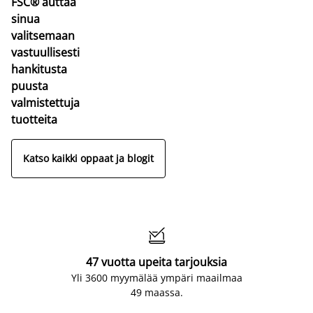
FSC® auttaa
sinua
valitsemaan
vastuullisesti
hankitusta
puusta
valmistettuja
tuotteita
Katso kaikki oppaat ja blogit

47 vuotta upeita tarjouksia
Yli 3600 myymälää ympäri maailmaa
49 maassa.