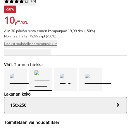
(
8
)










-50%
10,-
/KPL
Alin 30 päivän hinta ennen kampanjaa: 19,99 /kpl (-50%)
Normaalihinta: 19,99 /kpl (-50%)
Lisäksi mahdolliset toimituskulut
Väri
: Tumma hiekka
Lakanan koko

150x250
Toimitetaan vai noudat itse?