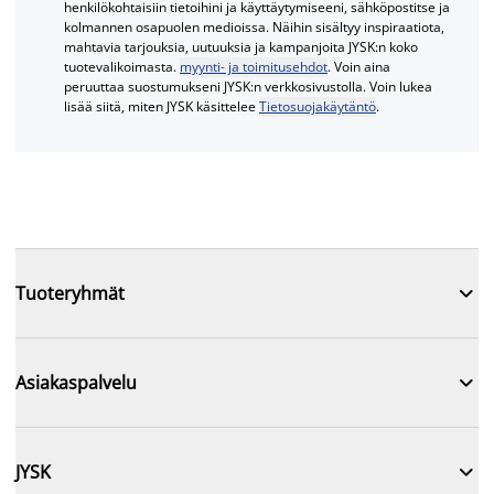
henkilökohtaisiin tietoihini ja käyttäytymiseeni, sähköpostitse ja
kolmannen osapuolen medioissa. Näihin sisältyy inspiraatiota,
mahtavia tarjouksia, uutuuksia ja kampanjoita JYSK:n koko
tuotevalikoimasta.
myynti- ja toimitusehdot
. Voin aina
peruuttaa suostumukseni JYSK:n verkkosivustolla. Voin lukea
lisää siitä, miten JYSK käsittelee
Tietosuojakäytäntö
.

Tuoteryhmät

Asiakaspalvelu

JYSK