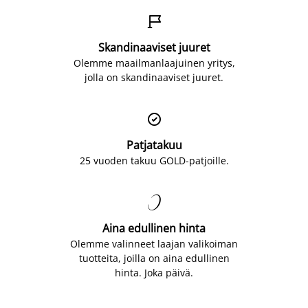

Skandinaaviset juuret
Olemme maailmanlaajuinen yritys,
jolla on skandinaaviset juuret.

Patjatakuu
25 vuoden takuu GOLD-patjoille.

Aina edullinen hinta
Olemme valinneet laajan valikoiman
tuotteita, joilla on aina edullinen
hinta. Joka päivä.