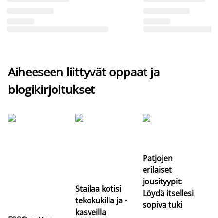
Aiheeseen liittyvät oppaat ja
blogikirjoitukset
Si
uu
va
Patjojen
erilaiset
jousityypit:
Stailaa kotisi
Löydä itsellesi
tekokukilla ja -
sopiva tuki
kasveilla