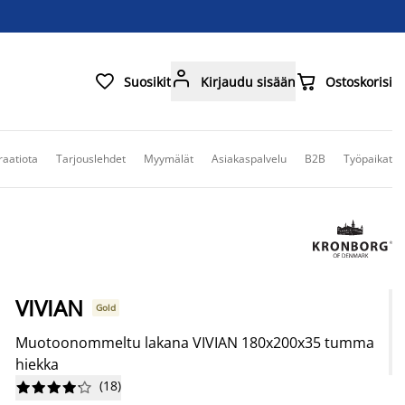



Suosikit
Kirjaudu sisään
Ostoskorisi
raatiota
Tarjouslehdet
Myymälät
Asiakaspalvelu
B2B
Työpaikat
VIVIAN
Gold
Muotoonommeltu lakana VIVIAN 180x200x35 tumma
hiekka
(
18
)









