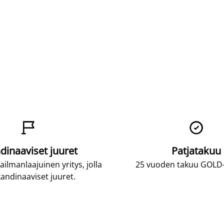


dinaaviset juuret
Patjatakuu
lmanlaajuinen yritys, jolla
25 vuoden takuu GOLD-p
andinaaviset juuret.