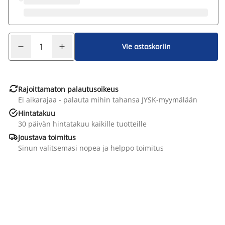
Vie ostoskoriin

Rajoittamaton palautusoikeus
Ei aikarajaa - palauta mihin tahansa JYSK-myymälään

Hintatakuu
30 päivän hintatakuu kaikille tuotteille

Joustava toimitus
Sinun valitsemasi nopea ja helppo toimitus