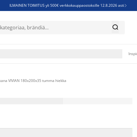
ILMAINEN TOIMITUS yli 500€ verkkokauppaostoksille 12.8.2026 asti

Parempiin uniin - Säästä jopa 60%


Sijauspatjoja - Säästä jopa 60%

Jenkkisänkyjä - Säästä jopa 60%

Inspi
ana VIVIAN 180x200x35 tumma hiekka