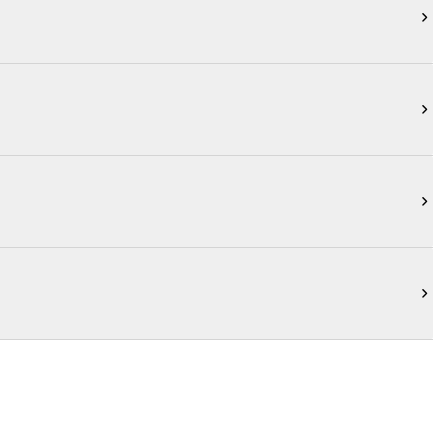



