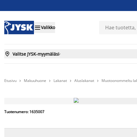

Valikko

Valitse JYSK-myymäläsi

Etusivu
Makuuhuone
Lakanat
Aluslakanat
Muotoonommeltu lak




Tuotenumero: 1635007