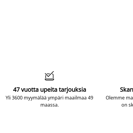

47 vuotta upeita tarjouksia
Skan
Yli 3600 myymälää ympäri maailmaa 49
Olemme maai
maassa.
on sk