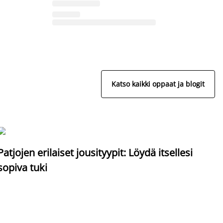
Katso kaikki oppaat ja blogit
S
Patjojen erilaiset jousityypit: Löydä itsellesi
sopiva tuki