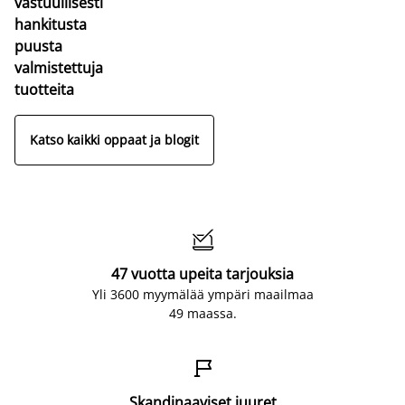
vastuullisesti
hankitusta
puusta
valmistettuja
tuotteita
Katso kaikki oppaat ja blogit

47 vuotta upeita tarjouksia
Yli 3600 myymälää ympäri maailmaa
49 maassa.

Skandinaaviset juuret