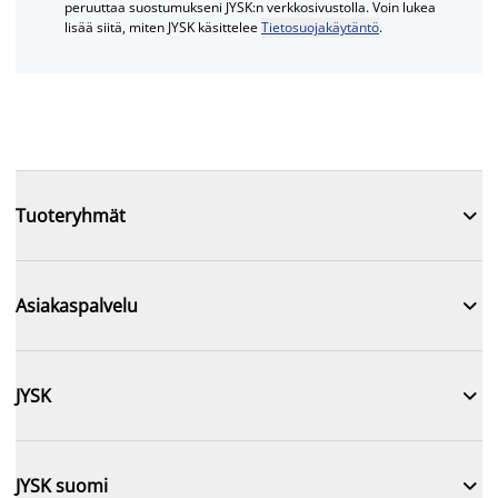
peruuttaa suostumukseni JYSK:n verkkosivustolla. Voin lukea
lisää siitä, miten JYSK käsittelee
Tietosuojakäytäntö
.

Tuoteryhmät

Asiakaspalvelu

JYSK

JYSK suomi