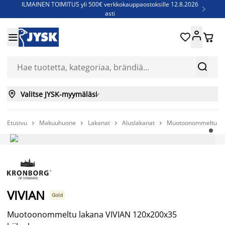
ILMAINEN TOIMITUS yli 500€ verkkokauppaostoksille 12.8.2026

asti
Parempiin uniin - Säästä jopa 60%





Sijauspatjoja - Säästä jopa 60%

Jenkkisänkyjä - Säästä jopa 60%



Valitse JYSK-myymäläsi

Etusivu
Makuuhuone
Lakanat
Aluslakanat
Muotoonommeltu lak




VIVIAN
Gold
Muotoonommeltu lakana VIVIAN 120x200x35