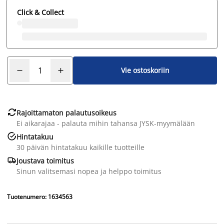
Click & Collect
Vie ostoskoriin

Rajoittamaton palautusoikeus
Ei aikarajaa - palauta mihin tahansa JYSK-myymälään

Hintatakuu
30 päivän hintatakuu kaikille tuotteille

Joustava toimitus
Sinun valitsemasi nopea ja helppo toimitus
Tuotenumero: 1634563