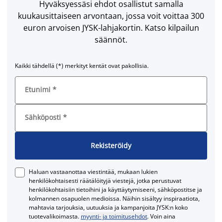
Hyväksyessäsi ehdot osallistut samalla
kuukausittaiseen arvontaan, jossa voit voittaa 300
euron arvoisen JYSK-lahjakortin. Katso kilpailun
säännöt.
Kaikki tähdellä (*) merkityt kentät ovat pakollisia.
Etunimi
*
Sähköposti
*
Rekisteröidy
Haluan vastaanottaa viestintää, mukaan lukien
henkilökohtaisesti räätälöityjä viestejä, jotka perustuvat
henkilökohtaisiin tietoihini ja käyttäytymiseeni, sähköpostitse ja
kolmannen osapuolen medioissa. Näihin sisältyy inspiraatiota,
mahtavia tarjouksia, uutuuksia ja kampanjoita JYSK:n koko
tuotevalikoimasta.
myynti- ja toimitusehdot
. Voin aina