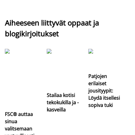
Aiheeseen liittyvät oppaat ja
blogikirjoitukset
Si
uu
va
Patjojen
erilaiset
jousityypit:
Stailaa kotisi
Löydä itsellesi
tekokukilla ja -
sopiva tuki
kasveilla
FSC® auttaa
sinua
valitsemaan