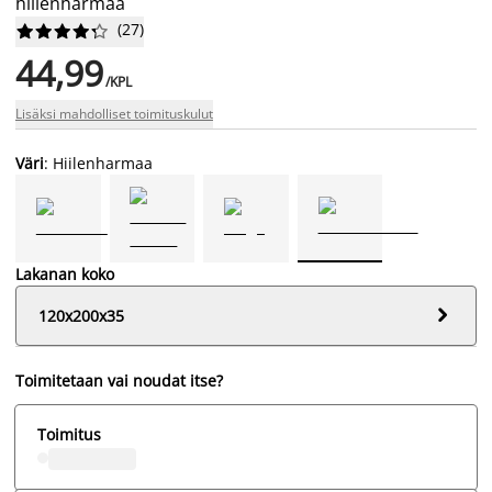
hiilenharmaa
(
27
)










44,99
/KPL
Lisäksi mahdolliset toimituskulut
Väri
: Hiilenharmaa
Lakanan koko

120x200x35
Toimitetaan vai noudat itse?
Toimitus