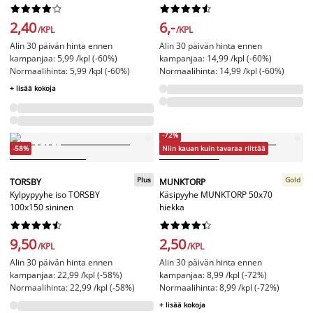




















2,40
6,-
/KPL
/KPL
Alin 30 päivän hinta ennen
Alin 30 päivän hinta ennen
kampanjaa: 5,99 /kpl (-60%)
kampanjaa: 14,99 /kpl (-60%)
Normaalihinta: 5,99 /kpl (-60%)
Normaalihinta: 14,99 /kpl (-60%)
+ lisää kokoja
-72%
-58%
Niin kauan kuin tavaraa riittää
Plus
Gold
TORSBY
MUNKTORP
Kylpypyyhe iso TORSBY
Käsipyyhe MUNKTORP 50x70
100x150 sininen
hiekka




















9,50
2,50
/KPL
/KPL
Alin 30 päivän hinta ennen
Alin 30 päivän hinta ennen
kampanjaa: 22,99 /kpl (-58%)
kampanjaa: 8,99 /kpl (-72%)
Normaalihinta: 22,99 /kpl (-58%)
Normaalihinta: 8,99 /kpl (-72%)
+ lisää kokoja