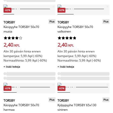
-60%
-60%
Plus
Plus
TORSBY
TORSBY
Käsipyyhe TORSBY 50x70
Käsipyyhe TORSBY 50x70
musta
valkoinen




















2,40
2,40
/KPL
/KPL
Alin 30 päivän hinta ennen
Alin 30 päivän hinta ennen
kampanjaa: 5,99 /kpl (-60%)
kampanjaa: 5,99 /kpl (-60%)
Normaalihinta: 5,99 /kpl (-60%)
Normaalihinta: 5,99 /kpl (-60%)
+ lisää kokoja
+ lisää kokoja
-60%
-60%
Plus
Plus
TORSBY
TORSBY
Käsipyyhe TORSBY 50x70
Kylpypyyhe TORSBY 65x130
harmaa
sininen