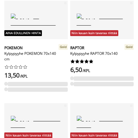
AINA EDULLINEN HINTA
Niin kauan kuin tavaraa riittää
Gold
Gold
POKEMON
RAPTOR
Kylpypyyhe POKEMON 70x140
Kylpypyyhe RAPTOR 70x140
cm




















6,50
/KPL
13,50
/KPL
Niin kauan kuin tavaraa riittää
Niin kauan kuin tavaraa riittää