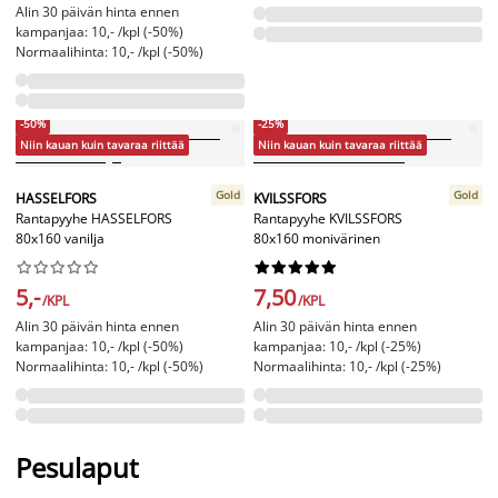
Alin 30 päivän hinta ennen
kampanjaa: 10,- /kpl (-50%)
Normaalihinta: 10,- /kpl (-50%)
-50%
-25%
Niin kauan kuin tavaraa riittää
Niin kauan kuin tavaraa riittää
Gold
Gold
HASSELFORS
KVILSSFORS
Rantapyyhe HASSELFORS
Rantapyyhe KVILSSFORS
80x160 vanilja
80x160 monivärinen




















5,-
7,50
/KPL
/KPL
Alin 30 päivän hinta ennen
Alin 30 päivän hinta ennen
kampanjaa: 10,- /kpl (-50%)
kampanjaa: 10,- /kpl (-25%)
Normaalihinta: 10,- /kpl (-50%)
Normaalihinta: 10,- /kpl (-25%)
Pesulaput