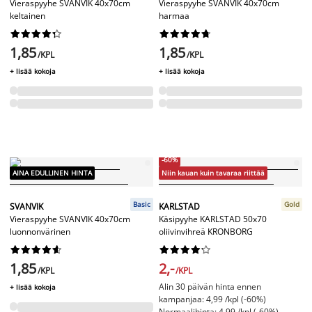
Vieraspyyhe SVANVIK 40x70cm
Vieraspyyhe SVANVIK 40x70cm
keltainen
harmaa




















1,85
1,85
/KPL
/KPL
+ lisää kokoja
+ lisää kokoja
-60%
AINA EDULLINEN HINTA
Niin kauan kuin tavaraa riittää
Basic
Gold
SVANVIK
KARLSTAD
Vieraspyyhe SVANVIK 40x70cm
Käsipyyhe KARLSTAD 50x70
luonnonvärinen
oliivinvihreä KRONBORG




















1,85
2,-
/KPL
/KPL
Alin 30 päivän hinta ennen
+ lisää kokoja
kampanjaa: 4,99 /kpl (-60%)
Normaalihinta: 4,99 /kpl (-60%)