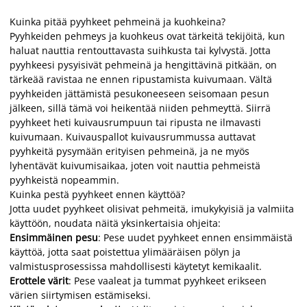
Kuinka pitää pyyhkeet pehmeinä ja kuohkeina?
Pyyhkeiden pehmeys ja kuohkeus ovat tärkeitä tekijöitä, kun
haluat nauttia rentouttavasta suihkusta tai kylvystä. Jotta
pyyhkeesi pysyisivät pehmeinä ja hengittävinä pitkään, on
tärkeää ravistaa ne ennen ripustamista kuivumaan. Vältä
pyyhkeiden jättämistä pesukoneeseen seisomaan pesun
jälkeen, sillä tämä voi heikentää niiden pehmeyttä. Siirrä
pyyhkeet heti kuivausrumpuun tai ripusta ne ilmavasti
kuivumaan. Kuivauspallot kuivausrummussa auttavat
pyyhkeitä pysymään erityisen pehmeinä, ja ne myös
lyhentävät kuivumisaikaa, joten voit nauttia pehmeistä
pyyhkeistä nopeammin.
Kuinka pestä pyyhkeet ennen käyttöä?
Jotta uudet pyyhkeet olisivat pehmeitä, imukykyisiä ja valmiita
käyttöön, noudata näitä yksinkertaisia ohjeita:
Ensimmäinen pesu
: Pese uudet pyyhkeet ennen ensimmäistä
käyttöä, jotta saat poistettua ylimääräisen pölyn ja
valmistusprosessissa mahdollisesti käytetyt kemikaalit.
Erottele värit
: Pese vaaleat ja tummat pyyhkeet erikseen
värien siirtymisen estämiseksi.