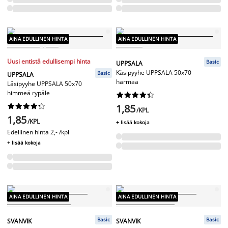
AINA EDULLINEN HINTA
AINA EDULLINEN HINTA
Uusi entistä edullisempi hinta
Basic
UPPSALA
Käsipyyhe UPPSALA 50x70
Basic
UPPSALA
harmaa
Läsipyyhe UPPSALA 50x70
himmeä rypäle




















1,85
/KPL
1,85
/KPL
+ lisää kokoja
Edellinen hinta
2,- /kpl
+ lisää kokoja
AINA EDULLINEN HINTA
AINA EDULLINEN HINTA
Basic
Basic
SVANVIK
SVANVIK