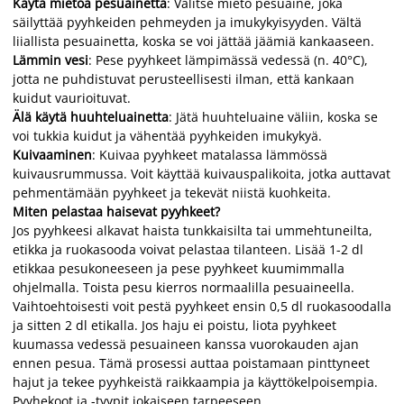
Käytä mietoa pesuainetta
: Valitse mieto pesuaine, joka
säilyttää pyyhkeiden pehmeyden ja imukykyisyyden. Vältä
liiallista pesuainetta, koska se voi jättää jäämiä kankaaseen.
Lämmin vesi
: Pese pyyhkeet lämpimässä vedessä (n. 40°C),
jotta ne puhdistuvat perusteellisesti ilman, että kankaan
kuidut vaurioituvat.
Älä käytä huuhteluainetta
: Jätä huuhteluaine väliin, koska se
voi tukkia kuidut ja vähentää pyyhkeiden imukykyä.
Kuivaaminen
: Kuivaa pyyhkeet matalassa lämmössä
kuivausrummussa. Voit käyttää kuivauspalikoita, jotka auttavat
pehmentämään pyyhkeet ja tekevät niistä kuohkeita.
Miten pelastaa haisevat pyyhkeet?
Jos pyyhkeesi alkavat haista tunkkaisilta tai ummehtuneilta,
etikka ja ruokasooda voivat pelastaa tilanteen. Lisää 1-2 dl
etikkaa pesukoneeseen ja pese pyyhkeet kuumimmalla
ohjelmalla. Toista pesu kierros normaalilla pesuaineella.
Vaihtoehtoisesti voit pestä pyyhkeet ensin 0,5 dl ruokasoodalla
ja sitten 2 dl etikalla. Jos haju ei poistu, liota pyyhkeet
kuumassa vedessä pesuaineen kanssa vuorokauden ajan
ennen pesua. Tämä prosessi auttaa poistamaan pinttyneet
hajut ja tekee pyyhkeistä raikkaampia ja käyttökelpoisempia.
Pyyhekoot ja -tyypit jokaiseen tarpeeseen