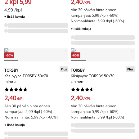
2 kpl 5,99
2,40
/KPL
4,99 /kpl
Alin 30 päivän hinta ennen
kampanjaa: 5,99 /kpl (-60%)
+ lisää kokoja
Normaalihinta: 5,99 /kpl (-60%)
+ lisää kokoja
-60%
-60%
Plus
Plus
TORSBY
TORSBY
Käsipyyhe TORSBY 50x70
Käsipyyhe TORSBY 50x70
minttu
sininen




















2,40
2,40
/KPL
/KPL
Alin 30 päivän hinta ennen
Alin 30 päivän hinta ennen
kampanjaa: 5,99 /kpl (-60%)
kampanjaa: 5,99 /kpl (-60%)
Normaalihinta: 5,99 /kpl (-60%)
Normaalihinta: 5,99 /kpl (-60%)
+ lisää kokoja