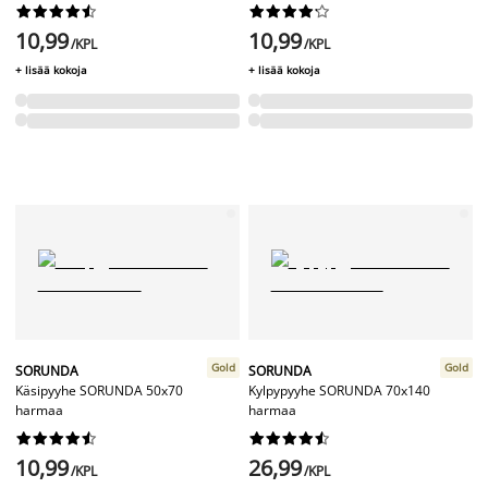




















10,99
10,99
/KPL
/KPL
+ lisää kokoja
+ lisää kokoja
Gold
Gold
SORUNDA
SORUNDA
Käsipyyhe SORUNDA 50x70
Kylpypyyhe SORUNDA 70x140
harmaa
harmaa




















10,99
26,99
/KPL
/KPL