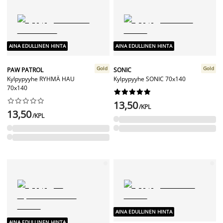
AINA EDULLINEN HINTA
AINA EDULLINEN HINTA
Gold
Gold
PAW PATROL
SONIC
Kylpypyyhe RYHMÄ HAU
Kylpypyyhe SONIC 70x140
70x140




















13,50
/KPL
13,50
/KPL
AINA EDULLINEN HINTA
AINA EDULLINEN HINTA