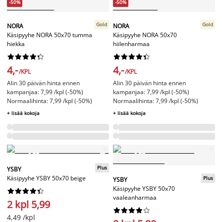
-50%
-50%
Gold
Gold
NORA
NORA
Käsipyyhe NORA 50x70 tumma
Käsipyyhe NORA 50x70
hiekka
hiilenharmaa




















4,-
4,-
/KPL
/KPL
Alin 30 päivän hinta ennen
Alin 30 päivän hinta ennen
kampanjaa: 7,99 /kpl (-50%)
kampanjaa: 7,99 /kpl (-50%)
Normaalihinta: 7,99 /kpl (-50%)
Normaalihinta: 7,99 /kpl (-50%)
+ lisää kokoja
+ lisää kokoja
Plus
YSBY
Käsipyyhe YSBY 50x70 beige
Plus
YSBY
Käsipyyhe YSBY 50x70










vaaleanharmaa
2 kpl 5,99










4,49 /kpl