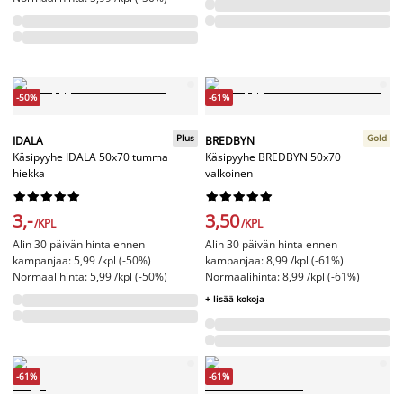
-50%
-61%
Plus
Gold
IDALA
BREDBYN
Käsipyyhe IDALA 50x70 tumma
Käsipyyhe BREDBYN 50x70
hiekka
valkoinen




















3,-
3,50
/KPL
/KPL
Alin 30 päivän hinta ennen
Alin 30 päivän hinta ennen
kampanjaa: 5,99 /kpl (-50%)
kampanjaa: 8,99 /kpl (-61%)
Normaalihinta: 5,99 /kpl (-50%)
Normaalihinta: 8,99 /kpl (-61%)
+ lisää kokoja
-61%
-61%