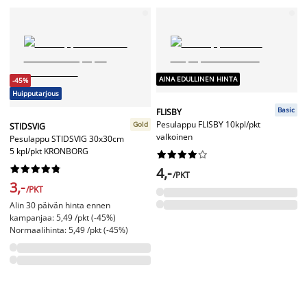
AINA EDULLINEN HINTA
-45%
Huipputarjous
Basic
FLISBY
Pesulappu FLISBY 10kpl/pkt
Gold
STIDSVIG
valkoinen
Pesulappu STIDSVIG 30x30cm
5 kpl/pkt KRONBORG




















4,-
/PKT
3,-
/PKT
Alin 30 päivän hinta ennen
kampanjaa: 5,49 /pkt (-45%)
Normaalihinta: 5,49 /pkt (-45%)