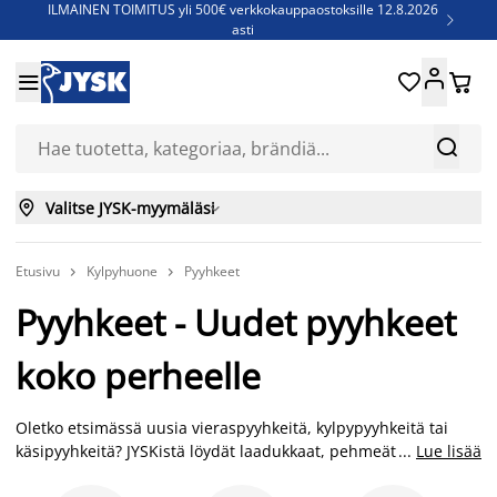
ILMAINEN TOIMITUS yli 500€ verkkokauppaostoksille 12.8.2026

asti
Parempiin uniin - Säästä jopa 60%





Sijauspatjoja - Säästä jopa 60%

Jenkkisänkyjä - Säästä jopa 60%



Valitse JYSK-myymäläsi

Etusivu
Kylpyhuone
Pyyhkeet


Pyyhkeet - Uudet pyyhkeet
koko perheelle
Oletko etsimässä uusia vieraspyyhkeitä, kylpypyyhkeitä tai
käsipyyhkeitä? JYSKistä löydät laadukkaat, pehmeät pyyhkeet
...
Lue lisää
jokaiseen käyttötarkoitukseen edullisesti. Froteepyyhe on