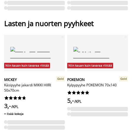
Lasten ja nuorten pyyhkeet
Niin kauan kuin tavaraa riittää
Niin kauan kuin tavaraa riittää
Gold
Gold
MICKEY
POKEMON
Käsipyyhe jakardi MIKKI HIIRI
Kylpypyyhe POKEMON 70x140
50x70cm




















5,-
/KPL
3,-
/KPL
+ lisää kokoja