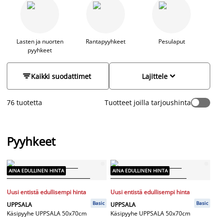
ihanan pehmeä ja lämmittävä suihkun tai kylvyn jälkeen, kun
taas vohvelikankainen pyyhe on kevyt ja imukykyinen. Uudet
pyyhkeet tuovat heti vaihtelua ja ylellisyyttä kylpyhuoneeseen.
Valikoimastamme löytyy pyyhkeitä useissa väreissä, kuten
vaaleanpunainen, harmaa, punainen, valkoinen ja beige, jotka
Lasten ja nuorten
Rantapyyhkeet
Pesulaput
pyyhkeet
voi helposti yhdistellä kylpyhuoneen mattojen ja tarvikkeiden
kanssa harmonisen kokonaisuuden luomiseksi. Pyyhkeet ovat
myös mainio lahjaidea. Lapsille löytyy hauskoja pyyhkeitä,


Kaikki suodattimet
Lajittele
joissa on suosikkihahmoja.
76 tuotetta
Tuotteet joilla tarjoushinta
Pyyhkeet
AINA EDULLINEN HINTA
AINA EDULLINEN HINTA
Uusi entistä edullisempi hinta
Uusi entistä edullisempi hinta
Basic
Basic
UPPSALA
UPPSALA
Käsipyyhe UPPSALA 50x70cm
Käsipyyhe UPPSALA 50x70cm