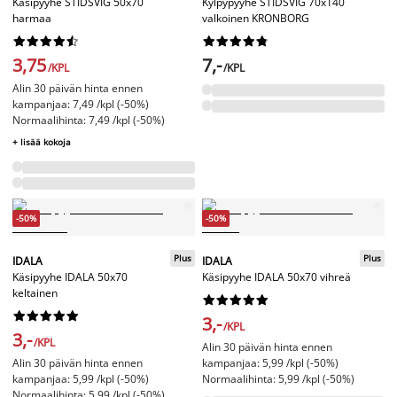
Käsipyyhe STIDSVIG 50x70
Kylpypyyhe STIDSVIG 70x140
harmaa
valkoinen KRONBORG




















3,75
7,-
/KPL
/KPL
Alin 30 päivän hinta ennen
kampanjaa: 7,49 /kpl (-50%)
Normaalihinta: 7,49 /kpl (-50%)
+ lisää kokoja
-50%
-50%
Plus
Plus
IDALA
IDALA
Käsipyyhe IDALA 50x70
Käsipyyhe IDALA 50x70 vihreä
keltainen




















3,-
/KPL
3,-
/KPL
Alin 30 päivän hinta ennen
Alin 30 päivän hinta ennen
kampanjaa: 5,99 /kpl (-50%)
kampanjaa: 5,99 /kpl (-50%)
Normaalihinta: 5,99 /kpl (-50%)
Normaalihinta: 5,99 /kpl (-50%)