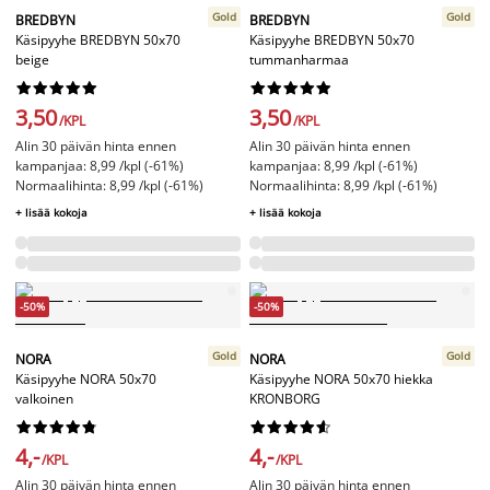
Gold
Gold
BREDBYN
BREDBYN
Käsipyyhe BREDBYN 50x70
Käsipyyhe BREDBYN 50x70
beige
tummanharmaa




















3,50
3,50
/KPL
/KPL
Alin 30 päivän hinta ennen
Alin 30 päivän hinta ennen
kampanjaa: 8,99 /kpl (-61%)
kampanjaa: 8,99 /kpl (-61%)
Normaalihinta: 8,99 /kpl (-61%)
Normaalihinta: 8,99 /kpl (-61%)
+ lisää kokoja
+ lisää kokoja
-50%
-50%
Gold
Gold
NORA
NORA
Käsipyyhe NORA 50x70
Käsipyyhe NORA 50x70 hiekka
valkoinen
KRONBORG




















4,-
4,-
/KPL
/KPL
Alin 30 päivän hinta ennen
Alin 30 päivän hinta ennen