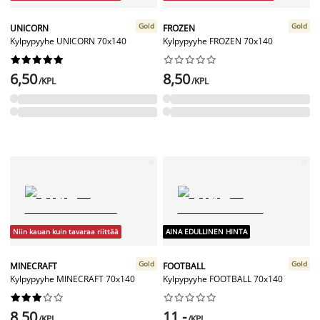
Gold
Gold
UNICORN
FROZEN
Kylpypyyhe UNICORN 70x140
Kylpypyyhe FROZEN 70x140




















6,50
8,50
/KPL
/KPL
Niin kauan kuin tavaraa riittää
AINA EDULLINEN HINTA
Gold
Gold
MINECRAFT
FOOTBALL
Kylpypyyhe MINECRAFT 70x140
Kylpypyyhe FOOTBALL 70x140




















8,50
11,-
/KPL
/KPL