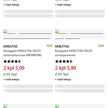
+ lisää kokoja
+ lisää kokoja
Gold
Gold
KARLSTAD
KARLSTAD
Käsipyyhe KARLSTAD 50x70
Käsipyyhe KARLSTAD 50x70
tummanharmaa KRONBORG
armeijanvihreä




















2 kpl 5,99
2 kpl 5,99
4,99 /kpl
4,99 /kpl
+ lisää kokoja
+ lisää kokoja