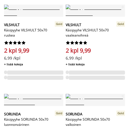
Gold
Gold
VILSHULT
VILSHULT
Käsipyyhe VILSHULT 50x70
Käsipyyhe VILSHULT 50x70
ruskea
vaaleanvihreä




















2 kpl 9,99
2 kpl 9,99
6,99 /kpl
6,99 /kpl
+ lisää kokoja
+ lisää kokoja
Gold
Gold
SORUNDA
SORUNDA
Käsipyyhe SORUNDA 50x70
Käsipyyhe SORUNDA 50x70
luonnonvärinen
valkoinen