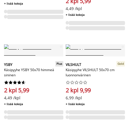
2 kpl 5,99
+ lisää kokoja
4,49 /kpl
+ lisää kokoja
Plus
Gold
YSBY
VILSHULT
Käsipyyhe YSBY 50x70 himmeä
Käsipyyhe VILSHULT 50x70 cm
sininen
luonnonvärinen




















2 kpl 5,99
2 kpl 9,99
4,49 /kpl
6,99 /kpl
+ lisää kokoja
+ lisää kokoja