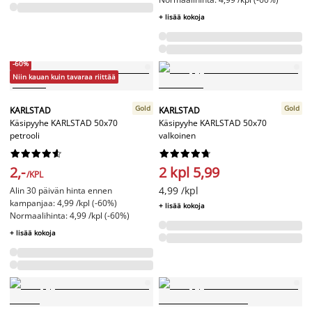
+ lisää kokoja
-60%
Niin kauan kuin tavaraa riittää
Gold
Gold
KARLSTAD
KARLSTAD
Käsipyyhe KARLSTAD 50x70
Käsipyyhe KARLSTAD 50x70
petrooli
valkoinen




















2,-
2 kpl 5,99
/KPL
4,99 /kpl
Alin 30 päivän hinta ennen
kampanjaa: 4,99 /kpl (-60%)
+ lisää kokoja
Normaalihinta: 4,99 /kpl (-60%)
+ lisää kokoja