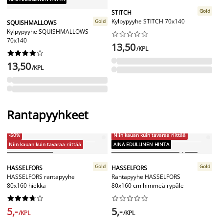
Gold
STITCH
Kylpypyyhe STITCH 70x140
Gold
SQUISHMALLOWS
Kylpypyyhe SQUISHMALLOWS










70x140
13,50
/KPL










13,50
/KPL
Rantapyyhkeet
-50%
Niin kauan kuin tavaraa riittää
Niin kauan kuin tavaraa riittää
AINA EDULLINEN HINTA
Gold
Gold
HASSELFORS
HASSELFORS
HASSELFORS rantapyyhe
Rantapyyhe HASSELFORS
80x160 hiekka
80x160 cm himmeä rypäle




















5,-
5,-
/KPL
/KPL