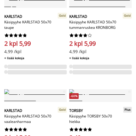
Gold
Gold
KARLSTAD
KARLSTAD
Käsipyyhe KARLSTAD 50x70
Käsipyyhe KARLSTAD 50x70
taupe
tummanruskea KRONBORG




















2 kpl 5,99
2 kpl 5,99
4,99 /kpl
4,99 /kpl
+ lisää kokoja
+ lisää kokoja
-60%
Gold
Plus
KARLSTAD
TORSBY
Käsipyyhe KARLSTAD 50x70
Käsipyyhe TORSBY 50x70
vaaleanharmaa
hiekka



















