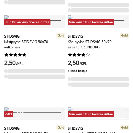
Niin kauan kuin tavaraa riittää
Niin kauan kuin tavaraa riittää
Gold
Gold
STIDSVIG
STIDSVIG
Käsipyyhe STIDSVIG 50x70
Käsipyyhe STIDSVIG 50x70
valkoinen
asvaltti KRONBORG




















2,50
2,50
/KPL
/KPL
+ lisää kokoja
-50%
Niin kauan kuin tavaraa riittää
Gold
Gold
STIDSVIG
STIDSVIG