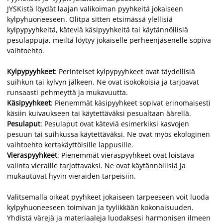
JYSKistä löydät laajan valikoiman pyyhkeitä jokaiseen
kylpyhuoneeseen. Olitpa sitten etsimässä ylellisiä
kylpypyyhkeitä, käteviä käsipyyhkeitä tai käytännöllisiä
pesulappuja, meiltä löytyy jokaiselle perheenjäsenelle sopiva
vaihtoehto.
Kylpypyyhkeet
: Perinteiset kylpypyyhkeet ovat täydellisiä
suihkun tai kylvyn jälkeen. Ne ovat isokokoisia ja tarjoavat
runsaasti pehmeyttä ja mukavuutta.
Käsipyyhkeet
: Pienemmät käsipyyhkeet sopivat erinomaisesti
käsiin kuivaukseen tai käytettäväksi pesualtaan äärellä.
Pesulaput
: Pesulaput ovat käteviä esimerkiksi kasvojen
pesuun tai suihkussa käytettäväksi. Ne ovat myös ekologinen
vaihtoehto kertakäyttöisille lappusille.
Vieraspyyhkeet
: Pienemmät vieraspyyhkeet ovat loistava
valinta vieraille tarjottavaksi. Ne ovat käytännöllisiä ja
mukautuvat hyvin vieraiden tarpeisiin.
Valitsemalla oikeat pyyhkeet jokaiseen tarpeeseen voit luoda
kylpyhuoneeseen toimivan ja tyylikkään kokonaisuuden.
Yhdistä värejä ja materiaaleja luodaksesi harmonisen ilmeen