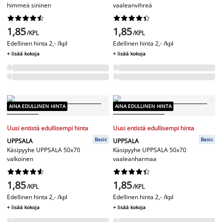
himmeä sininen
vaaleanvihreä




















1,85
1,85
/KPL
/KPL
Edellinen hinta
2,- /kpl
Edellinen hinta
2,- /kpl
+ lisää kokoja
+ lisää kokoja
AINA EDULLINEN HINTA
AINA EDULLINEN HINTA
Uusi entistä edullisempi hinta
Uusi entistä edullisempi hinta
Basic
Basic
UPPSALA
UPPSALA
Käsipyyhe UPPSALA 50x70
Käsipyyhe UPPSALA 50x70
valkoinen
vaaleanharmaa




















1,85
1,85
/KPL
/KPL
Edellinen hinta
2,- /kpl
Edellinen hinta
2,- /kpl
+ lisää kokoja
+ lisää kokoja