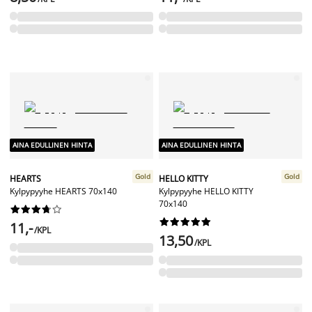
AINA EDULLINEN HINTA
AINA EDULLINEN HINTA
Gold
Gold
HEARTS
HELLO KITTY
Kylpypyyhe HEARTS 70x140
Kylpypyyhe HELLO KITTY
70x140




















11,-
/KPL
13,50
/KPL