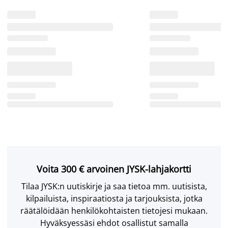
Voita 300 € arvoinen JYSK-lahjakortti
Tilaa JYSK:n uutiskirje ja saa tietoa mm. uutisista,
kilpailuista, inspiraatiosta ja tarjouksista, jotka
räätälöidään henkilökohtaisten tietojesi mukaan.
Hyväksyessäsi ehdot osallistut samalla