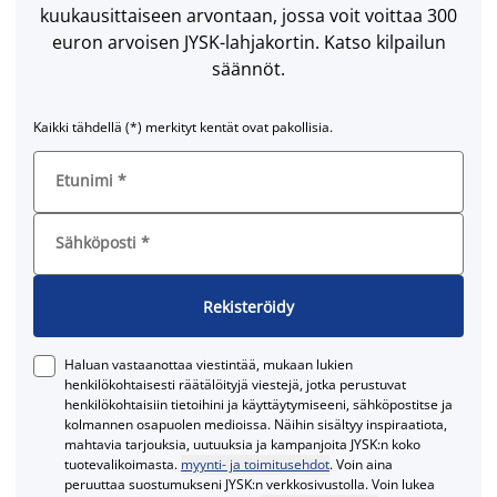
kuukausittaiseen arvontaan, jossa voit voittaa 300
euron arvoisen JYSK-lahjakortin. Katso kilpailun
säännöt.
Kaikki tähdellä (*) merkityt kentät ovat pakollisia.
Etunimi
*
Sähköposti
*
Rekisteröidy
Haluan vastaanottaa viestintää, mukaan lukien
henkilökohtaisesti räätälöityjä viestejä, jotka perustuvat
henkilökohtaisiin tietoihini ja käyttäytymiseeni, sähköpostitse ja
kolmannen osapuolen medioissa. Näihin sisältyy inspiraatiota,
mahtavia tarjouksia, uutuuksia ja kampanjoita JYSK:n koko
tuotevalikoimasta.
myynti- ja toimitusehdot
. Voin aina
peruuttaa suostumukseni JYSK:n verkkosivustolla. Voin lukea