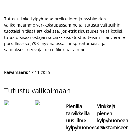
Tutustu koko
kylpyhuonetarvikkeiden
ja
pyyhkeiden
valikoimaamme verkkokaupassamme tai tutustu valittuihin
tuotteisiin tässä artikkelissa. Jos etsit sisustusesineitä kotiisi,
tutustu
sisäänostajan suosikkisisustustuotteisiin
– tai vieraile
paikallisessa JYSK-myymälässäsi inspiroitumassa ja
saadaksesi neuvoja henkilökunnaltamme.
Päivämäärä
:
17.11.2025
Tutustu valikoimaan
Pienillä
Vinkkejä
tarvikkeilla
pienen
uusi ilme
kylpyhuoneen
kylpyhuoneeseen
sisustamiseen