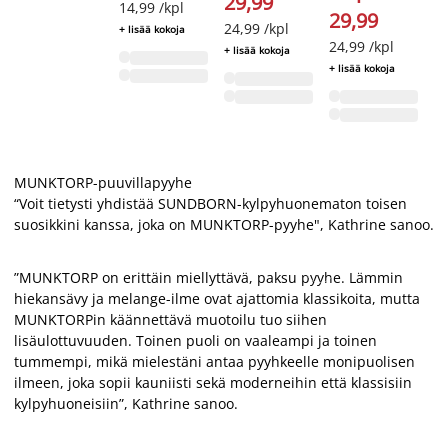
29,99
14,99 /kpl
14
29,99
24,99 /kpl
+ lisää kokoja
+ 
24,99 /kpl
+ lisää kokoja
+ lisää kokoja
MUNKTORP-puuvillapyyhe
“Voit tietysti yhdistää SUNDBORN-kylpyhuonematon toisen
suosikkini kanssa, joka on MUNKTORP-pyyhe", Kathrine sanoo.
”MUNKTORP on erittäin miellyttävä, paksu pyyhe. Lämmin
hiekansävy ja melange-ilme ovat ajattomia klassikoita, mutta
MUNKTORPin käännettävä muotoilu tuo siihen
lisäulottuvuuden. Toinen puoli on vaaleampi ja toinen
tummempi, mikä mielestäni antaa pyyhkeelle monipuolisen
ilmeen, joka sopii kauniisti sekä moderneihin että klassisiin
kylpyhuoneisiin”, Kathrine sanoo.