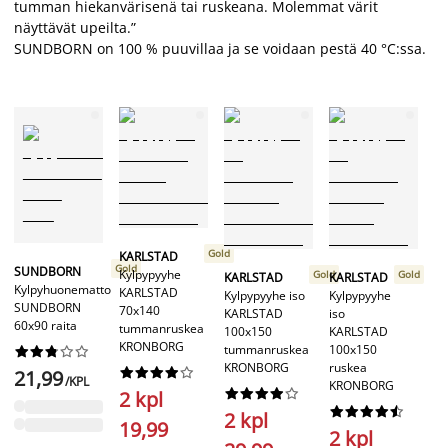
tumman hiekanvärisenä tai ruskeana. Molemmat värit
näyttävät upeilta.”
SUNDBORN on 100 % puuvillaa ja se voidaan pestä 40 °C:ssa.
Gold
KARLSTAD
K
Gold
SUNDBORN
Kylpypyyhe
Ky
Gold
Gold
KARLSTAD
KARLSTAD
Kylpyhuonematto
KARLSTAD
K
Kylpypyyhe iso
Kylpypyyhe
SUNDBORN
70x140
70
KARLSTAD
iso
60x90 raita
tummanruskea
ru
100x150
KARLSTAD
KRONBORG
K
tummanruskea
100x150










KRONBORG
ruskea










21,99
/KPL
KRONBORG










2 kpl
2










2 kpl
19,99
1
2 kpl