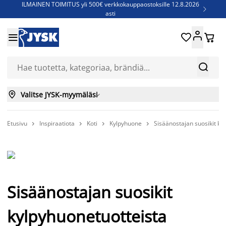
ILMAINEN TOIMITUS yli 500€ verkkokauppaostoksille 12.8.2026

asti
Parempiin uniin - Säästä jopa 60%





Sijauspatjoja - Säästä jopa 60%

Jenkkisänkyjä - Säästä jopa 60%



Valitse JYSK-myymäläsi

Etusivu
Inspiraatiota
Koti
Kylpyhuone
Sisäänostajan suosikit ky




Sisäänostajan suosikit
kylpyhuonetuotteista