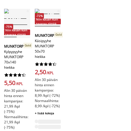
-72%
Niin kauan kuin
tavaraa riittää
-75%
Niin kauan kuin
tavaraa riittää
Gold
MUNKTORP
Käsipyyhe
Gold
MUNKTORP
MUNKTORP
50x70
Kylpypyyhe
hiekka
MUNKTORP
70x140










hiekka
2,50
/KPL










Alin 30 päivän
5,50
/KPL
hinta ennen
kampanjaa:
Alin 30 päivän
8,99 /kpl (-72%)
hinta ennen
Normaalihinta:
kampanjaa:
8,99 /kpl (-72%)
21,99 /kpl
(-75%)
+ lisää kokoja
Normaalihinta:
21,99 /kpl
(-75%)