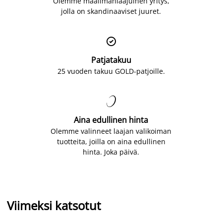
Olemme maailmanlaajuinen yritys,
jolla on skandinaaviset juuret.

Patjatakuu
25 vuoden takuu GOLD-patjoille.

Aina edullinen hinta
Olemme valinneet laajan valikoiman
tuotteita, joilla on aina edullinen
hinta. Joka päivä.
Viimeksi katsotut