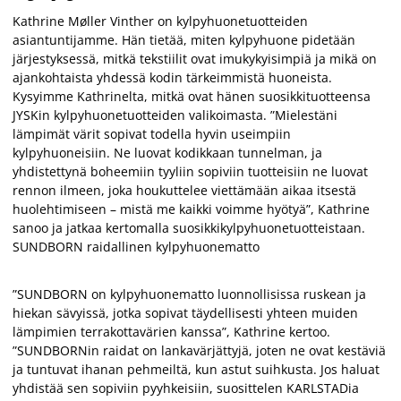
Kathrine Møller Vinther on kylpyhuonetuotteiden
asiantuntijamme. Hän tietää, miten kylpyhuone pidetään
järjestyksessä, mitkä tekstiilit ovat imukykyisimpiä ja mikä on
ajankohtaista yhdessä kodin tärkeimmistä huoneista.
Kysyimme Kathrinelta, mitkä ovat hänen suosikkituotteensa
JYSKin kylpyhuonetuotteiden valikoimasta. ”Mielestäni
lämpimät värit sopivat todella hyvin useimpiin
kylpyhuoneisiin. Ne luovat kodikkaan tunnelman, ja
yhdistettynä boheemiin tyyliin sopiviin tuotteisiin ne luovat
rennon ilmeen, joka houkuttelee viettämään aikaa itsestä
huolehtimiseen – mistä me kaikki voimme hyötyä”, Kathrine
sanoo ja jatkaa kertomalla suosikkikylpyhuonetuotteistaan.
SUNDBORN raidallinen kylpyhuonematto
”SUNDBORN on kylpyhuonematto luonnollisissa ruskean ja
hiekan sävyissä, jotka sopivat täydellisesti yhteen muiden
lämpimien terrakottavärien kanssa”, Kathrine kertoo.
”SUNDBORNin raidat on lankavärjättyjä, joten ne ovat kestäviä
ja tuntuvat ihanan pehmeiltä, kun astut suihkusta. Jos haluat
yhdistää sen sopiviin pyyhkeisiin, suosittelen KARLSTADia