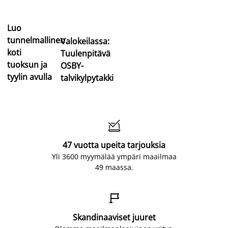
Luo
tunnelmallinen
Valokeilassa:
koti
Tuulenpitävä
tuoksun ja
OSBY-
tyylin avulla
talvikylpytakki

47 vuotta upeita tarjouksia
Yli 3600 myymälää ympäri maailmaa
49 maassa.

Skandinaaviset juuret