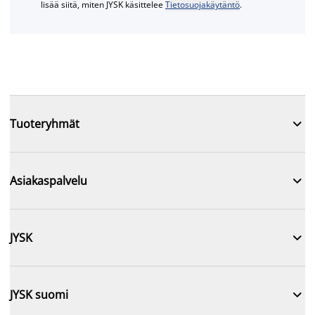
lisää siitä, miten JYSK käsittelee
Tietosuojakäytäntö
.

Tuoteryhmät

Asiakaspalvelu

JYSK

JYSK suomi