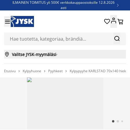
ILMAINEN TOIMITUS yli 500€ verkkokauppaostoksille 12.8.2026

asti
Parempiin uniin - Säästä jopa 60%





Sijauspatjoja - Säästä jopa 60%

Jenkkisänkyjä - Säästä jopa 60%



Valitse JYSK-myymäläsi

Etusivu
Kylpyhuone
Pyyhkeet
Kylpypyyhe KARLSTAD 70x140 hiekka


