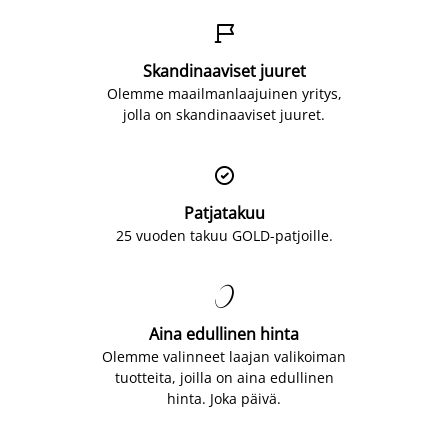

Skandinaaviset juuret
Olemme maailmanlaajuinen yritys,
jolla on skandinaaviset juuret.

Patjatakuu
25 vuoden takuu GOLD-patjoille.

Aina edullinen hinta
Olemme valinneet laajan valikoiman
tuotteita, joilla on aina edullinen
hinta. Joka päivä.