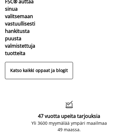
FSC® auttaa
sinua
valitsemaan
vastuullisesti
hankitusta
puusta
valmistettuja
tuotteita
Katso kaikki oppaat ja blogit

47 vuotta upeita tarjouksia
Yli 3600 myymälää ympäri maailmaa
49 maassa.