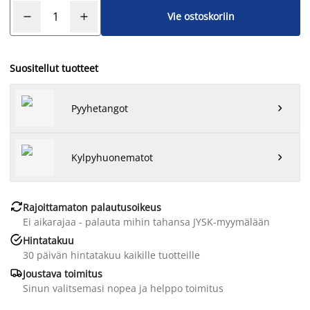
Vie ostoskoriin
Suositellut tuotteet
Pyyhetangot

Kylpyhuonematot


Rajoittamaton palautusoikeus
Ei aikarajaa - palauta mihin tahansa JYSK-myymälään

Hintatakuu
30 päivän hintatakuu kaikille tuotteille

Joustava toimitus
Sinun valitsemasi nopea ja helppo toimitus