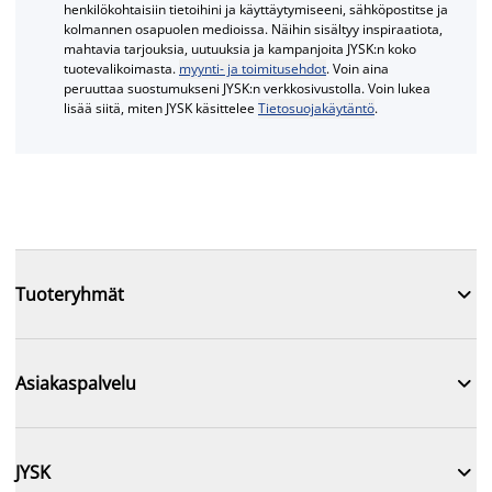
henkilökohtaisiin tietoihini ja käyttäytymiseeni, sähköpostitse ja
kolmannen osapuolen medioissa. Näihin sisältyy inspiraatiota,
mahtavia tarjouksia, uutuuksia ja kampanjoita JYSK:n koko
tuotevalikoimasta.
myynti- ja toimitusehdot
. Voin aina
peruuttaa suostumukseni JYSK:n verkkosivustolla. Voin lukea
lisää siitä, miten JYSK käsittelee
Tietosuojakäytäntö
.

Tuoteryhmät

Asiakaspalvelu

JYSK