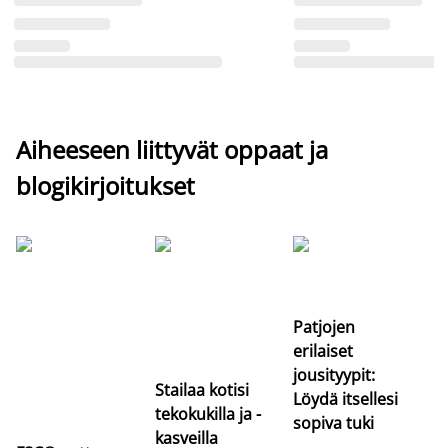
Aiheeseen liittyvät oppaat ja
blogikirjoitukset
Si
uu
va
Patjojen
erilaiset
jousityypit:
Stailaa kotisi
Löydä itsellesi
tekokukilla ja -
sopiva tuki
kasveilla