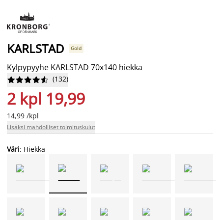
KARLSTAD
Gold
Kylpypyyhe KARLSTAD 70x140 hiekka
(
132
)










2 kpl 19,99
14,99 /kpl
Lisäksi mahdolliset toimituskulut
Väri
: Hiekka