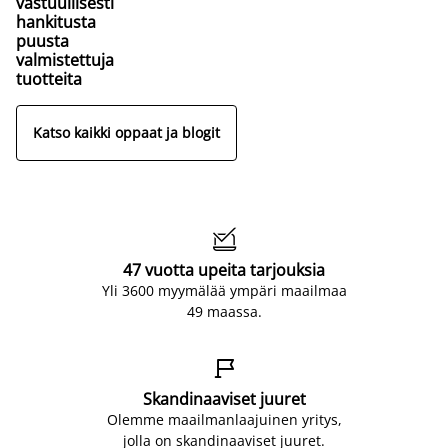
vastuullisesti
hankitusta
puusta
valmistettuja
tuotteita
Katso kaikki oppaat ja blogit

47 vuotta upeita tarjouksia
Yli 3600 myymälää ympäri maailmaa
49 maassa.

Skandinaaviset juuret
Olemme maailmanlaajuinen yritys,
jolla on skandinaaviset juuret.