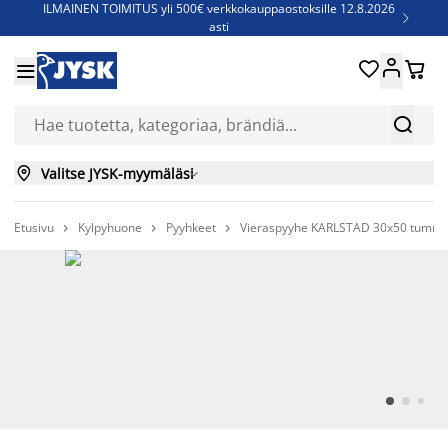
ILMAINEN TOIMITUS yli 500€ verkkokauppaostoksille 12.8.2026

asti
Parempiin uniin - Säästä jopa 60%





Sijauspatjoja - Säästä jopa 60%


Jenkkisänkyjä - Säästä jopa 60%


Valitse JYSK-myymäläsi

Etusivu
Kylpyhuone
Pyyhkeet
Vieraspyyhe KARLSTAD 30x50 tumm


