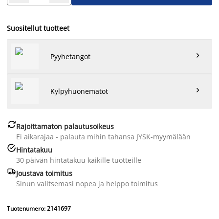
Suositellut tuotteet

Pyyhetangot

Kylpyhuonematot

Rajoittamaton palautusoikeus
Ei aikarajaa - palauta mihin tahansa JYSK-myymälään

Hintatakuu
30 päivän hintatakuu kaikille tuotteille

Joustava toimitus
Sinun valitsemasi nopea ja helppo toimitus
Tuotenumero: 2141697