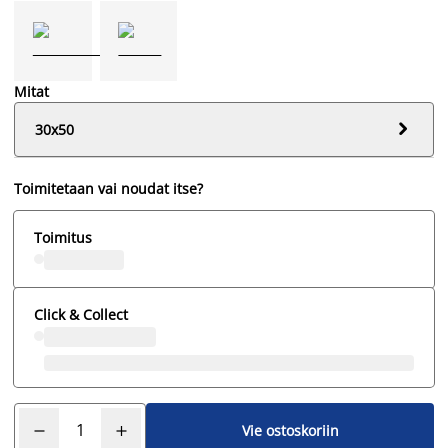
Mitat

30x50
Toimitetaan vai noudat itse?
Toimitus
Click & Collect
Vie ostoskoriin