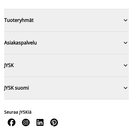

Tuoteryhmät

Asiakaspalvelu

JYSK

JYSK suomi
Seuraa JYSKiä



