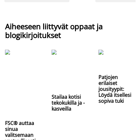
Aiheeseen liittyvät oppaat ja
blogikirjoitukset
Patjojen
erilaiset
jousityypit:
Löydä itsellesi
Stailaa kotisi
sopiva tuki
tekokukilla ja -
kasveilla
FSC® auttaa
sinua
valitsemaan