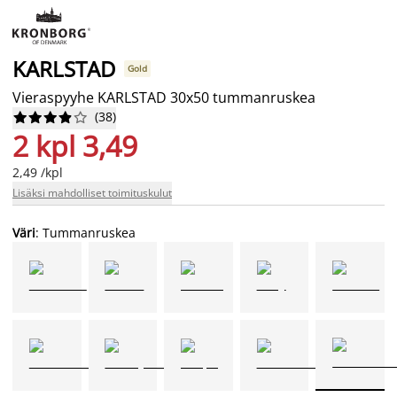
KARLSTAD
Gold
Vieraspyyhe KARLSTAD 30x50 tummanruskea
(
38
)










2 kpl 3,49
2,49 /kpl
Lisäksi mahdolliset toimituskulut
Väri
: Tummanruskea