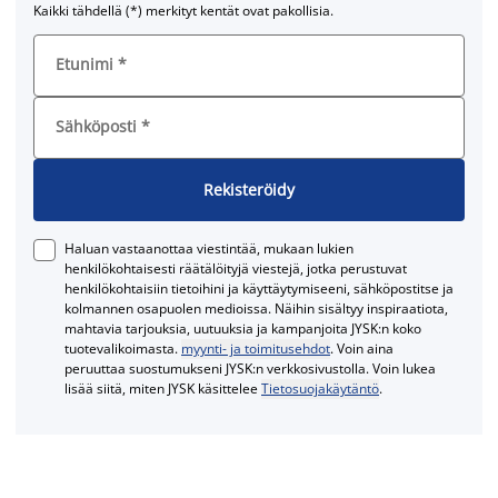
Kaikki tähdellä (*) merkityt kentät ovat pakollisia.
Etunimi
*
Sähköposti
*
Rekisteröidy
Haluan vastaanottaa viestintää, mukaan lukien
henkilökohtaisesti räätälöityjä viestejä, jotka perustuvat
henkilökohtaisiin tietoihini ja käyttäytymiseeni, sähköpostitse ja
kolmannen osapuolen medioissa. Näihin sisältyy inspiraatiota,
mahtavia tarjouksia, uutuuksia ja kampanjoita JYSK:n koko
tuotevalikoimasta.
myynti- ja toimitusehdot
. Voin aina
peruuttaa suostumukseni JYSK:n verkkosivustolla. Voin lukea
lisää siitä, miten JYSK käsittelee
Tietosuojakäytäntö
.