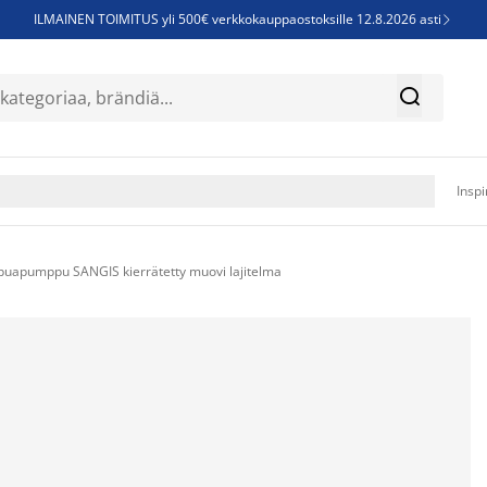
ILMAINEN TOIMITUS yli 500€ verkkokauppaostoksille 12.8.2026 asti

Parempiin uniin - Säästä jopa 60%


Sijauspatjoja - Säästä jopa 60%

Jenkkisänkyjä - Säästä jopa 60%

Inspi
puapumppu SANGIS kierrätetty muovi lajitelma