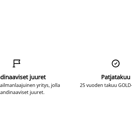


dinaaviset juuret
Patjatakuu
lmanlaajuinen yritys, jolla
25 vuoden takuu GOLD-p
andinaaviset juuret.