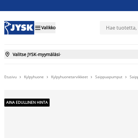

Valikko

Valitse JYSK-myymäläsi

Etusivu
Kylpyhuone
Kylpyhuonetarvikkeet
Saippuapumput
Saip




AINA EDULLINEN HINTA