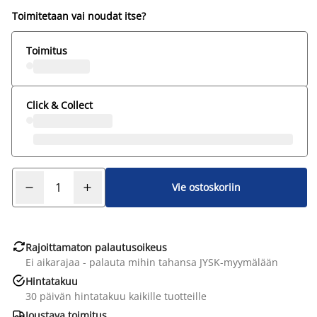
Toimitetaan vai noudat itse?
Toimitus
Click & Collect
Vie ostoskoriin

Rajoittamaton palautusoikeus
Ei aikarajaa - palauta mihin tahansa JYSK-myymälään

Hintatakuu
30 päivän hintatakuu kaikille tuotteille

Joustava toimitus