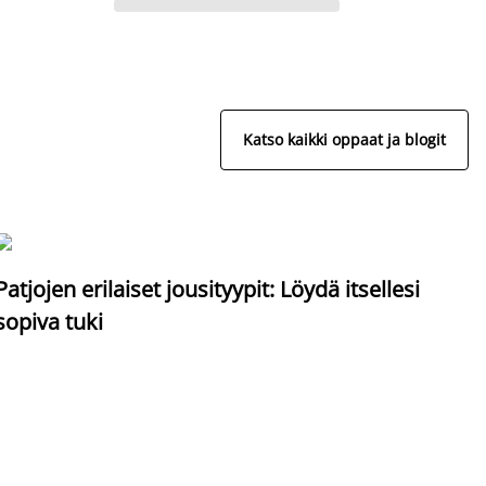
Katso kaikki oppaat ja blogit
S
Patjojen erilaiset jousityypit: Löydä itsellesi
sopiva tuki