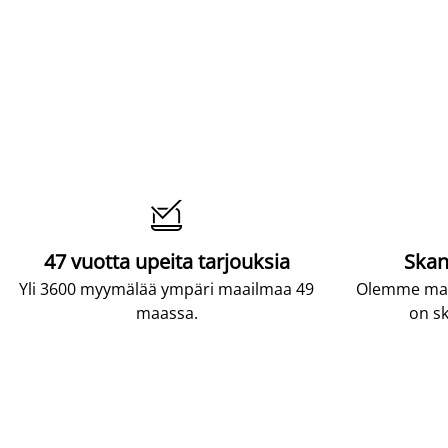

47 vuotta upeita tarjouksia
Skan
Yli 3600 myymälää ympäri maailmaa 49
Olemme maai
maassa.
on sk