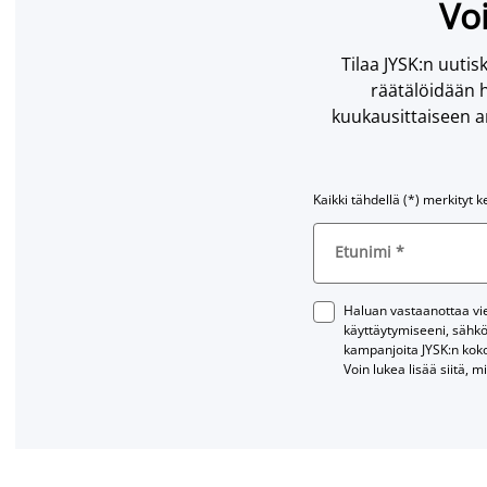
Voi
Tilaa JYSK:n uutisk
räätälöidään h
kuukausittaiseen ar
Kaikki tähdellä (*) merkityt k
Etunimi
*
Haluan vastaanottaa vies
käyttäytymiseeni, sähkö
kampanjoita JYSK:n kok
Voin lukea lisää siitä, m