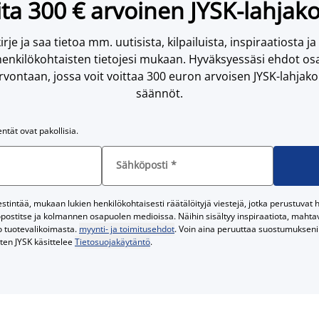
ta 300 € arvoinen JYSK-lahjako
irje ja saa tietoa mm. uutisista, kilpailuista, inspiraatiosta ja
enkilökohtaisten tietojesi mukaan. Hyväksyessäsi ehdot osa
vontaan, jossa voit voittaa 300 euron arvoisen JYSK-lahjakor
säännöt.
entät ovat pakollisia.
Sähköposti
*
tintää, mukaan lukien henkilökohtaisesti räätälöityjä viestejä, jotka perustuvat he
postitse ja kolmannen osapuolen medioissa. Näihin sisältyy inspiraatiota, mahtavi
o tuotevalikoimasta.
myynti- ja toimitusehdot
. Voin aina peruuttaa suostumukseni 
iten JYSK käsittelee
Tietosuojakäytäntö
.