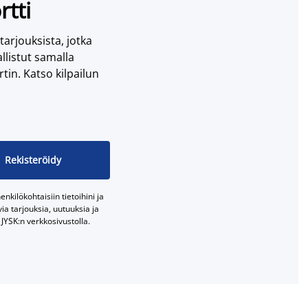
rtti
 tarjouksista, jotka
llistut samalla
tin. Katso kilpailun
Rekisteröidy
nkilökohtaisiin tietoihini ja
a tarjouksia, uutuuksia ja
JYSK:n verkkosivustolla.