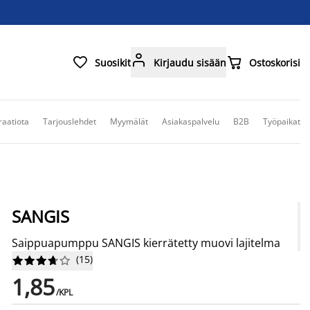



Suosikit
Kirjaudu sisään
Ostoskorisi
raatiota
Tarjouslehdet
Myymälät
Asiakaspalvelu
B2B
Työpaikat
SANGIS
Saippuapumppu SANGIS kierrätetty muovi lajitelma
(
15
)










1,85
/KPL