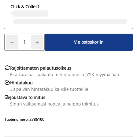
Click & Collect
Vie ostoskoriin

Rajoittamaton palautusoikeus
Ei aikarajaa - palauta mihin tahansa JYSK-myymälään

Hintatakuu
30 päivän hintatakuu kaikille tuotteille

Joustava toimitus
Sinun valitsemasi nopea ja helppo toimitus
Tuotenumero: 2786100