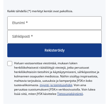
Kaikki tähdellä (*) merkityt kentät ovat pakollisia.
Etunimi
*
Sähköposti
*
Rekisteröidy
Haluan vastaanottaa viestintää, mukaan lukien
henkilökohtaisesti räätälöityjä viestejä, jotka perustuvat
henkilökohtaisiin tietoihini ja käyttäytymiseeni, sähköpostitse ja
kolmannen osapuolen medioissa. Näihin sisältyy inspiraatiota,
mahtavia tarjouksia, uutuuksia ja kampanjoita JYSK:n koko
tuotevalikoimasta.
myynti- ja toimitusehdot
. Voin aina
peruuttaa suostumukseni JYSK:n verkkosivustolla. Voin lukea
lisää siitä, miten JYSK käsittelee
Tietosuojakäytäntö
.