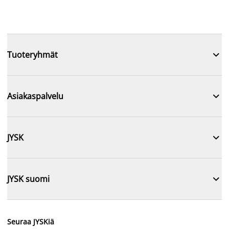

Tuoteryhmät

Asiakaspalvelu

JYSK

JYSK suomi
Seuraa JYSKiä