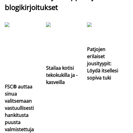
blogikirjoitukset
Si
uu
va
Patjojen
erilaiset
jousityypit:
Stailaa kotisi
Löydä itsellesi
tekokukilla ja -
sopiva tuki
kasveilla
FSC® auttaa
sinua
valitsemaan
vastuullisesti
hankitusta
puusta
valmistettuja