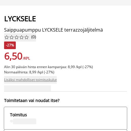
LYCKSELE
Saippuapumppu LYCKSELE terrazzojäljitelmä
(
0
)










-27%
6,50
/KPL
Alin 30 päivän hinta ennen kampanjaa: 8,99 /kpl (-27%)
Normaalihinta: 8,99 /kpl (-27%)
Lisäksi mahdolliset toimituskulut
Toimitetaan vai noudat itse?
Toimitus