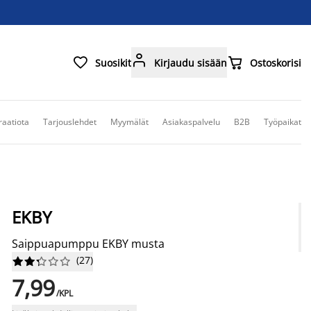



Suosikit
Kirjaudu sisään
Ostoskorisi
raatiota
Tarjouslehdet
Myymälät
Asiakaspalvelu
B2B
Työpaikat
EKBY
Saippuapumppu EKBY musta
(
27
)










7,99
/KPL