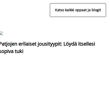
Katso kaikki oppaat ja blogit
S
Patjojen erilaiset jousityypit: Löydä itsellesi
sopiva tuki