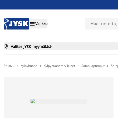

Valikko

Valitse JYSK-myymäläsi

Etusivu
Kylpyhuone
Kylpyhuonetarvikkeet
Saippuapumput
Saip



