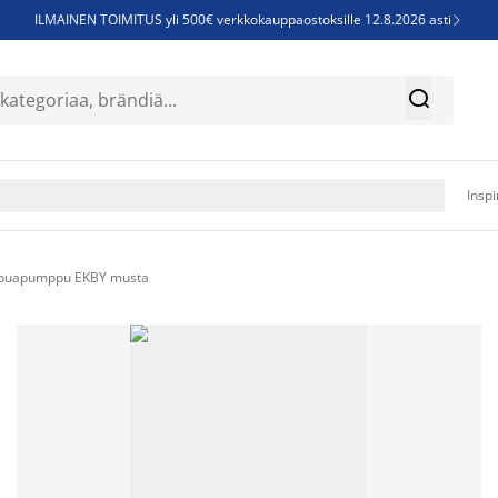
ILMAINEN TOIMITUS yli 500€ verkkokauppaostoksille 12.8.2026 asti

Parempiin uniin - Säästä jopa 60%


Sijauspatjoja - Säästä jopa 60%

Jenkkisänkyjä - Säästä jopa 60%

Inspi
puapumppu EKBY musta