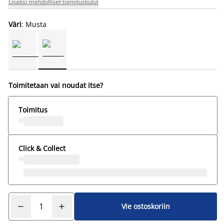
Lisäksi mahdolliset toimituskulut
Väri
: Musta
Toimitetaan vai noudat itse?
Toimitus
Click & Collect
Vie ostoskoriin