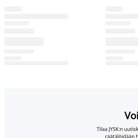
Voi
Tilaa JYSK:n uutisk
räätälöidään h