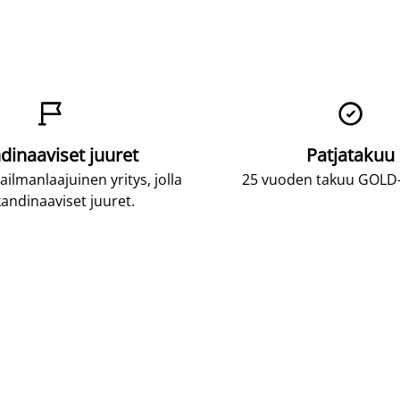


dinaaviset juuret
Patjatakuu
lmanlaajuinen yritys, jolla
25 vuoden takuu GOLD-p
andinaaviset juuret.