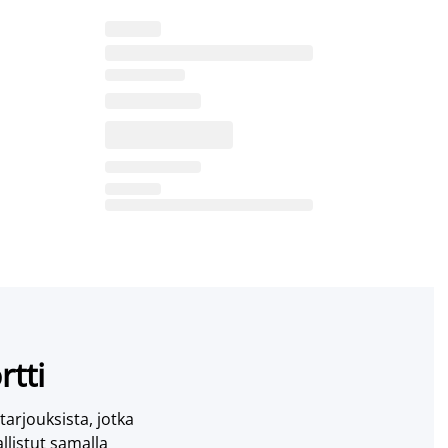
rtti
 tarjouksista, jotka
llistut samalla