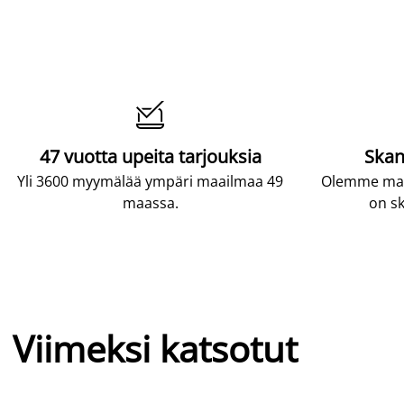

47 vuotta upeita tarjouksia
Skan
Yli 3600 myymälää ympäri maailmaa 49
Olemme maai
maassa.
on sk
Viimeksi katsotut