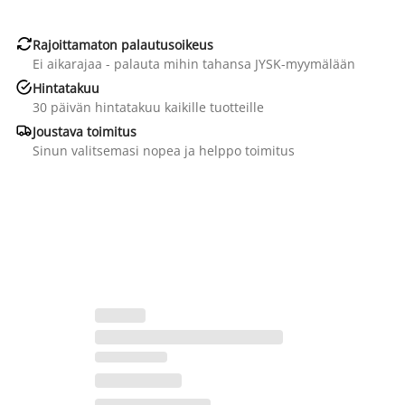

Rajoittamaton palautusoikeus
Ei aikarajaa - palauta mihin tahansa JYSK-myymälään

Hintatakuu
30 päivän hintatakuu kaikille tuotteille

Joustava toimitus
Sinun valitsemasi nopea ja helppo toimitus