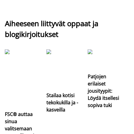
Aiheeseen liittyvät oppaat ja
blogikirjoitukset
Si
uu
va
Patjojen
erilaiset
jousityypit:
Stailaa kotisi
Löydä itsellesi
tekokukilla ja -
sopiva tuki
kasveilla
FSC® auttaa
sinua
valitsemaan