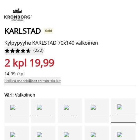
KARLSTAD
Gold
Kylpypyyhe KARLSTAD 70x140 valkoinen
(
222
)










2 kpl 19,99
14,99 /kpl
Lisäksi mahdolliset toimituskulut
Väri
: Valkoinen