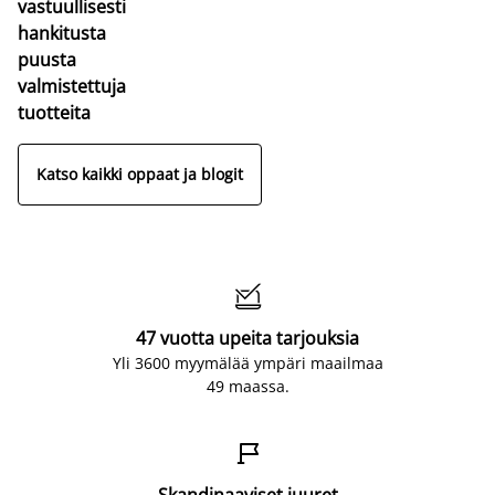
vastuullisesti
hankitusta
puusta
valmistettuja
tuotteita
Katso kaikki oppaat ja blogit

47 vuotta upeita tarjouksia
Yli 3600 myymälää ympäri maailmaa
49 maassa.

Skandinaaviset juuret