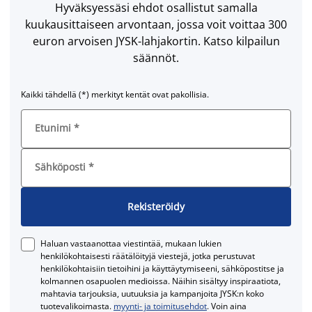
Hyväksyessäsi ehdot osallistut samalla
kuukausittaiseen arvontaan, jossa voit voittaa 300
euron arvoisen JYSK-lahjakortin. Katso kilpailun
säännöt.
Kaikki tähdellä (*) merkityt kentät ovat pakollisia.
Etunimi
*
Sähköposti
*
Rekisteröidy
Haluan vastaanottaa viestintää, mukaan lukien
henkilökohtaisesti räätälöityjä viestejä, jotka perustuvat
henkilökohtaisiin tietoihini ja käyttäytymiseeni, sähköpostitse ja
kolmannen osapuolen medioissa. Näihin sisältyy inspiraatiota,
mahtavia tarjouksia, uutuuksia ja kampanjoita JYSK:n koko
tuotevalikoimasta.
myynti- ja toimitusehdot
. Voin aina