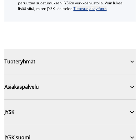
peruuttaa suostumukseni JYSK:n verkkosivustolla. Voin lukea
lisää siitä, miten JYSK käsittelee
Tietosuojakäytäntö
.

Tuoteryhmät

Asiakaspalvelu

JYSK

JYSK suomi