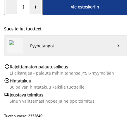
Vie ostoskoriin
Suositellut tuotteet
Pyyhetangot


Rajoittamaton palautusoikeus
Ei aikarajaa - palauta mihin tahansa JYSK-myymälään

Hintatakuu
30 päivän hintatakuu kaikille tuotteille

Joustava toimitus
Sinun valitsemasi nopea ja helppo toimitus
Tuotenumero: 2332849