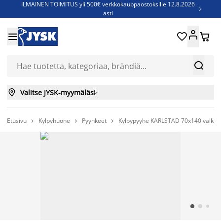
ILMAINEN TOIMITUS yli 500€ verkkokauppaostoksille 12.8.2026

asti
Parempiin uniin - Säästä jopa 60%





Sijauspatjoja - Säästä jopa 60%

Jenkkisänkyjä - Säästä jopa 60%



Valitse JYSK-myymäläsi

Etusivu
Kylpyhuone
Pyyhkeet
Kylpypyyhe KARLSTAD 70x140 valkoi


