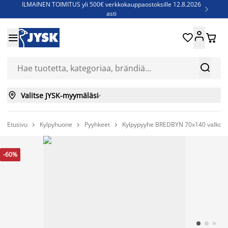
ILMAINEN TOIMITUS yli 500€ verkkokauppaostoksille 12.8.2026

asti
Parempiin uniin - Säästä jopa 60%





Sijauspatjoja - Säästä jopa 60%

Jenkkisänkyjä - Säästä jopa 60%



Valitse JYSK-myymäläsi

Etusivu
Kylpyhuone
Pyyhkeet
Kylpypyyhe BREDBYN 70x140 valkoin



-60%