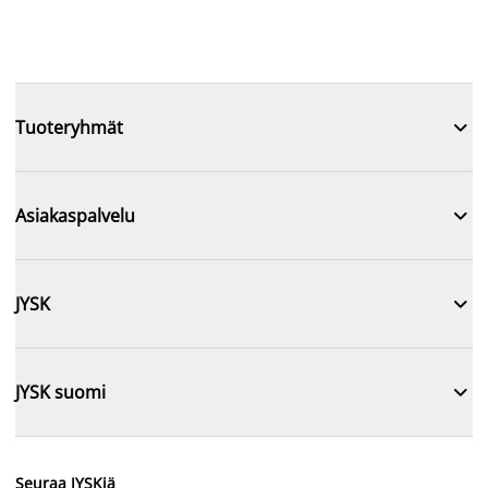

Tuoteryhmät

Asiakaspalvelu

JYSK

JYSK suomi
Seuraa JYSKiä