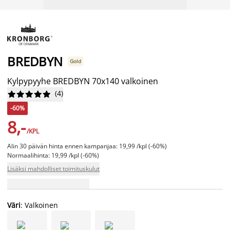
BREDBYN
Gold
Kylpypyyhe BREDBYN 70x140 valkoinen
(
4
)










-60%
8,-
/KPL
Alin 30 päivän hinta ennen kampanjaa: 19,99 /kpl (-60%)
Normaalihinta: 19,99 /kpl (-60%)
Lisäksi mahdolliset toimituskulut
Väri
: Valkoinen