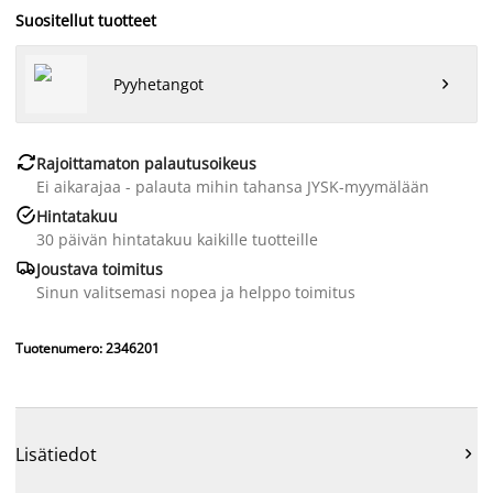
Suositellut tuotteet
Pyyhetangot


Rajoittamaton palautusoikeus
Ei aikarajaa - palauta mihin tahansa JYSK-myymälään

Hintatakuu
30 päivän hintatakuu kaikille tuotteille

Joustava toimitus
Sinun valitsemasi nopea ja helppo toimitus
Tuotenumero: 2346201
Lisätiedot
