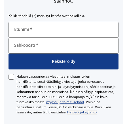
säännöt.
Kaikki tähdellä (*) merkityt kentät ovat pakollisia.
Etunimi
*
Sähköposti
*
Rekisteröidy
Haluan vastaanottaa viestintää, mukaan lukien
henkilökohtaisesti räätälöityjä viestejä, jotka perustuvat
henkilökohtaisiin tietoihini ja käyttäytymiseeni, sähköpostitse ja
kolmannen osapuolen medioissa. Näihin sisältyy inspiraatiota,
mahtavia tarjouksia, uutuuksia ja kampanjoita JYSK:n koko
tuotevalikoimasta.
myynti- ja toimitusehdot
. Voin aina
peruuttaa suostumukseni JYSK:n verkkosivustolla. Voin lukea
lisää siitä, miten JYSK käsittelee
Tietosuojakäytäntö
.