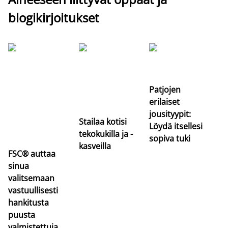
blogikirjoitukset
Si
uu
va
Patjojen
erilaiset
jousityypit:
Stailaa kotisi
Löydä itsellesi
tekokukilla ja -
sopiva tuki
kasveilla
FSC® auttaa
sinua
valitsemaan
vastuullisesti
hankitusta
puusta
valmistettuja