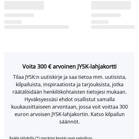
Voita 300 € arvoinen JYSK-lahjakortti
Tilaa JYSK:n uutiskirje ja saa tietoa mm. uutisista,
kilpailuista, inspiraatiosta ja tarjouksista, jotka
räätälöidään henkilökohtaisten tietojesi mukaan.
Hyväksyessäsi ehdot osallistut samalla
kuukausittaiseen arvontaan, jossa voit voittaa 300
euron arvoisen JYSK-lahjakortin. Katso kilpailun
säännöt.
Kaikki tähdellä (*) merkityt kentät ovat pakollisia.