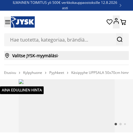
ILMAINEN TOIMITUS yli 500€ verkkokauppaostoksille 12.8.2026

asti
Parempiin uniin - Säästä jopa 60%





Sijauspatjoja - Säästä jopa 60%

Jenkkisänkyjä - Säästä jopa 60%



Valitse JYSK-myymäläsi

Etusivu
Kylpyhuone
Pyyhkeet
Käsipyyhe UPPSALA 50x70cm himmeä



AINA EDULLINEN HINTA