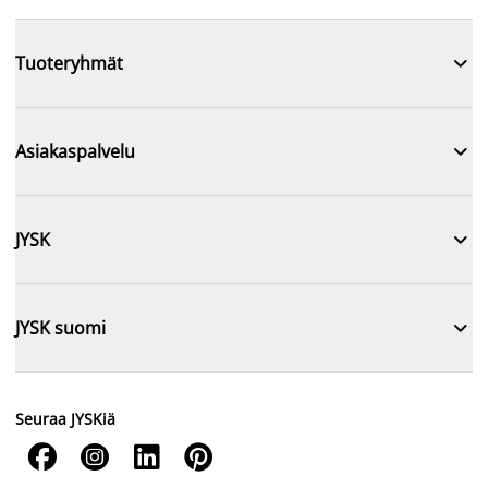

Tuoteryhmät

Asiakaspalvelu

JYSK

JYSK suomi
Seuraa JYSKiä



