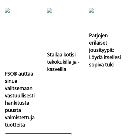
Si
uu
va
Patjojen
erilaiset
jousityypit:
Stailaa kotisi
Löydä itsellesi
tekokukilla ja -
sopiva tuki
kasveilla
FSC® auttaa
sinua
valitsemaan
vastuullisesti
hankitusta
puusta
valmistettuja
tuotteita