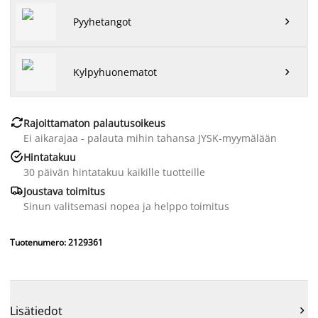
Pyyhetangot

Kylpyhuonematot


Rajoittamaton palautusoikeus
Ei aikarajaa - palauta mihin tahansa JYSK-myymälään

Hintatakuu
30 päivän hintatakuu kaikille tuotteille

Joustava toimitus
Sinun valitsemasi nopea ja helppo toimitus
Tuotenumero: 2129361
Lisätiedot
