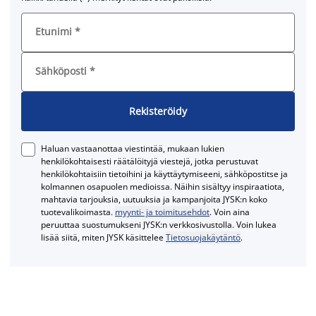
Etunimi
*
Sähköposti
*
Rekisteröidy
Haluan vastaanottaa viestintää, mukaan lukien
henkilökohtaisesti räätälöityjä viestejä, jotka perustuvat
henkilökohtaisiin tietoihini ja käyttäytymiseeni, sähköpostitse ja
kolmannen osapuolen medioissa. Näihin sisältyy inspiraatiota,
mahtavia tarjouksia, uutuuksia ja kampanjoita JYSK:n koko
tuotevalikoimasta.
myynti- ja toimitusehdot
. Voin aina
peruuttaa suostumukseni JYSK:n verkkosivustolla. Voin lukea
lisää siitä, miten JYSK käsittelee
Tietosuojakäytäntö
.