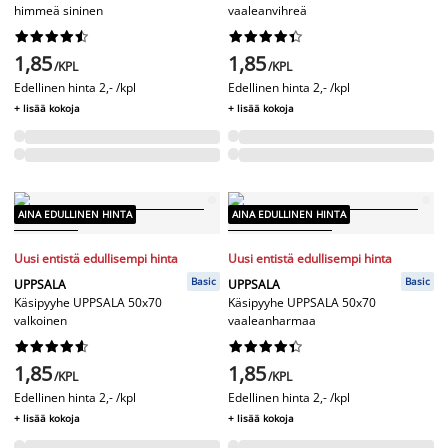
himmeä sininen
vaaleanvihreä




















1,85
1,85
/KPL
/KPL
Edellinen hinta
2,- /kpl
Edellinen hinta
2,- /kpl
+ lisää kokoja
+ lisää kokoja
AINA EDULLINEN HINTA
AINA EDULLINEN HINTA
Uusi entistä edullisempi hinta
Uusi entistä edullisempi hinta
Basic
Basic
UPPSALA
UPPSALA
Käsipyyhe UPPSALA 50x70
Käsipyyhe UPPSALA 50x70
valkoinen
vaaleanharmaa




















1,85
1,85
/KPL
/KPL
Edellinen hinta
2,- /kpl
Edellinen hinta
2,- /kpl
+ lisää kokoja
+ lisää kokoja