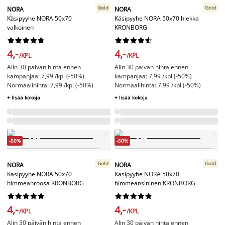
Gold
Gold
NORA
NORA
Käsipyyhe NORA 50x70
Käsipyyhe NORA 50x70 hiekka
valkoinen
KRONBORG




















4,-
4,-
/KPL
/KPL
Alin 30 päivän hinta ennen
Alin 30 päivän hinta ennen
kampanjaa: 7,99 /kpl (-50%)
kampanjaa: 7,99 /kpl (-50%)
Normaalihinta: 7,99 /kpl (-50%)
Normaalihinta: 7,99 /kpl (-50%)
+ lisää kokoja
+ lisää kokoja
-50%
-50%
Gold
Gold
NORA
NORA
Käsipyyhe NORA 50x70
Käsipyyhe NORA 50x70
himmeänroosa KRONBORG
himmeänsininen KRONBORG




















4,-
4,-
/KPL
/KPL
Alin 30 päivän hinta ennen
Alin 30 päivän hinta ennen