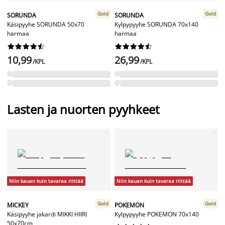
Gold
Gold
SORUNDA
SORUNDA
Käsipyyhe SORUNDA 50x70
Kylpypyyhe SORUNDA 70x140
harmaa
harmaa




















10,99
26,99
/KPL
/KPL
Lasten ja nuorten pyyhkeet
Niin kauan kuin tavaraa riittää
Niin kauan kuin tavaraa riittää
Gold
Gold
MICKEY
POKEMON
Käsipyyhe jakardi MIKKI HIIRI
Kylpypyyhe POKEMON 70x140
50x70cm