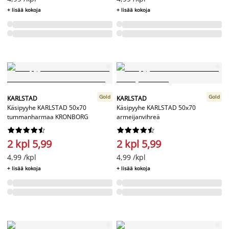
+ lisää kokoja
+ lisää kokoja
Gold
Gold
KARLSTAD
KARLSTAD
Käsipyyhe KARLSTAD 50x70
Käsipyyhe KARLSTAD 50x70
tummanharmaa KRONBORG
armeijanvihreä




















2 kpl 5,99
2 kpl 5,99
4,99 /kpl
4,99 /kpl
+ lisää kokoja
+ lisää kokoja