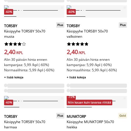
-60%
-60%
Plus
Plus
TORSBY
TORSBY
Käsipyyhe TORSBY 50x70
Käsipyyhe TORSBY 50x70
musta
valkoinen




















2,40
2,40
/KPL
/KPL
Alin 30 päivän hinta ennen
Alin 30 päivän hinta ennen
kampanjaa: 5,99 /kpl (-60%)
kampanjaa: 5,99 /kpl (-60%)
Normaalihinta: 5,99 /kpl (-60%)
Normaalihinta: 5,99 /kpl (-60%)
+ lisää kokoja
+ lisää kokoja
-72%
-60%
Niin kauan kuin tavaraa riittää
Plus
Gold
TORSBY
MUNKTORP
Käsipyyhe TORSBY 50x70
Käsipyyhe MUNKTORP 50x70
harmaa
hiekka