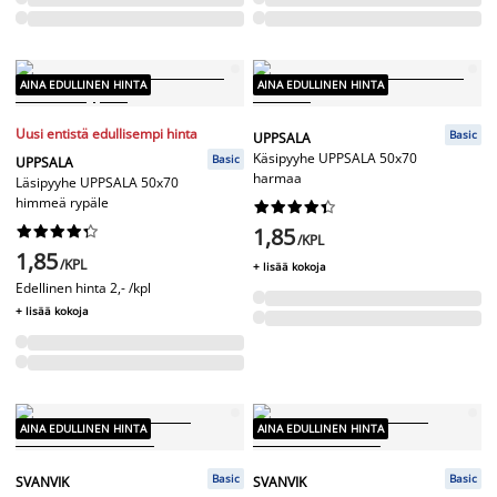
AINA EDULLINEN HINTA
AINA EDULLINEN HINTA
Uusi entistä edullisempi hinta
Basic
UPPSALA
Käsipyyhe UPPSALA 50x70
Basic
UPPSALA
harmaa
Läsipyyhe UPPSALA 50x70
himmeä rypäle




















1,85
/KPL
1,85
/KPL
+ lisää kokoja
Edellinen hinta
2,- /kpl
+ lisää kokoja
AINA EDULLINEN HINTA
AINA EDULLINEN HINTA
Basic
Basic
SVANVIK
SVANVIK