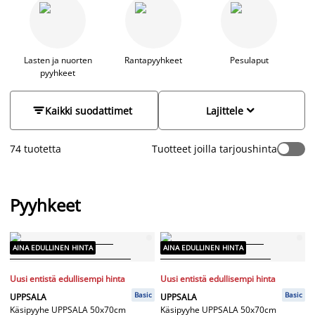
ihanan pehmeä ja lämmittävä suihkun tai kylvyn jälkeen, kun
taas vohvelikankainen pyyhe on kevyt ja imukykyinen. Uudet
pyyhkeet tuovat heti vaihtelua ja ylellisyyttä kylpyhuoneeseen.
Valikoimastamme löytyy pyyhkeitä useissa väreissä, kuten
vaaleanpunainen, harmaa, punainen, valkoinen ja beige, jotka
Lasten ja nuorten
Rantapyyhkeet
Pesulaput
pyyhkeet
voi helposti yhdistellä kylpyhuoneen mattojen ja tarvikkeiden
kanssa harmonisen kokonaisuuden luomiseksi. Pyyhkeet ovat
myös mainio lahjaidea. Lapsille löytyy hauskoja pyyhkeitä,


Kaikki suodattimet
Lajittele
joissa on suosikkihahmoja.
74 tuotetta
Tuotteet joilla tarjoushinta
Pyyhkeet
AINA EDULLINEN HINTA
AINA EDULLINEN HINTA
Uusi entistä edullisempi hinta
Uusi entistä edullisempi hinta
Basic
Basic
UPPSALA
UPPSALA
Käsipyyhe UPPSALA 50x70cm
Käsipyyhe UPPSALA 50x70cm