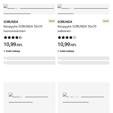
Gold
Gold
SORUNDA
SORUNDA
Käsipyyhe SORUNDA 50x70
Käsipyyhe SORUNDA 50x70
luonnonvärinen
valkoinen




















10,99
10,99
/KPL
/KPL
+ lisää kokoja
+ lisää kokoja