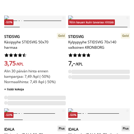
-50%
Niin kauan kuin tavaraa riittää
Gold
Gold
STIDSVIG
STIDSVIG
Käsipyyhe STIDSVIG 50x70
Kylpypyyhe STIDSVIG 70x140
harmaa
valkoinen KRONBORG




















3,75
7,-
/KPL
/KPL
Alin 30 päivän hinta ennen
kampanjaa: 7,49 /kpl (-50%)
Normaalihinta: 7,49 /kpl (-50%)
+ lisää kokoja
-50%
-50%
Plus
Plus
IDALA
IDALA