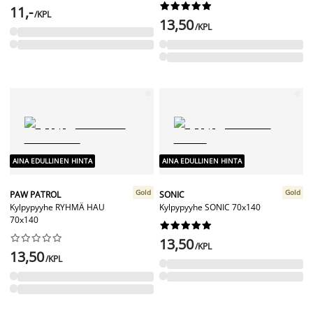










11,-
/KPL
13,50
/KPL
AINA EDULLINEN HINTA
AINA EDULLINEN HINTA
Gold
Gold
PAW PATROL
SONIC
Kylpypyyhe RYHMÄ HAU
Kylpypyyhe SONIC 70x140
70x140




















13,50
/KPL
13,50
/KPL