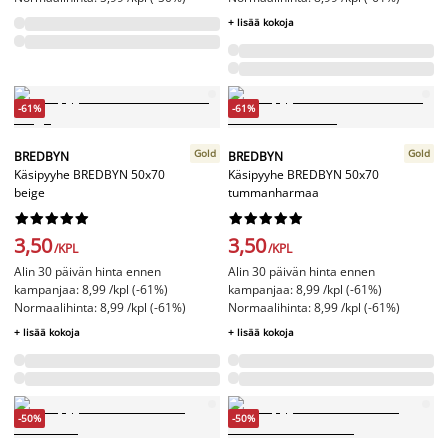
+ lisää kokoja
-61%
-61%
Gold
Gold
BREDBYN
BREDBYN
Käsipyyhe BREDBYN 50x70
Käsipyyhe BREDBYN 50x70
beige
tummanharmaa




















3,50
3,50
/KPL
/KPL
Alin 30 päivän hinta ennen
Alin 30 päivän hinta ennen
kampanjaa: 8,99 /kpl (-61%)
kampanjaa: 8,99 /kpl (-61%)
Normaalihinta: 8,99 /kpl (-61%)
Normaalihinta: 8,99 /kpl (-61%)
+ lisää kokoja
+ lisää kokoja
-50%
-50%