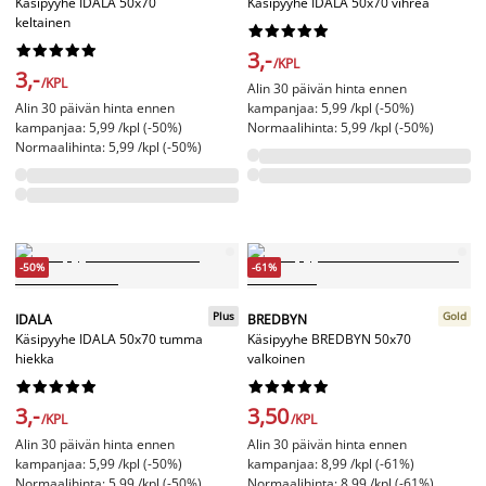
Käsipyyhe IDALA 50x70
Käsipyyhe IDALA 50x70 vihreä
keltainen




















3,-
/KPL
3,-
/KPL
Alin 30 päivän hinta ennen
Alin 30 päivän hinta ennen
kampanjaa: 5,99 /kpl (-50%)
kampanjaa: 5,99 /kpl (-50%)
Normaalihinta: 5,99 /kpl (-50%)
Normaalihinta: 5,99 /kpl (-50%)
-50%
-61%
Plus
Gold
IDALA
BREDBYN
Käsipyyhe IDALA 50x70 tumma
Käsipyyhe BREDBYN 50x70
hiekka
valkoinen




















3,-
3,50
/KPL
/KPL
Alin 30 päivän hinta ennen
Alin 30 päivän hinta ennen
kampanjaa: 5,99 /kpl (-50%)
kampanjaa: 8,99 /kpl (-61%)
Normaalihinta: 5,99 /kpl (-50%)
Normaalihinta: 8,99 /kpl (-61%)