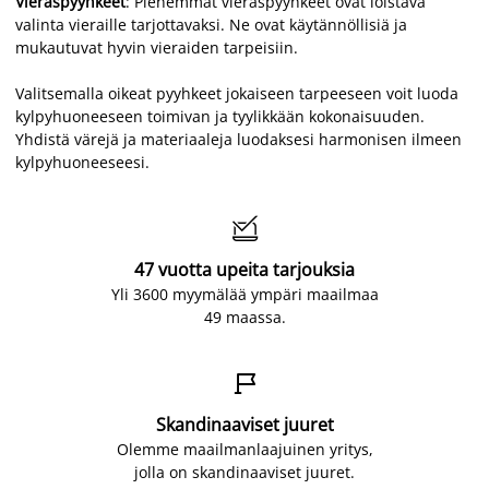
Vieraspyyhkeet
: Pienemmät vieraspyyhkeet ovat loistava
valinta vieraille tarjottavaksi. Ne ovat käytännöllisiä ja
mukautuvat hyvin vieraiden tarpeisiin.
Valitsemalla oikeat pyyhkeet jokaiseen tarpeeseen voit luoda
kylpyhuoneeseen toimivan ja tyylikkään kokonaisuuden.
Yhdistä värejä ja materiaaleja luodaksesi harmonisen ilmeen
kylpyhuoneeseesi.

47 vuotta upeita tarjouksia
Yli 3600 myymälää ympäri maailmaa
49 maassa.

Skandinaaviset juuret
Olemme maailmanlaajuinen yritys,
jolla on skandinaaviset juuret.