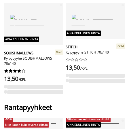
AINA EDULLINEN HINTA
AINA EDULLINEN HINTA
Gold
STITCH
Kylpypyyhe STITCH 70x140
Gold
SQUISHMALLOWS
Kylpypyyhe SQUISHMALLOWS










70x140
13,50
/KPL










13,50
/KPL
Rantapyyhkeet
-50%
Niin kauan kuin tavaraa riittää
Niin kauan kuin tavaraa riittää
AINA EDULLINEN HINTA