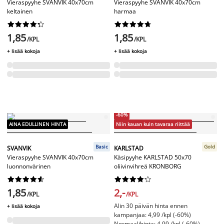
Vieraspyyhe SVANVIK 40x70cm
Vieraspyyhe SVANVIK 40x70cm
keltainen
harmaa




















1,85
1,85
/KPL
/KPL
+ lisää kokoja
+ lisää kokoja
-60%
AINA EDULLINEN HINTA
Niin kauan kuin tavaraa riittää
Basic
Gold
SVANVIK
KARLSTAD
Vieraspyyhe SVANVIK 40x70cm
Käsipyyhe KARLSTAD 50x70
luonnonvärinen
oliivinvihreä KRONBORG




















1,85
2,-
/KPL
/KPL
Alin 30 päivän hinta ennen
+ lisää kokoja
kampanjaa: 4,99 /kpl (-60%)
Normaalihinta: 4,99 /kpl (-60%)