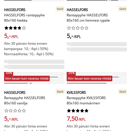
Gold
Gold
HASSELFORS
HASSELFORS
HASSELFORS rantapyyhe
Rantapyyhe HASSELFORS
80x160 hiekka
80x160 cm himmeä rypäle




















5,-
5,-
/KPL
/KPL
Alin 30 päivän hinta ennen
kampanjaa: 10,- /kpl (-50%)
Normaalihinta: 10,- /kpl (-50%)
-50%
-25%
Niin kauan kuin tavaraa riittää
Niin kauan kuin tavaraa riittää
Gold
Gold
HASSELFORS
KVILSSFORS
Rantapyyhe HASSELFORS
Rantapyyhe KVILSSFORS
80x160 vanilja
80x160 monivärinen




















5,-
7,50
/KPL
/KPL
Alin 30 päivän hinta ennen
Alin 30 päivän hinta ennen