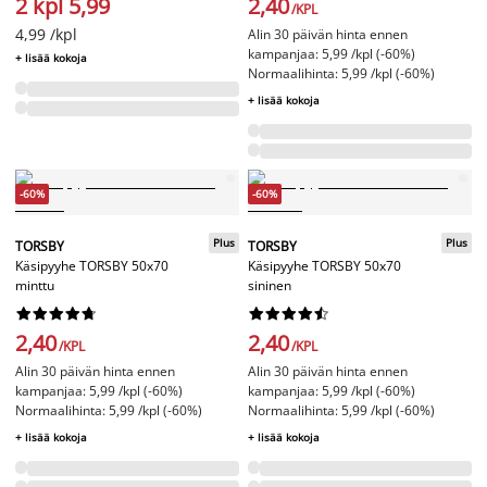
2 kpl 5,99
2,40
/KPL
4,99 /kpl
Alin 30 päivän hinta ennen
kampanjaa: 5,99 /kpl (-60%)
+ lisää kokoja
Normaalihinta: 5,99 /kpl (-60%)
+ lisää kokoja
-60%
-60%
Plus
Plus
TORSBY
TORSBY
Käsipyyhe TORSBY 50x70
Käsipyyhe TORSBY 50x70
minttu
sininen




















2,40
2,40
/KPL
/KPL
Alin 30 päivän hinta ennen
Alin 30 päivän hinta ennen
kampanjaa: 5,99 /kpl (-60%)
kampanjaa: 5,99 /kpl (-60%)
Normaalihinta: 5,99 /kpl (-60%)
Normaalihinta: 5,99 /kpl (-60%)
+ lisää kokoja
+ lisää kokoja