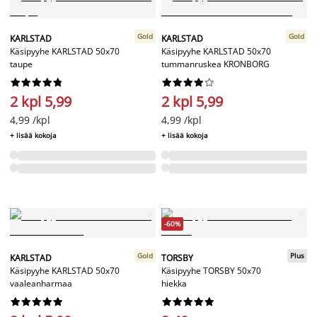
Gold
Gold
KARLSTAD
KARLSTAD
Käsipyyhe KARLSTAD 50x70
Käsipyyhe KARLSTAD 50x70
taupe
tummanruskea KRONBORG




















2 kpl 5,99
2 kpl 5,99
4,99 /kpl
4,99 /kpl
+ lisää kokoja
+ lisää kokoja
-60%
Gold
Plus
KARLSTAD
TORSBY
Käsipyyhe KARLSTAD 50x70
Käsipyyhe TORSBY 50x70
vaaleanharmaa
hiekka



















