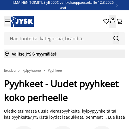
ILMAINEN TOIMITUS yli 500€ verkkokauppaostoksille 12.8.2026

asti
Parempiin uniin - Säästä jopa 60%





Sijauspatjoja - Säästä jopa 60%

Jenkkisänkyjä - Säästä jopa 60%



Valitse JYSK-myymäläsi

Etusivu
Kylpyhuone
Pyyhkeet


Pyyhkeet - Uudet pyyhkeet
koko perheelle
Oletko etsimässä uusia vieraspyyhkeitä, kylpypyyhkeitä tai
käsipyyhkeitä? JYSKistä löydät laadukkaat, pehmeät pyyhkeet
...
Lue lisää
jokaiseen käyttötarkoitukseen edullisesti. Froteepyyhe on