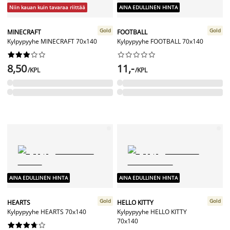
Niin kauan kuin tavaraa riittää
AINA EDULLINEN HINTA
Gold
Gold
MINECRAFT
FOOTBALL
Kylpypyyhe MINECRAFT 70x140
Kylpypyyhe FOOTBALL 70x140




















8,50
11,-
/KPL
/KPL
AINA EDULLINEN HINTA
AINA EDULLINEN HINTA
Gold
Gold
HEARTS
HELLO KITTY
Kylpypyyhe HEARTS 70x140
Kylpypyyhe HELLO KITTY
70x140









