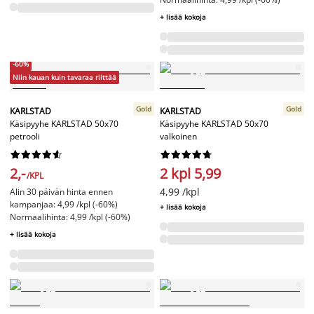
+ lisää kokoja
-60%
Niin kauan kuin tavaraa riittää
Gold
Gold
KARLSTAD
KARLSTAD
Käsipyyhe KARLSTAD 50x70
Käsipyyhe KARLSTAD 50x70
petrooli
valkoinen




















2,-
2 kpl 5,99
/KPL
4,99 /kpl
Alin 30 päivän hinta ennen
kampanjaa: 4,99 /kpl (-60%)
+ lisää kokoja
Normaalihinta: 4,99 /kpl (-60%)
+ lisää kokoja