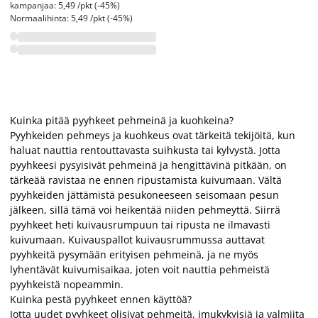
kampanjaa: 5,49 /pkt (-45%)
Normaalihinta: 5,49 /pkt (-45%)
Kuinka pitää pyyhkeet pehmeinä ja kuohkeina?
Pyyhkeiden pehmeys ja kuohkeus ovat tärkeitä tekijöitä, kun
haluat nauttia rentouttavasta suihkusta tai kylvystä. Jotta
pyyhkeesi pysyisivät pehmeinä ja hengittävinä pitkään, on
tärkeää ravistaa ne ennen ripustamista kuivumaan. Vältä
pyyhkeiden jättämistä pesukoneeseen seisomaan pesun
jälkeen, sillä tämä voi heikentää niiden pehmeyttä. Siirrä
pyyhkeet heti kuivausrumpuun tai ripusta ne ilmavasti
kuivumaan. Kuivauspallot kuivausrummussa auttavat
pyyhkeitä pysymään erityisen pehmeinä, ja ne myös
lyhentävät kuivumisaikaa, joten voit nauttia pehmeistä
pyyhkeistä nopeammin.
Kuinka pestä pyyhkeet ennen käyttöä?
Jotta uudet pyyhkeet olisivat pehmeitä, imukykyisiä ja valmiita