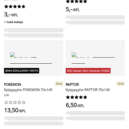




















5,-
/KPL
3,-
/KPL
+ lisää kokoja
AINA EDULLINEN HINTA
Niin kauan kuin tavaraa riittää
Gold
Gold
POKEMON
RAPTOR
Kylpypyyhe POKEMON 70x140
Kylpypyyhe RAPTOR 70x140
cm




















6,50
/KPL
13,50
/KPL