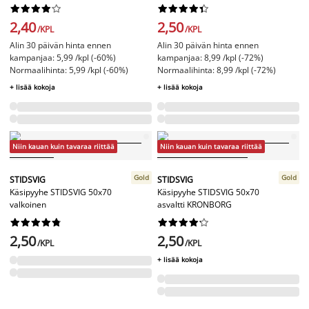




















2,40
2,50
/KPL
/KPL
Alin 30 päivän hinta ennen
Alin 30 päivän hinta ennen
kampanjaa: 5,99 /kpl (-60%)
kampanjaa: 8,99 /kpl (-72%)
Normaalihinta: 5,99 /kpl (-60%)
Normaalihinta: 8,99 /kpl (-72%)
+ lisää kokoja
+ lisää kokoja
Niin kauan kuin tavaraa riittää
Niin kauan kuin tavaraa riittää
Gold
Gold
STIDSVIG
STIDSVIG
Käsipyyhe STIDSVIG 50x70
Käsipyyhe STIDSVIG 50x70
valkoinen
asvaltti KRONBORG




















2,50
2,50
/KPL
/KPL
+ lisää kokoja