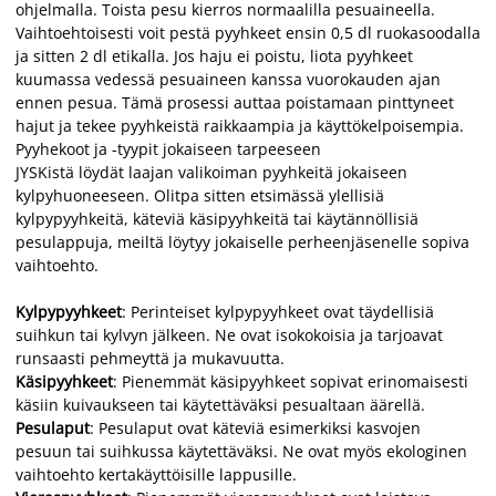
ohjelmalla. Toista pesu kierros normaalilla pesuaineella.
Vaihtoehtoisesti voit pestä pyyhkeet ensin 0,5 dl ruokasoodalla
ja sitten 2 dl etikalla. Jos haju ei poistu, liota pyyhkeet
kuumassa vedessä pesuaineen kanssa vuorokauden ajan
ennen pesua. Tämä prosessi auttaa poistamaan pinttyneet
hajut ja tekee pyyhkeistä raikkaampia ja käyttökelpoisempia.
Pyyhekoot ja -tyypit jokaiseen tarpeeseen
JYSKistä löydät laajan valikoiman pyyhkeitä jokaiseen
kylpyhuoneeseen. Olitpa sitten etsimässä ylellisiä
kylpypyyhkeitä, käteviä käsipyyhkeitä tai käytännöllisiä
pesulappuja, meiltä löytyy jokaiselle perheenjäsenelle sopiva
vaihtoehto.
Kylpypyyhkeet
: Perinteiset kylpypyyhkeet ovat täydellisiä
suihkun tai kylvyn jälkeen. Ne ovat isokokoisia ja tarjoavat
runsaasti pehmeyttä ja mukavuutta.
Käsipyyhkeet
: Pienemmät käsipyyhkeet sopivat erinomaisesti
käsiin kuivaukseen tai käytettäväksi pesualtaan äärellä.
Pesulaput
: Pesulaput ovat käteviä esimerkiksi kasvojen
pesuun tai suihkussa käytettäväksi. Ne ovat myös ekologinen
vaihtoehto kertakäyttöisille lappusille.