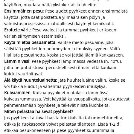
käyttöön, noudata näitä yksinkertaisia ohjeita:
Ensimmäinen pesu
: Pese uudet pyyhkeet ennen ensimmäistä
käyttöä, jotta saat poistettua ylimääräisen pölyn ja
valmistusprosessissa mahdollisesti käytetyt kemikaalit.
Erottele värit
: Pese vaaleat ja tummat pyyhkeet erikseen
värien siirtymisen estämiseksi.
Käytä mietoa pesuainetta
: Valitse mieto pesuaine, joka
säilyttää pyyhkeiden pehmeyden ja imukykyisyyden. Vältä
liiallista pesuainetta, koska se voi jättää jäämiä kankaaseen.
Lämmin vesi
: Pese pyyhkeet lämpimässä vedessä (n. 40°C),
jotta ne puhdistuvat perusteellisesti ilman, että kankaan
kuidut vaurioituvat.
Älä käytä huuhteluainetta
: Jätä huuhteluaine väliin, koska se
voi tukkia kuidut ja vähentää pyyhkeiden imukykyä.
Kuivaaminen
: Kuivaa pyyhkeet matalassa lämmössä
kuivausrummussa. Voit käyttää kuivauspalikoita, jotka auttavat
pehmentämään pyyhkeet ja tekevät niistä kuohkeita.
Miten pelastaa haisevat pyyhkeet?
Jos pyyhkeesi alkavat haista tunkkaisilta tai ummehtuneilta,
etikka ja ruokasooda voivat pelastaa tilanteen. Lisää 1-2 dl
etikkaa pesukoneeseen ja pese pyyhkeet kuumimmalla