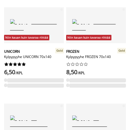
Niin kauan kuin tavaraa riittää
Niin kauan kuin tavaraa riittää
Gold
Gold
UNICORN
FROZEN
Kylpypyyhe UNICORN 70x140
Kylpypyyhe FROZEN 70x140




















6,50
8,50
/KPL
/KPL