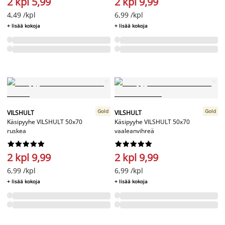
2 kpl 5,99
2 kpl 9,99
4,49 /kpl
6,99 /kpl
+ lisää kokoja
+ lisää kokoja
Gold
Gold
VILSHULT
VILSHULT
Käsipyyhe VILSHULT 50x70
Käsipyyhe VILSHULT 50x70
ruskea
vaaleanvihreä




















2 kpl 9,99
2 kpl 9,99
6,99 /kpl
6,99 /kpl
+ lisää kokoja
+ lisää kokoja