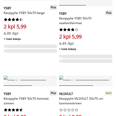
Plus
YSBY
Käsipyyhe YSBY 50x70 beige
Plus
YSBY
Käsipyyhe YSBY 50x70










vaaleanharmaa
2 kpl 5,99










4,49 /kpl
2 kpl 5,99
+ lisää kokoja
4,49 /kpl
+ lisää kokoja
Plus
Gold
YSBY
VILSHULT
Käsipyyhe YSBY 50x70 himmeä
Käsipyyhe VILSHULT 50x70 cm
sininen
luonnonvärinen



















