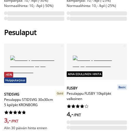
kampanjaa: 10,- /kpl (-50%)
kampanjaa: 10,- /kpl (-25%)
Normaalihinta: 10,- /kpl (-50%)
Normaalihinta: 10,- /kpl (-25%)
Pesulaput
AINA EDULLINEN HINTA
-45%
Huipputarjous
Basic
FLISBY
Pesulappu FLISBY 10kpl/pkt
Gold
STIDSVIG
valkoinen
Pesulappu STIDSVIG 30x30cm
5 kpl/pkt KRONBORG




















4,-
/PKT
3,-
/PKT
Alin 30 päivän hinta ennen