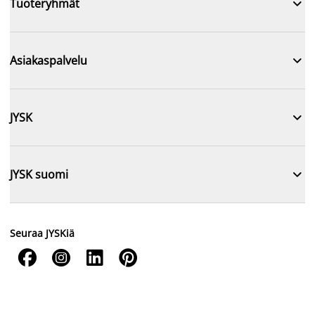

Tuoteryhmät

Asiakaspalvelu

JYSK

JYSK suomi
Seuraa JYSKiä



