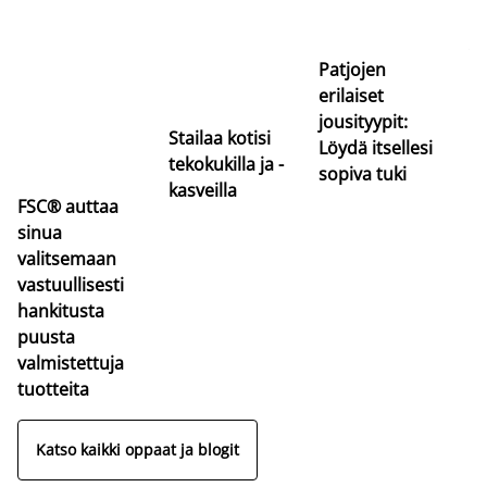
Si
uu
va
Patjojen
erilaiset
jousityypit:
Stailaa kotisi
Löydä itsellesi
tekokukilla ja -
sopiva tuki
kasveilla
FSC® auttaa
sinua
valitsemaan
vastuullisesti
hankitusta
puusta
valmistettuja
tuotteita
Katso kaikki oppaat ja blogit