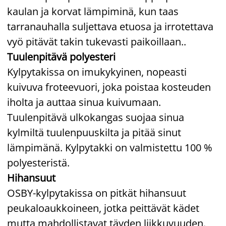
kaulan ja korvat lämpiminä, kun taas
tarranauhalla suljettava etuosa ja irrotettava
vyö pitävät takin tukevasti paikoillaan..
Tuulenpitävä polyesteri
Kylpytakissa on imukykyinen, nopeasti
kuivuva froteevuori, joka poistaa kosteuden
iholta ja auttaa sinua kuivumaan.
Tuulenpitävä ulkokangas suojaa sinua
kylmiltä tuulenpuuskilta ja pitää sinut
lämpimänä. Kylpytakki on valmistettu 100 %
polyesteristä.
Hihansuut
OSBY-kylpytakissa on pitkät hihansuut
peukaloaukkoineen, jotka peittävät kädet
mutta mahdollistavat täyden liikkuvuuden.