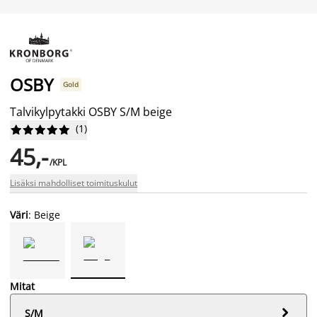
OSBY
Gold
Talvikylpytakki OSBY S/M beige
(
1
)










45,-
/KPL
Lisäksi mahdolliset toimituskulut
Väri
: Beige
Mitat

S/M