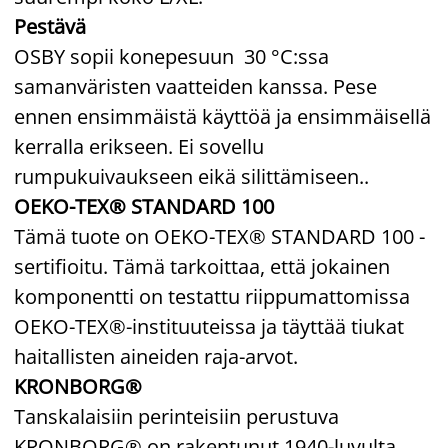
Pestävä
OSBY sopii konepesuun 30 °C:ssa
samanväristen vaatteiden kanssa. Pese
ennen ensimmäistä käyttöä ja ensimmäisellä
kerralla erikseen. Ei sovellu
rumpukuivaukseen eikä silittämiseen..
OEKO-TEX® STANDARD 100
Tämä tuote on OEKO-TEX® STANDARD 100 -
sertifioitu. Tämä tarkoittaa, että jokainen
komponentti on testattu riippumattomissa
OEKO-TEX®-instituuteissa ja täyttää tiukat
haitallisten aineiden raja-arvot.
KRONBORG®
Tanskalaisiin perinteisiin perustuva
KRONBORG® on rakentunut 1940-luvulta