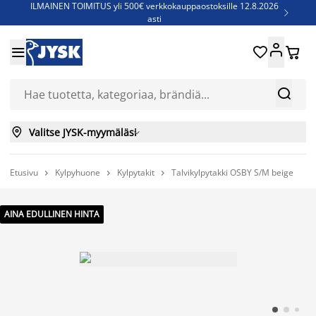
ILMAINEN TOIMITUS yli 500€ verkkokauppaostoksille 12.8.2026

asti
Parempiin uniin - Säästä jopa 60%





Sijauspatjoja - Säästä jopa 60%

Jenkkisänkyjä - Säästä jopa 60%



Valitse JYSK-myymäläsi

Etusivu
Kylpyhuone
Kylpytakit
Talvikylpytakki OSBY S/M beige



AINA EDULLINEN HINTA