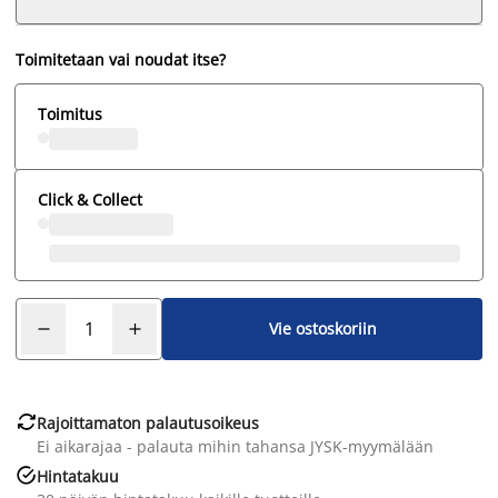
Toimitetaan vai noudat itse?
Toimitus
Click & Collect
Vie ostoskoriin

Rajoittamaton palautusoikeus
Ei aikarajaa - palauta mihin tahansa JYSK-myymälään

Hintatakuu