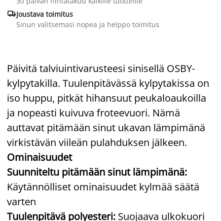
30 päivän hintatakuu kaikille tuotteille

Joustava toimitus
Sinun valitsemasi nopea ja helppo toimitus
Päivitä talviuintivarusteesi sinisellä OSBY-
kylpytakilla. Tuulenpitävässä kylpytakissa on
iso huppu, pitkät hihansuut peukaloaukoilla
ja nopeasti kuivuva froteevuori. Nämä
auttavat pitämään sinut ukavan lämpimänä
virkistävän viileän pulahduksen jälkeen.
Ominaisuudet
Suunniteltu pitämään sinut lämpimänä:
Käytännölliset ominaisuudet kylmää säätä
varten
Tuulenpitävä polyesteri:
Suojaava ulkokuori