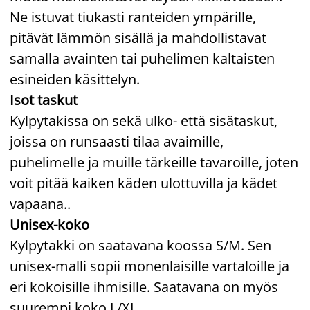
Ne istuvat tiukasti ranteiden ympärille,
pitävät lämmön sisällä ja mahdollistavat
samalla avainten tai puhelimen kaltaisten
esineiden käsittelyn.
Isot taskut
Kylpytakissa on sekä ulko- että sisätaskut,
joissa on runsaasti tilaa avaimille,
puhelimelle ja muille tärkeille tavaroille, joten
voit pitää kaiken käden ulottuvilla ja kädet
vapaana..
Unisex-koko
Kylpytakki on saatavana koossa S/M. Sen
unisex-malli sopii monenlaisille vartaloille ja
eri kokoisille ihmisille. Saatavana on myös
suurempi koko L/XL.