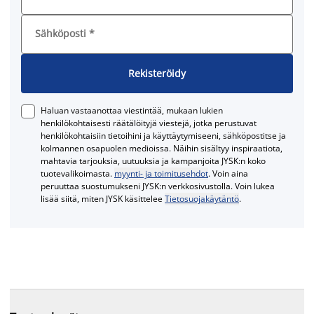
Sähköposti
*
Rekisteröidy
Haluan vastaanottaa viestintää, mukaan lukien
henkilökohtaisesti räätälöityjä viestejä, jotka perustuvat
henkilökohtaisiin tietoihini ja käyttäytymiseeni, sähköpostitse ja
kolmannen osapuolen medioissa. Näihin sisältyy inspiraatiota,
mahtavia tarjouksia, uutuuksia ja kampanjoita JYSK:n koko
tuotevalikoimasta.
myynti- ja toimitusehdot
. Voin aina
peruuttaa suostumukseni JYSK:n verkkosivustolla. Voin lukea
lisää siitä, miten JYSK käsittelee
Tietosuojakäytäntö
.