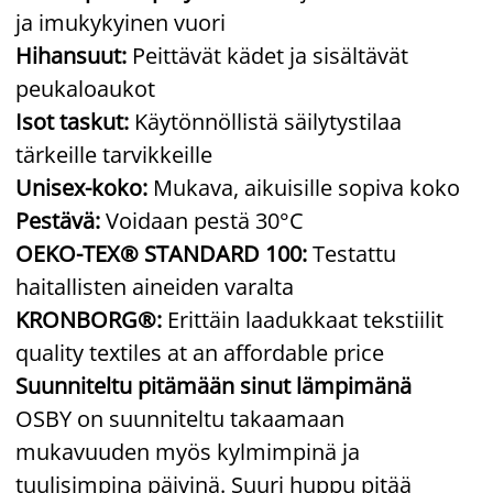
ja imukykyinen vuori
Hihansuut:
Peittävät kädet ja sisältävät
peukaloaukot
Isot taskut:
Käytönnöllistä säilytystilaa
tärkeille tarvikkeille
Unisex-koko:
Mukava, aikuisille sopiva koko
Pestävä:
Voidaan pestä 30°C
OEKO-TEX® STANDARD 100:
Testattu
haitallisten aineiden varalta
KRONBORG®:
Erittäin laadukkaat tekstiilit
quality textiles at an affordable price
Suunniteltu pitämään sinut lämpimänä
OSBY on suunniteltu takaamaan
mukavuuden myös kylmimpinä ja
tuulisimpina päivinä. Suuri huppu pitää