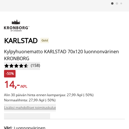
KARLSTAD
Gold
Kylpyhuonematto KARLSTAD 70x120 luonnonvärinen
KRONBORG
(
158
)










-50%
14,-
/KPL
Alin 30 päivän hinta ennen kampanjaa: 27,99 /kpl (-50%)
Normaalihinta: 27,99 /kpl (-50%)
Lisäksi mahdolliset toimituskulut
Väri
: Luonnonvärinen