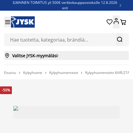
ILMAINEN TOIMITUS yli 500€ verkkokauppaostoksille 12.8.2026

asti
Parempiin uniin - Säästä jopa 60%





Sijauspatjoja - Säästä jopa 60%

Jenkkisänkyjä - Säästä jopa 60%



Valitse JYSK-myymäläsi

Etusivu
Kylpyhuone
Kylpyhuonematot
Kylpyhuonematto KARLSTAD



-50%