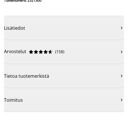
Tuotenumero: 2521300
Lisätiedot

Arvostelut
(
158
)











Tietoa tuotemerkistä

Toimitus
