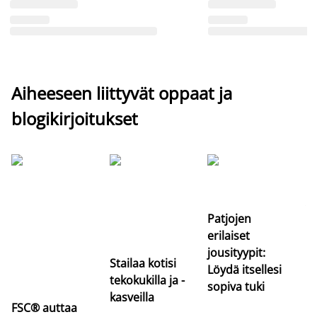
Aiheeseen liittyvät oppaat ja
blogikirjoitukset
Si
uu
va
Patjojen
erilaiset
jousityypit:
Stailaa kotisi
Löydä itsellesi
tekokukilla ja -
sopiva tuki
kasveilla
FSC® auttaa