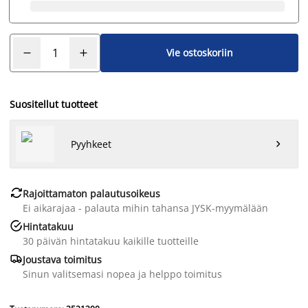
Vie ostoskoriin
Suositellut tuotteet
Pyyhkeet


Rajoittamaton palautusoikeus
Ei aikarajaa - palauta mihin tahansa JYSK-myymälään

Hintatakuu
30 päivän hintatakuu kaikille tuotteille

Joustava toimitus
Sinun valitsemasi nopea ja helppo toimitus