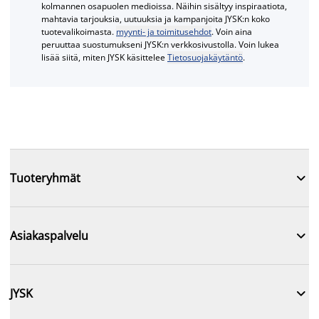
kolmannen osapuolen medioissa. Näihin sisältyy inspiraatiota,
mahtavia tarjouksia, uutuuksia ja kampanjoita JYSK:n koko
tuotevalikoimasta.
myynti- ja toimitusehdot
. Voin aina
peruuttaa suostumukseni JYSK:n verkkosivustolla. Voin lukea
lisää siitä, miten JYSK käsittelee
Tietosuojakäytäntö
.

Tuoteryhmät

Asiakaspalvelu

JYSK