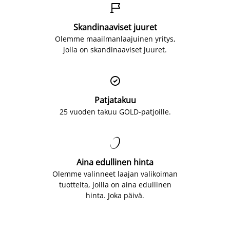

Skandinaaviset juuret
Olemme maailmanlaajuinen yritys,
jolla on skandinaaviset juuret.

Patjatakuu
25 vuoden takuu GOLD-patjoille.

Aina edullinen hinta
Olemme valinneet laajan valikoiman
tuotteita, joilla on aina edullinen
hinta. Joka päivä.