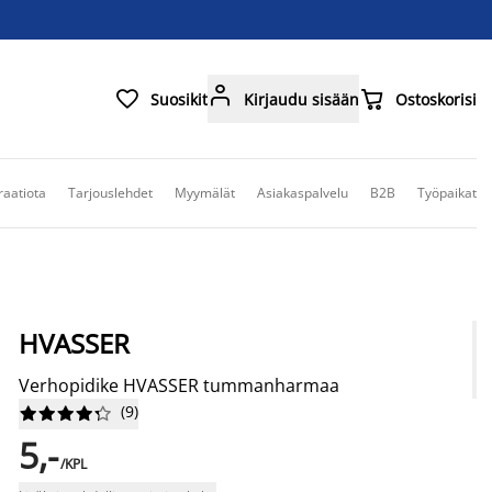



Suosikit
Kirjaudu sisään
Ostoskorisi
raatiota
Tarjouslehdet
Myymälät
Asiakaspalvelu
B2B
Työpaikat
HVASSER
Verhopidike HVASSER tummanharmaa
(
9
)










5,-
/KPL