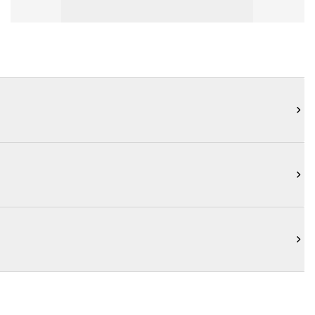


