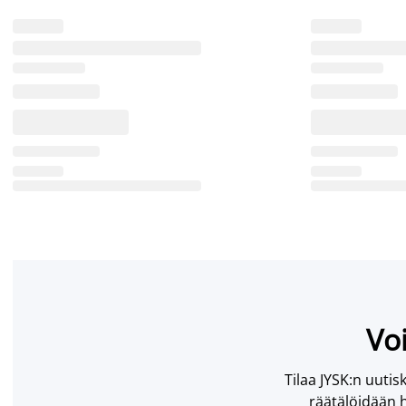
Voi
Tilaa JYSK:n uutisk
räätälöidään h