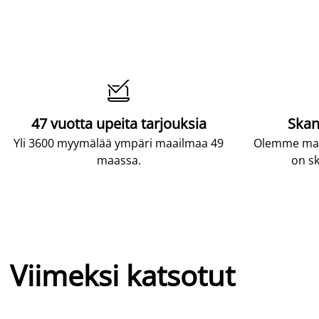

47 vuotta upeita tarjouksia
Skan
Yli 3600 myymälää ympäri maailmaa 49
Olemme maai
maassa.
on sk
Viimeksi katsotut