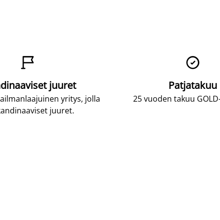


dinaaviset juuret
Patjatakuu
lmanlaajuinen yritys, jolla
25 vuoden takuu GOLD-p
andinaaviset juuret.