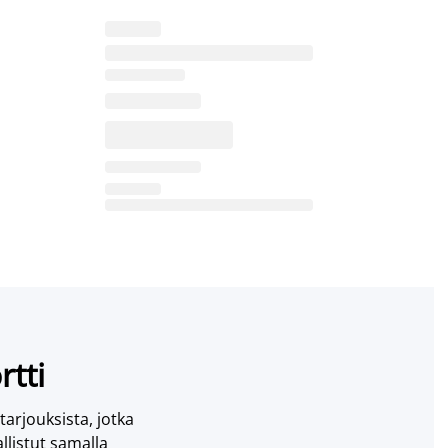
rtti
 tarjouksista, jotka
llistut samalla