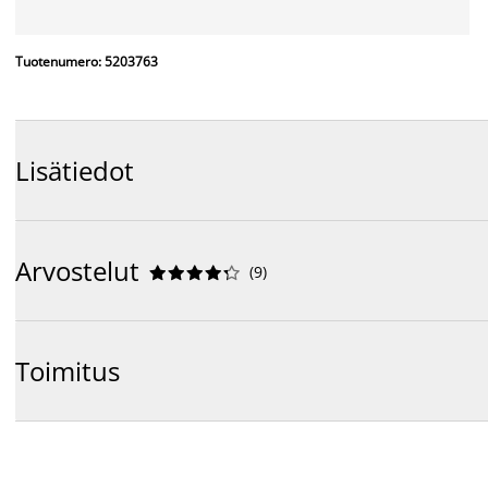
Tuotenumero: 5203763
Lisätiedot
Arvostelut
(
9
)










Toimitus