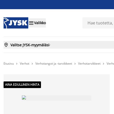

Valikko

Valitse JYSK-myymäläsi

Etusivu
Verhot
Verhotangot ja -tarvikkeet
Verhotarvikkeet
Verh




AINA EDULLINEN HINTA