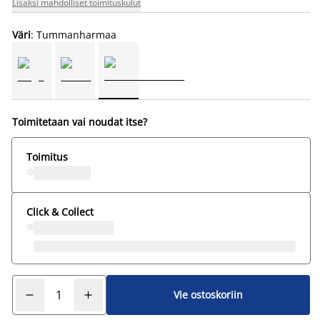
Lisäksi mahdolliset toimituskulut
Väri
: Tummanharmaa
Toimitetaan vai noudat itse?
Toimitus
Click & Collect
Vie ostoskoriin