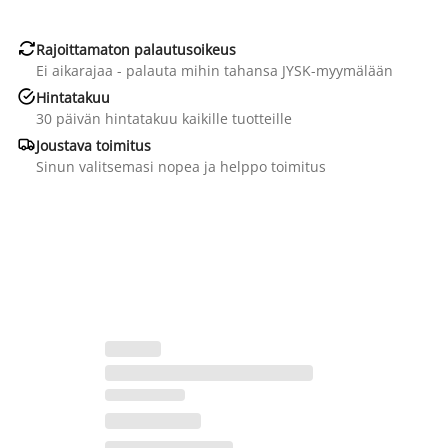

Rajoittamaton palautusoikeus
Ei aikarajaa - palauta mihin tahansa JYSK-myymälään

Hintatakuu
30 päivän hintatakuu kaikille tuotteille

Joustava toimitus
Sinun valitsemasi nopea ja helppo toimitus