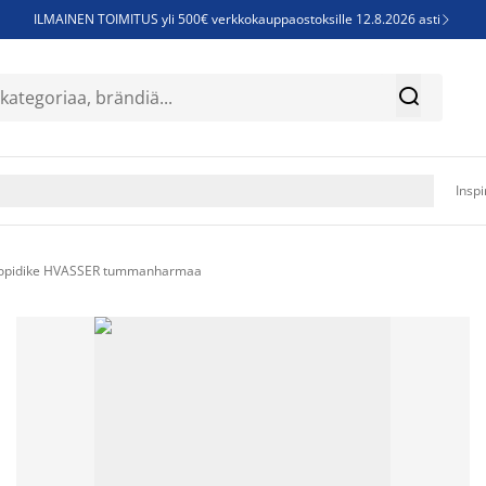
ILMAINEN TOIMITUS yli 500€ verkkokauppaostoksille 12.8.2026 asti

Parempiin uniin - Säästä jopa 60%


Sijauspatjoja - Säästä jopa 60%

Jenkkisänkyjä - Säästä jopa 60%

Inspi
opidike HVASSER tummanharmaa