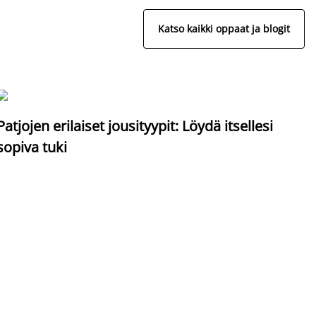
Katso kaikki oppaat ja blogit
S
Patjojen erilaiset jousityypit: Löydä itsellesi
sopiva tuki