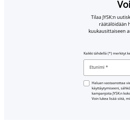
Voi
Tilaa JYSK:n uutisk
räätälöidään h
kuukausittaiseen ar
Kaikki tähdellä (*) merkityt k
Etunimi
*
Haluan vastaanottaa vies
käyttäytymiseeni, sähkö
kampanjoita JYSK:n kok
Voin lukea lisää siitä, m