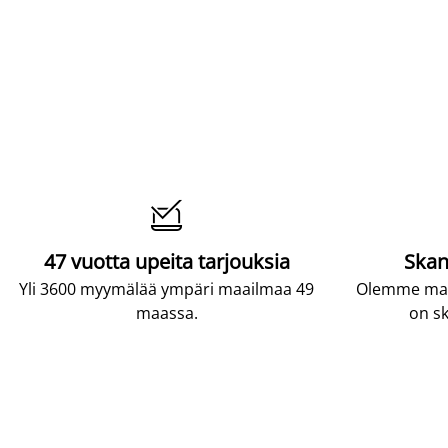

47 vuotta upeita tarjouksia
Skan
Yli 3600 myymälää ympäri maailmaa 49
Olemme maai
maassa.
on sk