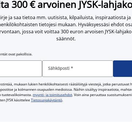
ta 300 € arvoinen JYSK-lahjako
irje ja saa tietoa mm. uutisista, kilpailuista, inspiraatiosta ja
enkilökohtaisten tietojesi mukaan. Hyväksyessäsi ehdot osa
vontaan, jossa voit voittaa 300 euron arvoisen JYSK-lahjakor
säännöt.
entät ovat pakollisia.
Sähköposti
*
tintää, mukaan lukien henkilökohtaisesti räätälöityjä viestejä, jotka perustuvat he
postitse ja kolmannen osapuolen medioissa. Näihin sisältyy inspiraatiota, mahtavi
o tuotevalikoimasta.
myynti- ja toimitusehdot
. Voin aina peruuttaa suostumukseni 
iten JYSK käsittelee
Tietosuojakäytäntö
.