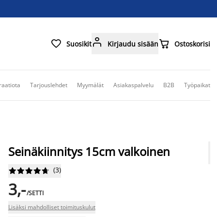



Suosikit
Kirjaudu sisään
Ostoskorisi
raatiota
Tarjouslehdet
Myymälät
Asiakaspalvelu
B2B
Työpaikat
Seinäkiinnitys 15cm valkoinen
(
3
)










3,-
/SETTI
Lisäksi mahdolliset toimituskulut