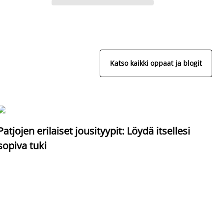
Katso kaikki oppaat ja blogit
S
Patjojen erilaiset jousityypit: Löydä itsellesi
sopiva tuki