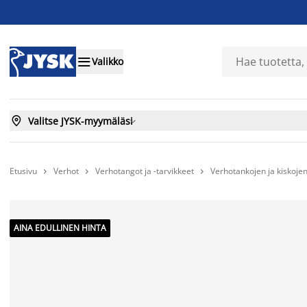

Valikko

Valitse JYSK-myymäläsi

Etusivu
Verhot
Verhotangot ja -tarvikkeet
Verhotankojen ja kiskojen



AINA EDULLINEN HINTA