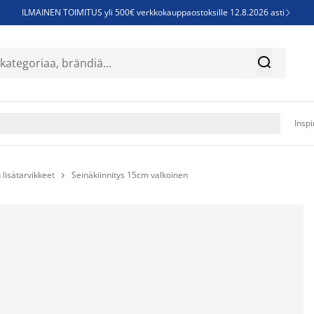
ILMAINEN TOIMITUS yli 500€ verkkokauppaostoksille 12.8.2026 asti

Parempiin uniin - Säästä jopa 60%


Sijauspatjoja - Säästä jopa 60%

Jenkkisänkyjä - Säästä jopa 60%

Inspi
 lisätarvikkeet
Seinäkiinnitys 15cm valkoinen
