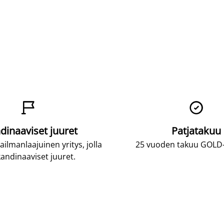


dinaaviset juuret
Patjatakuu
lmanlaajuinen yritys, jolla
25 vuoden takuu GOLD-p
andinaaviset juuret.