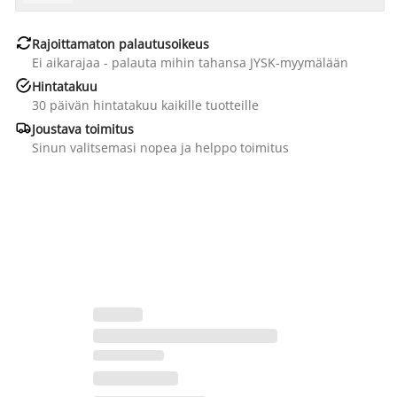

Rajoittamaton palautusoikeus
Ei aikarajaa - palauta mihin tahansa JYSK-myymälään

Hintatakuu
30 päivän hintatakuu kaikille tuotteille

Joustava toimitus
Sinun valitsemasi nopea ja helppo toimitus