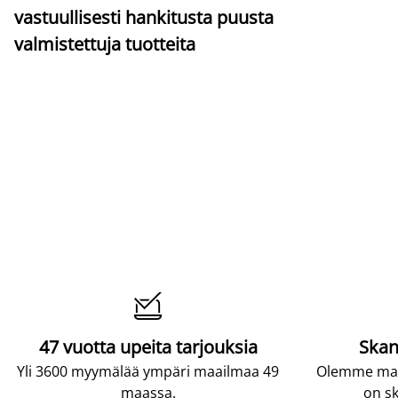
vastuullisesti hankitusta puusta
valmistettuja tuotteita

47 vuotta upeita tarjouksia
Skan
Yli 3600 myymälää ympäri maailmaa 49
Olemme maai
maassa.
on sk