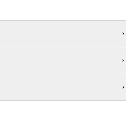


