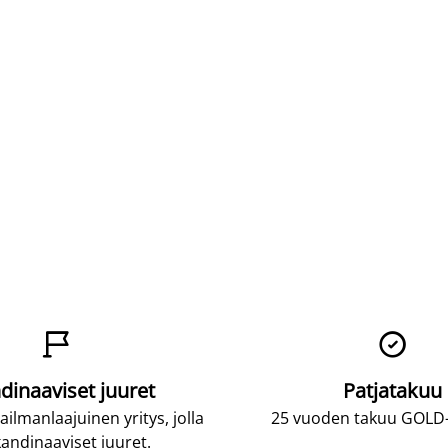


dinaaviset juuret
Patjatakuu
lmanlaajuinen yritys, jolla
25 vuoden takuu GOLD-p
andinaaviset juuret.