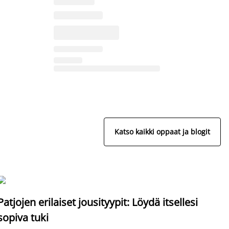
Katso kaikki oppaat ja blogit
S
Patjojen erilaiset jousityypit: Löydä itsellesi
sopiva tuki