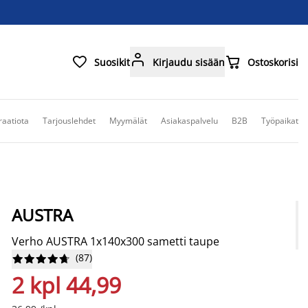



Suosikit
Kirjaudu sisään
Ostoskorisi
raatiota
Tarjouslehdet
Myymälät
Asiakaspalvelu
B2B
Työpaikat
AUSTRA
Verho AUSTRA 1x140x300 sametti taupe
(
87
)










2 kpl 44,99