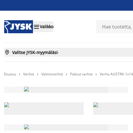

Valikko

Valitse JYSK-myymäläsi

Etusivu
Verhot
Valmisverhot
Paksut verhot
Verho AUSTRA 1x14



