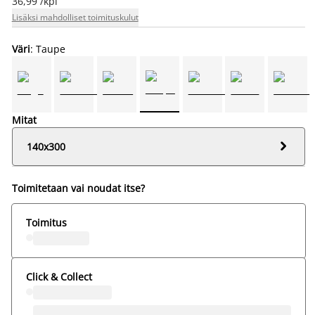
36,99 /kpl
Lisäksi mahdolliset toimituskulut
Väri
: Taupe
Mitat

140x300
Toimitetaan vai noudat itse?
Toimitus
Click & Collect