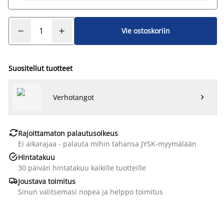
Vie ostoskoriin
Suositellut tuotteet
Verhotangot


Rajoittamaton palautusoikeus
Ei aikarajaa - palauta mihin tahansa JYSK-myymälään

Hintatakuu
30 päivän hintatakuu kaikille tuotteille

Joustava toimitus
Sinun valitsemasi nopea ja helppo toimitus