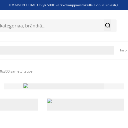
ILMAINEN TOIMITUS yli 500€ verkkokauppaostoksille 12.8.2026 asti

Parempiin uniin - Säästä jopa 60%


Sijauspatjoja - Säästä jopa 60%

Jenkkisänkyjä - Säästä jopa 60%

Inspi
0x300 sametti taupe