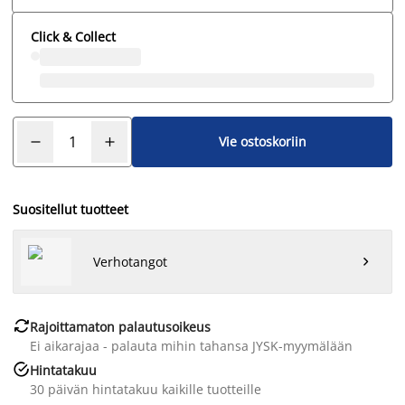
Click & Collect
Vie ostoskoriin
Suositellut tuotteet
Verhotangot


Rajoittamaton palautusoikeus
Ei aikarajaa - palauta mihin tahansa JYSK-myymälään

Hintatakuu
30 päivän hintatakuu kaikille tuotteille