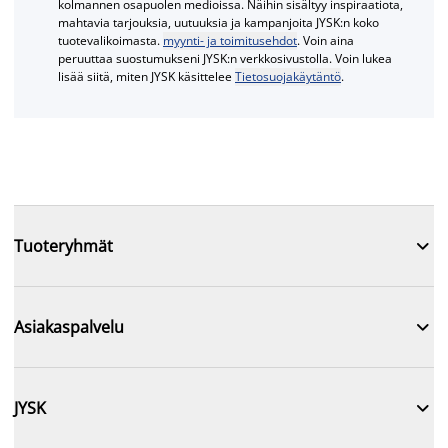
kolmannen osapuolen medioissa. Näihin sisältyy inspiraatiota,
mahtavia tarjouksia, uutuuksia ja kampanjoita JYSK:n koko
tuotevalikoimasta.
myynti- ja toimitusehdot
. Voin aina
peruuttaa suostumukseni JYSK:n verkkosivustolla. Voin lukea
lisää siitä, miten JYSK käsittelee
Tietosuojakäytäntö
.

Tuoteryhmät

Asiakaspalvelu

JYSK