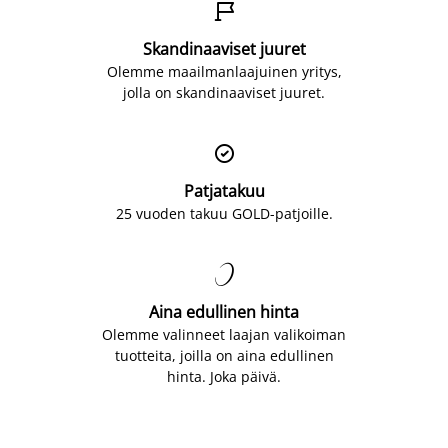

Skandinaaviset juuret
Olemme maailmanlaajuinen yritys,
jolla on skandinaaviset juuret.

Patjatakuu
25 vuoden takuu GOLD-patjoille.

Aina edullinen hinta
Olemme valinneet laajan valikoiman
tuotteita, joilla on aina edullinen
hinta. Joka päivä.