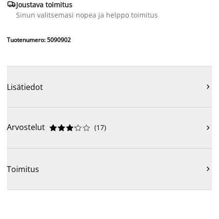

Joustava toimitus
Sinun valitsemasi nopea ja helppo toimitus
Tuotenumero: 5090902
Lisätiedot

Arvostelut
(
17
)











Toimitus
