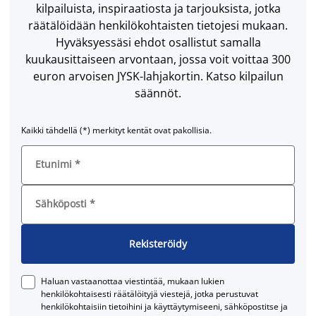
kilpailuista, inspiraatiosta ja tarjouksista, jotka
räätälöidään henkilökohtaisten tietojesi mukaan.
Hyväksyessäsi ehdot osallistut samalla
kuukausittaiseen arvontaan, jossa voit voittaa 300
euron arvoisen JYSK-lahjakortin. Katso kilpailun
säännöt.
Kaikki tähdellä (*) merkityt kentät ovat pakollisia.
Etunimi
*
Sähköposti
*
Rekisteröidy
Haluan vastaanottaa viestintää, mukaan lukien
henkilökohtaisesti räätälöityjä viestejä, jotka perustuvat
henkilökohtaisiin tietoihini ja käyttäytymiseeni, sähköpostitse ja