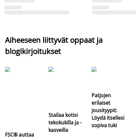
Aiheeseen liittyvät oppaat ja
blogikirjoitukset
Si
uu
va
Patjojen
erilaiset
jousityypit:
Stailaa kotisi
Löydä itsellesi
tekokukilla ja -
sopiva tuki
kasveilla
FSC® auttaa