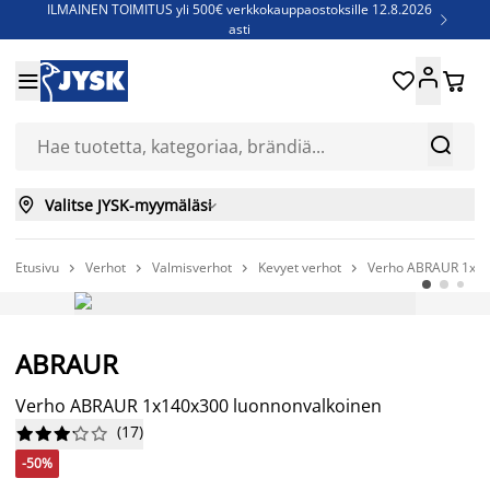
ILMAINEN TOIMITUS yli 500€ verkkokauppaostoksille 12.8.2026

asti
Parempiin uniin - Säästä jopa 60%





Sijauspatjoja - Säästä jopa 60%

Jenkkisänkyjä - Säästä jopa 60%



Valitse JYSK-myymäläsi

Etusivu
Verhot
Valmisverhot
Kevyet verhot
Verho ABRAUR 1x14




-50%
ABRAUR
Huipputarjous
Verho ABRAUR 1x140x300 luonnonvalkoinen
(
17
)










-50%