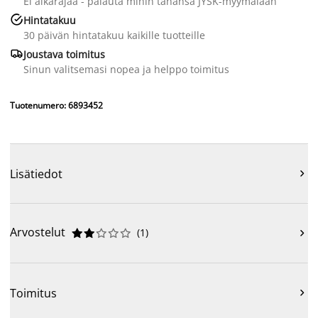
Ei aikarajaa - palauta mihin tahansa JYSK-myymälään

Hintatakuu
30 päivän hintatakuu kaikille tuotteille

Joustava toimitus
Sinun valitsemasi nopea ja helppo toimitus
Tuotenumero: 6893452
Lisätiedot

Arvostelut
(
1
)











Toimitus
