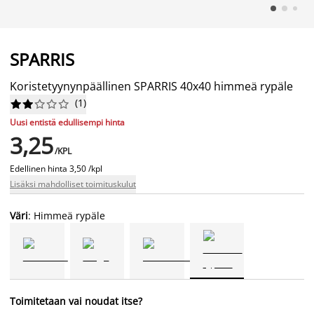
SPARRIS
Koristetyynynpäällinen SPARRIS 40x40 himmeä rypäle
(
1
)










Uusi entistä edullisempi hinta
3,25
/KPL
Edellinen hinta
3,50 /kpl
Lisäksi mahdolliset toimituskulut
Väri
: Himmeä rypäle
Toimitetaan vai noudat itse?