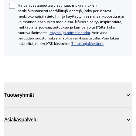
Haluan vastaanottaa viestintää, mukaan lukien
henkilökohtaisesti räätälöityjä viestejä, jotka perustuvat
henkilökohtaisiin tietoihini ja käyttäytymiseeni, sähköpostitse ja
kolmannen osapuolen medioissa. Näihin sisältyy inspiraatiota,
mahtavia tarjouksia, uutuuksia ja kampanjoita JYSK:n koko
tuotevalikoimasta.
myynti- ja toimitusehdot
. Voin aina
peruuttaa suostumukseni JYSK:n verkkosivustolla. Voin lukea
lisää siitä, miten JYSK käsittelee
Tietosuojakäytäntö
.

Tuoteryhmät

Asiakaspalvelu