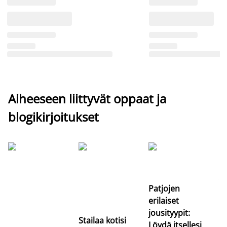
Aiheeseen liittyvät oppaat ja
blogikirjoitukset
Si
uu
va
Patjojen
erilaiset
jousityypit:
Stailaa kotisi
Löydä itsellesi