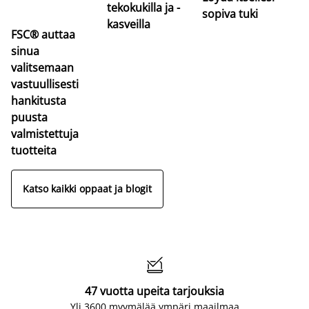
tekokukilla ja -
sopiva tuki
kasveilla
FSC® auttaa
sinua
valitsemaan
vastuullisesti
hankitusta
puusta
valmistettuja
tuotteita
Katso kaikki oppaat ja blogit

47 vuotta upeita tarjouksia
Yli 3600 myymälää ympäri maailmaa