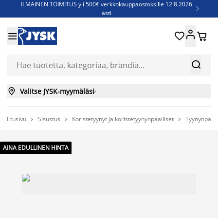
ILMAINEN TOIMITUS yli 500€ verkkokauppaostoksille 12.8.2026

asti
Parempiin uniin - Säästä jopa 60%





Sijauspatjoja - Säästä jopa 60%

Jenkkisänkyjä - Säästä jopa 60%



Valitse JYSK-myymäläsi

Etusivu
Sisustus
Koristetyynyt ja koristetyynynpäälliset
Tyynynpääll



AINA EDULLINEN HINTA