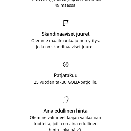
49 maassa.

Skandinaaviset juuret
Olemme maailmanlaajuinen yritys,
jolla on skandinaaviset juuret.

Patjatakuu
25 vuoden takuu GOLD-patjoille.

Aina edullinen hinta
Olemme valinneet laajan valikoiman
tuotteita, joilla on aina edullinen
hinta. Joka päivä.