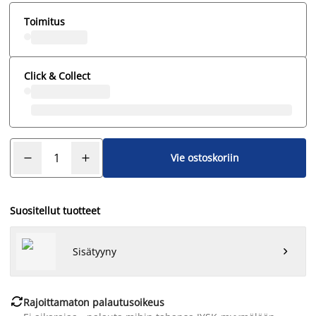
Toimitus
Click & Collect
Vie ostoskoriin
Suositellut tuotteet
Sisätyyny


Rajoittamaton palautusoikeus