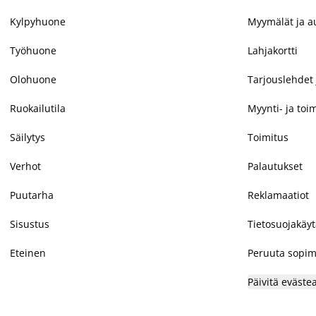
Kylpyhuone
Myymälät ja au
Työhuone
Lahjakortti
Olohuone
Tarjouslehdet 
Ruokailutila
Myynti- ja toi
Säilytys
Toimitus
Verhot
Palautukset
Puutarha
Reklamaatiot
Sisustus
Tietosuojakäy
Eteinen
Peruuta sopim
Päivitä eväste