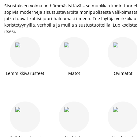
Sisustuksen voima on hämmästyttävä – se muokkaa kodin tunnelma
sopivia moderneja sisustustavaroita monipuolisesta valikoimasta
jotka tuovat kotiisi juuri haluamasi ilmeen. Tee löytöjä verkkoka
koristetyynyillä, verhoilla ja muilla sisustustuotteilla. Luo kodist
itsesi.
Lemmikkivarusteet
Matot
Ovimatot