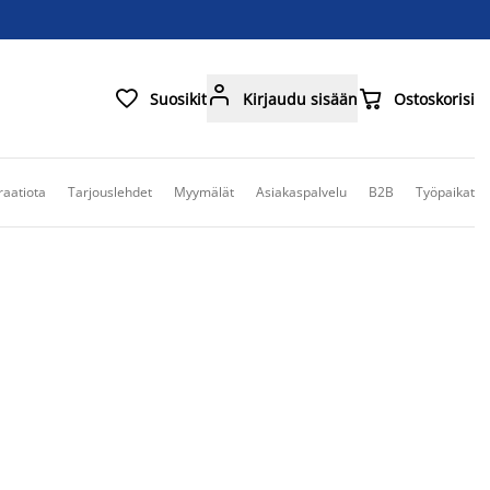



Suosikit
Kirjaudu sisään
Ostoskorisi
raatiota
Tarjouslehdet
Myymälät
Asiakaspalvelu
B2B
Työpaikat