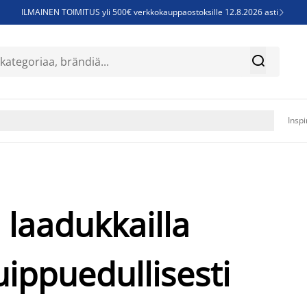
ILMAINEN TOIMITUS yli 500€ verkkokauppaostoksille 12.8.2026 asti

Parempiin uniin - Säästä jopa 60%


Sijauspatjoja - Säästä jopa 60%

Jenkkisänkyjä - Säästä jopa 60%

Inspi
n laadukkailla
uippuedullisesti