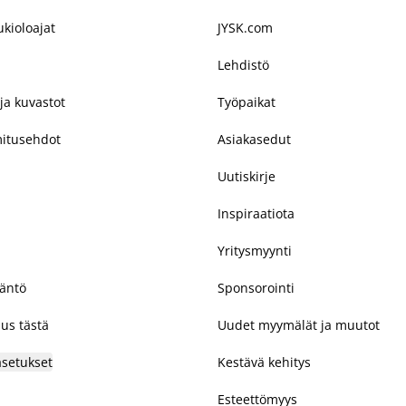
kioloajat
JYSK.com
Lehdistö
ja kuvastot
Työpaikat
mitusehdot
Asiakasedut
Uutiskirje
Inspiraatiota
Yritysmyynti
täntö
Sponsorointi
us tästä
Uudet myymälät ja muutot
asetukset
Kestävä kehitys
Esteettömyys