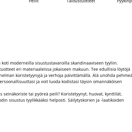
Peilit
Taloustuotteet
Pyykin
 koti moderneilla sisustustavaroilla skandinaaviseen tyyliin.
otteet eri materiaaleissa jokaiseen makuun. Tee edullisia löytöjä
unnelman koristetyynyjä ja verhoja päivittämällä. Älä unohda pehme
rsoonallisuuttasi ja voit luoda kodistasi täysin omannäköisen
seinäkoriste tai pyöreä peili? Koristetyynyt, huovat, kynttilät,
din sisustus tyylikkääksi helposti. Säilytyskorien ja -laatikoiden