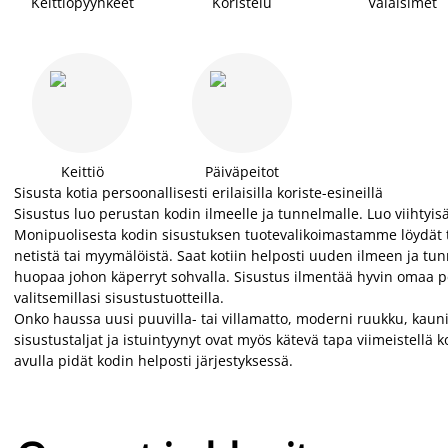
Keittiöpyyhkeet
Koristelu
Valaisimet
Keittiö
Päiväpeitot
Sisusta kotia persoonallisesti erilaisilla koriste-esineillä
Sisustus luo perustan kodin ilmeelle ja tunnelmalle. Luo viihtyisä
Monipuolisesta kodin sisustuksen tuotevalikoimastamme löydät tu
netistä tai myymälöistä. Saat kotiin helposti uuden ilmeen ja t
huopaa johon käperryt sohvalla. Sisustus ilmentää hyvin omaa pe
valitsemillasi sisustustuotteilla.
Onko haussa uusi puuvilla- tai villamatto, moderni ruukku, kaunis 
sisustustaljat ja istuintyynyt ovat myös kätevä tapa viimeistellä ko
avulla pidät kodin helposti järjestyksessä.