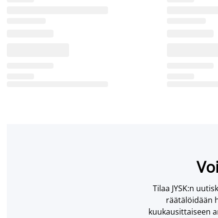
Voi
Tilaa JYSK:n uutisk
räätälöidään h
kuukausittaiseen ar