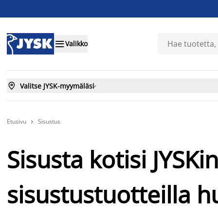

Valikko

Valitse JYSK-myymäläsi

Etusivu
Sisustus

Sisusta kotisi JYSKi
sisustustuotteilla h