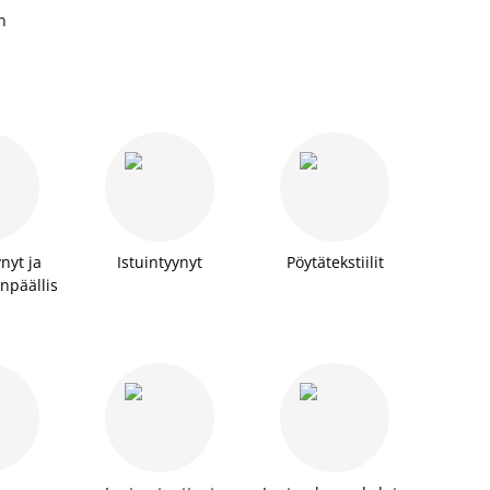
n
,
nyt ja
Istuintyynyt
Pöytätekstiilit
npäällis