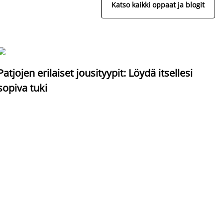
Katso kaikki oppaat ja blogit
S
Patjojen erilaiset jousityypit: Löydä itsellesi
sopiva tuki