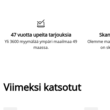

47 vuotta upeita tarjouksia
Skan
Yli 3600 myymälää ympäri maailmaa 49
Olemme maai
maassa.
on sk
Viimeksi katsotut