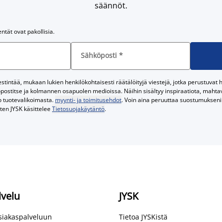
säännöt.
entät ovat pakollisia.
Sähköposti
*
tintää, mukaan lukien henkilökohtaisesti räätälöityjä viestejä, jotka perustuvat he
postitse ja kolmannen osapuolen medioissa. Näihin sisältyy inspiraatiota, mahtavi
o tuotevalikoimasta.
myynti- ja toimitusehdot
. Voin aina peruuttaa suostumukseni 
iten JYSK käsittelee
Tietosuojakäytäntö
.
lvelu
JYSK
asiakaspalveluun
Tietoa JYSKistä