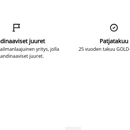


dinaaviset juuret
Patjatakuu
lmanlaajuinen yritys, jolla
25 vuoden takuu GOLD-p
andinaaviset juuret.