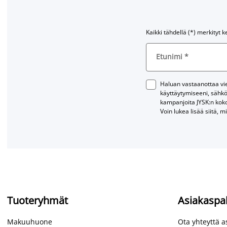
Kaikki tähdellä (*) merkityt k
Etunimi
*
Haluan vastaanottaa vies
käyttäytymiseeni, sähkö
kampanjoita JYSK:n kok
Voin lukea lisää siitä, m
Tuoteryhmät
Asiakaspa
Makuuhuone
Ota yhteyttä 