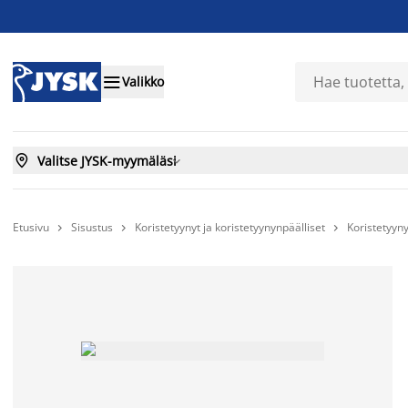

Valikko

Valitse JYSK-myymäläsi

Etusivu
Sisustus
Koristetyynyt ja koristetyynynpäälliset
Koristetyyny


