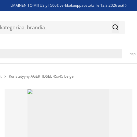
ILMAINEN TOIMITUS yli 500€ verkkokauppaostoksille 12.8.2026 asti

Parempiin uniin - Säästä jopa 60%


Sijauspatjoja - Säästä jopa 60%

Jenkkisänkyjä - Säästä jopa 60%

Inspi
t
Koristetyyny AGERTIDSEL 45x45 beige
