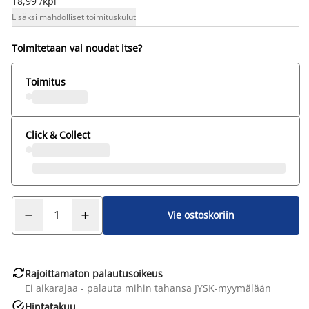
18,99 /kpl
Lisäksi mahdolliset toimituskulut
Toimitetaan vai noudat itse?
Toimitus
Click & Collect
Vie ostoskoriin

Rajoittamaton palautusoikeus
Ei aikarajaa - palauta mihin tahansa JYSK-myymälään

Hintatakuu