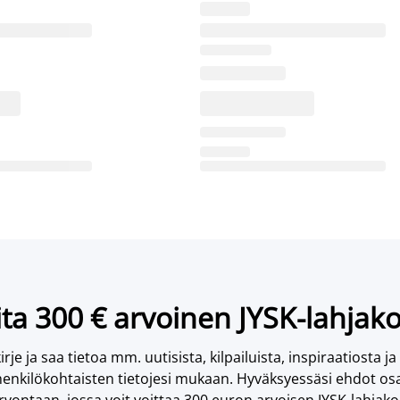
ta 300 € arvoinen JYSK-lahjako
irje ja saa tietoa mm. uutisista, kilpailuista, inspiraatiosta ja
enkilökohtaisten tietojesi mukaan. Hyväksyessäsi ehdot osa
vontaan, jossa voit voittaa 300 euron arvoisen JYSK-lahjakor