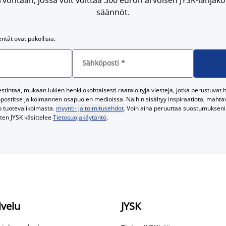
säännöt.
entät ovat pakollisia.
Sähköposti
*
tintää, mukaan lukien henkilökohtaisesti räätälöityjä viestejä, jotka perustuvat he
postitse ja kolmannen osapuolen medioissa. Näihin sisältyy inspiraatiota, mahtavi
o tuotevalikoimasta.
myynti- ja toimitusehdot
. Voin aina peruuttaa suostumukseni 
iten JYSK käsittelee
Tietosuojakäytäntö
.
lvelu
JYSK