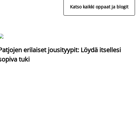
Katso kaikki oppaat ja blogit
S
Patjojen erilaiset jousityypit: Löydä itsellesi
sopiva tuki