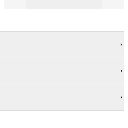


