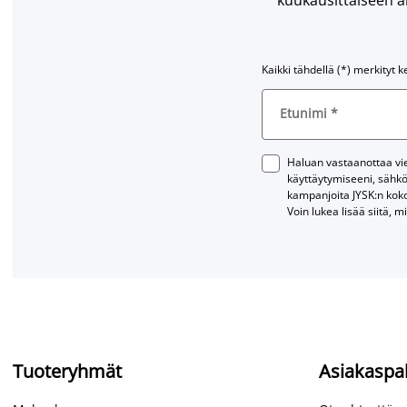
Kaikki tähdellä (*) merkityt k
Etunimi
*
Haluan vastaanottaa vies
käyttäytymiseeni, sähkö
kampanjoita JYSK:n kok
Voin lukea lisää siitä, m
Tuoteryhmät
Asiakaspa