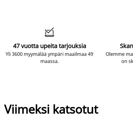

47 vuotta upeita tarjouksia
Skan
Yli 3600 myymälää ympäri maailmaa 49
Olemme maai
maassa.
on sk
Viimeksi katsotut