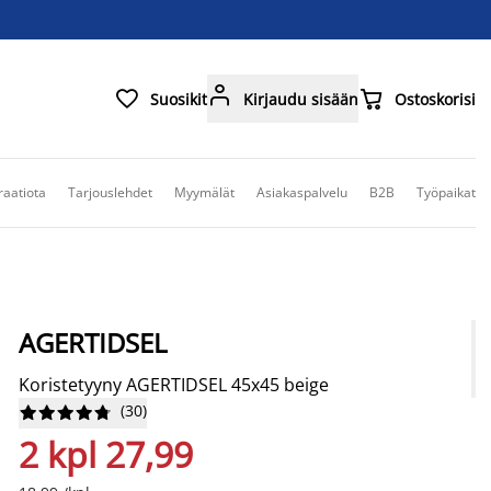



Suosikit
Kirjaudu sisään
Ostoskorisi
raatiota
Tarjouslehdet
Myymälät
Asiakaspalvelu
B2B
Työpaikat
AGERTIDSEL
Koristetyyny AGERTIDSEL 45x45 beige
(
30
)










2 kpl 27,99