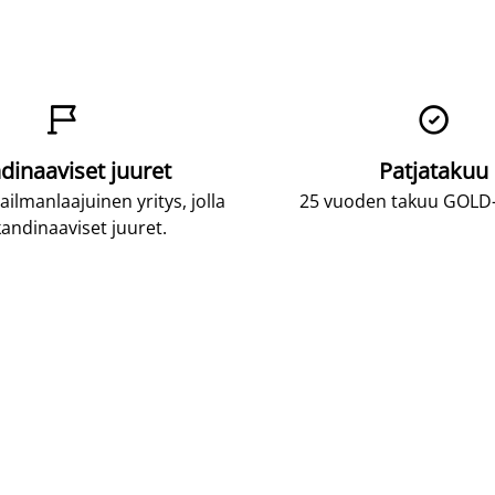


dinaaviset juuret
Patjatakuu
lmanlaajuinen yritys, jolla
25 vuoden takuu GOLD-p
andinaaviset juuret.