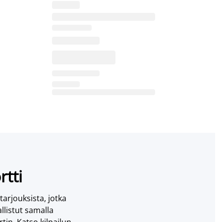
rtti
 tarjouksista, jotka
llistut samalla
tin. Katso kilpailun