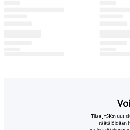
Voi
Tilaa JYSK:n uutisk
räätälöidään h
kuukausittaiseen ar