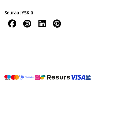
Seuraa JYSKiä



