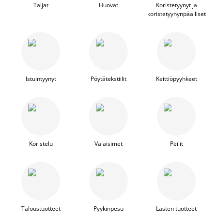
Taljat
Huovat
Koristetyynyt ja
koristetyynynpäälliset
Istuintyynyt
Pöytätekstiilit
Keittiöpyyhkeet
Koristelu
Valaisimet
Peilit
Taloustuotteet
Pyykinpesu
Lasten tuotteet