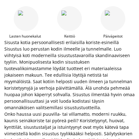
Lasten huonekalut
Keittiö
Päiväpeitot
Sisusta kotia persoonallisesti erilaisilla koriste-esineillä
Sisustus luo perustan kodin ilmeelle ja tunnelmalle. Luo
viihtyisä koti moderneilla sisustustavaroilla skandinaaviseen
tyyliin. Monipuolisesta kodin sisustuksen
tuotevalikoimastamme löydät tuotteet eri materiaaleissa
jokaiseen makuun. Tee edullisia löytöjä netistä tai
myymälöistä. Saat kotiin helposti uuden ilmeen ja tunnelman
koristetyynyjä ja verhoja päivittämällä. Älä unohda pehmeää
huopaa johon käperryt sohvalla. Sisustus ilmentää hyvin omaa
persoonallisuuttasi ja voit luoda kodistasi täysin
omannäköisen valitsemillasi sisustustuotteilla.
Onko haussa uusi puuvilla- tai villamatto, moderni ruukku,
kaunis seinäkoriste tai pyöreä peili? Koristetyynyt, huovat,
kynttilät, sisustustaljat ja istuintyynyt ovat myös kätevä tapa
viimeistellä kodin sisustus tyylikkääksi helposti. Säilytyskorien