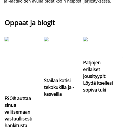
ja -laatikoiden avulla pidät kodin helposti järjestyksessä.
Oppaat ja blogit
Si
uu
va
Patjojen
erilaiset
jousityypit:
Stailaa kotisi
Löydä itsellesi
tekokukilla ja -
sopiva tuki
kasveilla
FSC® auttaa
sinua
valitsemaan
vastuullisesti
hankitusta