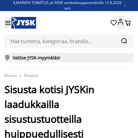
ILMAINEN TOIMITUS yli 500€ verkkokauppaostoksille 12.8.2026

asti
Parempiin uniin - Säästä jopa 60%





Sijauspatjoja - Säästä jopa 60%

Jenkkisänkyjä - Säästä jopa 60%



Valitse JYSK-myymäläsi

Etusivu
Sisustus

Sisusta kotisi JYSKin
laadukkailla
sisustustuotteilla
huippuedullisesti