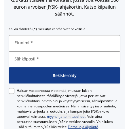
kuukausittaiseen arvontaan, jossa voit voittaa 300
euron arvoisen JYSK-lahjakortin. Katso kilpailun
säännöt.
Kaikki tähdellä (*) merkityt kentät ovat pakollisia.
Etunimi
*
Sähköposti
*
Rekisteröidy
Haluan vastaanottaa viestintää, mukaan lukien
henkilökohtaisesti räätälöityjä viestejä, jotka perustuvat
henkilökohtaisiin tietoihini ja käyttäytymiseeni, sähköpostitse ja
kolmannen osapuolen medioissa. Näihin sisältyy inspiraatiota,
mahtavia tarjouksia, uutuuksia ja kampanjoita JYSK:n koko
tuotevalikoimasta.
myynti- ja toimitusehdot
. Voin aina
peruuttaa suostumukseni JYSK:n verkkosivustolla. Voin lukea
lisää siitä, miten JYSK käsittelee
Tietosuojakäytäntö
.