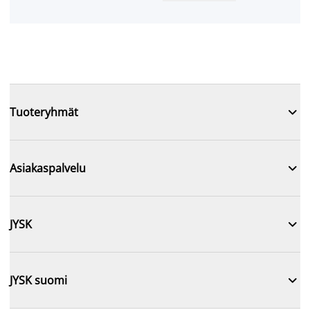

Tuoteryhmät

Asiakaspalvelu

JYSK

JYSK suomi