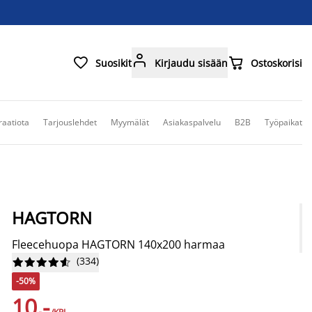



Suosikit
Kirjaudu sisään
Ostoskorisi
raatiota
Tarjouslehdet
Myymälät
Asiakaspalvelu
B2B
Työpaikat
HAGTORN
Fleecehuopa HAGTORN 140x200 harmaa
(
334
)










-50%
10,-