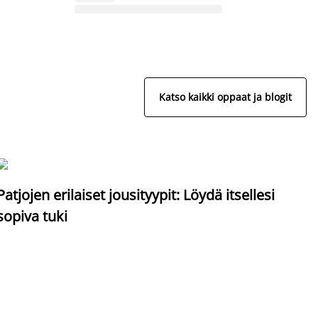
Katso kaikki oppaat ja blogit
S
Patjojen erilaiset jousityypit: Löydä itsellesi
sopiva tuki