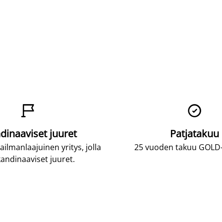


dinaaviset juuret
Patjatakuu
lmanlaajuinen yritys, jolla
25 vuoden takuu GOLD-p
andinaaviset juuret.