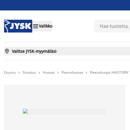

Valikko

Valitse JYSK-myymäläsi

Etusivu
Sisustus
Huovat
Fleecehuovat
Fleecehuopa HAGTORN 



