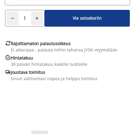
Vie ostoskoriin

Rajoittamaton palautusoikeus
Ei aikarajaa - palauta mihin tahansa JYSK-myymälään

Hintatakuu
30 päivän hintatakuu kaikille tuotteille

Joustava toimitus
Sinun valitsemasi nopea ja helppo toimitus