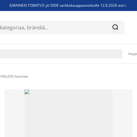
ILMAINEN TOIMITUS yli 500€ verkkokauppaostoksille 12.8.2026 asti

Parempiin uniin - Säästä jopa 60%


Sijauspatjoja - Säästä jopa 60%

Jenkkisänkyjä - Säästä jopa 60%

Inspi
140x200 harmaa