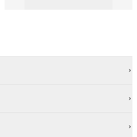


