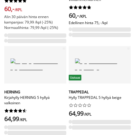










60,-










/KPL
60,-
/KPL
Alin 30 päivän hinta ennen
kampanjaa: 79,99 /kpl (-25%)
Edellinen hinta
75,- /kpl
Normaalihinta: 79,99 /kpl (-25%)
Uutuus
HERNING
TRAPPEDAL
Kirjahylly HERNING 5 hyllyä
Hylly TRAPPEDAL 5 hyllyä beige
valkoinen




















64,99
/KPL
64,99
/KPL