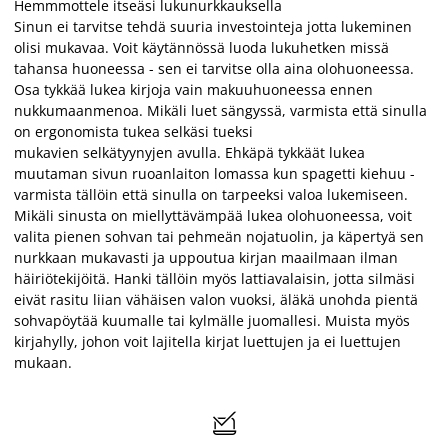
Hemmmottele itseäsi lukunurkkauksella
Sinun ei tarvitse tehdä suuria investointeja jotta lukeminen
olisi mukavaa. Voit käytännössä luoda lukuhetken missä
tahansa huoneessa - sen ei tarvitse olla aina olohuoneessa.
Osa tykkää lukea kirjoja vain makuuhuoneessa ennen
nukkumaanmenoa. Mikäli luet sängyssä, varmista että sinulla
on ergonomista tukea selkäsi tueksi
mukavien selkätyynyjen avulla. Ehkäpä tykkäät lukea
muutaman sivun ruoanlaiton lomassa kun spagetti kiehuu -
varmista tällöin että sinulla on tarpeeksi valoa lukemiseen.
Mikäli sinusta on miellyttävämpää lukea olohuoneessa, voit
valita pienen sohvan tai pehmeän nojatuolin, ja käpertyä sen
nurkkaan mukavasti ja uppoutua kirjan maailmaan ilman
häiriötekijöitä. Hanki tällöin myös lattiavalaisin, jotta silmäsi
eivät rasitu liian vähäisen valon vuoksi, äläkä unohda pientä
sohvapöytää kuumalle tai kylmälle juomallesi. Muista myös
kirjahylly, johon voit lajitella kirjat luettujen ja ei luettujen
mukaan.
