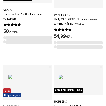
SKALS
Hyllymoduuli SKALS kirjahylly
VANDBORG
valkoinen
Hylly VANDBORG 3 hyllyä vaalea
tammenvärinen/musta




















50,-
/KPL
54,99
/KPL
AINA EDULLINEN HINTA
-31%
Huipputarjous
HORSENS
Kirjahylly HORSENS 5 hyllyä