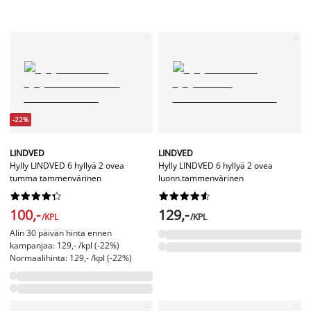
-22%
LINDVED
LINDVED
Hylly LINDVED 6 hyllyä 2 ovea
Hylly LINDVED 6 hyllyä 2 ovea
tumma tammenvärinen
luonn.tammenvärinen




















100,-
129,-
/KPL
/KPL
Alin 30 päivän hinta ennen
kampanjaa: 129,- /kpl (-22%)
Normaalihinta: 129,- /kpl (-22%)