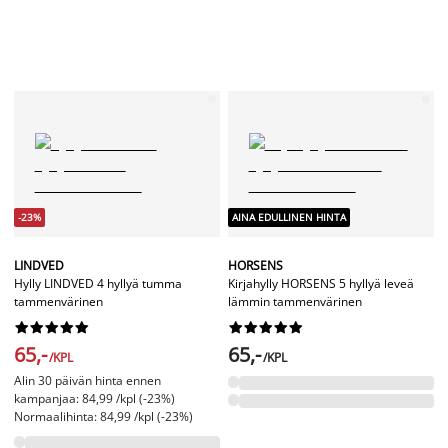
-23%
AINA EDULLINEN HINTA
LINDVED
HORSENS
Hylly LINDVED 4 hyllyä tumma
Kirjahylly HORSENS 5 hyllyä leveä
tammenvärinen
lämmin tammenvärinen




















65,-
65,-
/KPL
/KPL
Alin 30 päivän hinta ennen
kampanjaa: 84,99 /kpl (-23%)
Normaalihinta: 84,99 /kpl (-23%)