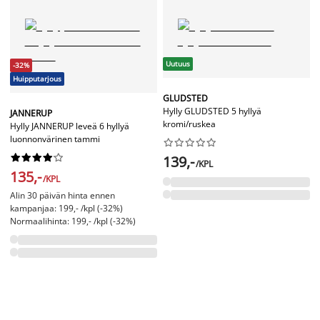
Uutuus
-32%
Huipputarjous
GLUDSTED
Hylly GLUDSTED 5 hyllyä
JANNERUP
kromi/ruskea
Hylly JANNERUP leveä 6 hyllyä
luonnonvärinen tammi




















139,-
/KPL
135,-
/KPL
Alin 30 päivän hinta ennen
kampanjaa: 199,- /kpl (-32%)
Normaalihinta: 199,- /kpl (-32%)