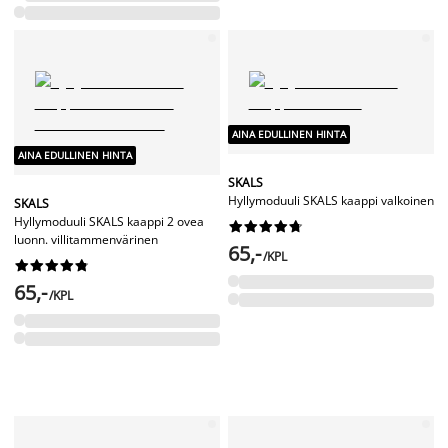
AINA EDULLINEN HINTA
AINA EDULLINEN HINTA
SKALS
Hyllymoduuli SKALS kaappi valkoinen
SKALS
Hyllymoduuli SKALS kaappi 2 ovea










luonn. villitammenvärinen
65,-
/KPL










65,-
/KPL