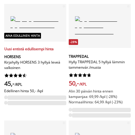
AINA EDULLINEN HINTA
-28%
Uusi entistä edullisempi hinta
TRAPPEDAL
HORSENS
Hylly TRAPPEDAL 5 hyllyä lämmin
Kirjahylly HORSENS 3 hyllyä leveä
tammenvär./musta
valkoinen




















50,-
45,-
/KPL
/KPL
Edellinen hinta
50,- /kpl
Alin 30 päivän hinta ennen
kampanjaa: 69,99 /kpl (-28%)
Normaalihinta: 64,99 /kpl (-23%)