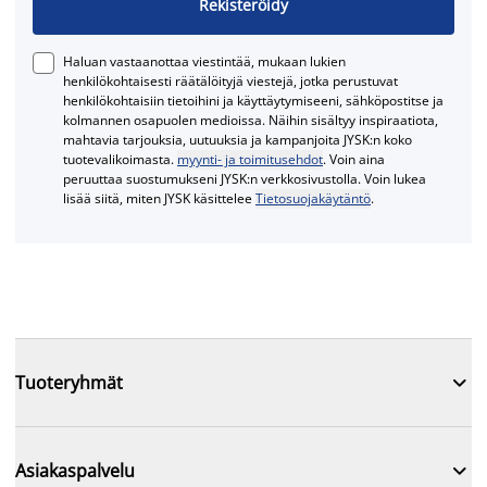
Rekisteröidy
Haluan vastaanottaa viestintää, mukaan lukien
henkilökohtaisesti räätälöityjä viestejä, jotka perustuvat
henkilökohtaisiin tietoihini ja käyttäytymiseeni, sähköpostitse ja
kolmannen osapuolen medioissa. Näihin sisältyy inspiraatiota,
mahtavia tarjouksia, uutuuksia ja kampanjoita JYSK:n koko
tuotevalikoimasta.
myynti- ja toimitusehdot
. Voin aina
peruuttaa suostumukseni JYSK:n verkkosivustolla. Voin lukea
lisää siitä, miten JYSK käsittelee
Tietosuojakäytäntö
.

Tuoteryhmät

Asiakaspalvelu