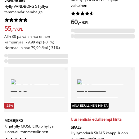
VANDBORG
valkoinen
Hylly VANDBORG 5 hyllyä
tammenvärinen/beige




















60,-
/KPL
55,-
/KPL
Alin 30 päivän hinta ennen
kampanjaa: 79,99 /kpl (-31%)
Normaalihinta: 79,99 /kpl (-31%)
-25%
AINA EDULLINEN HINTA
Uusi entistä edullisempi hinta
MOSBJERG
Kirjahylly MOSBJERG 6 hyllyä
SKALS
luonn.villitammenvärinen
Hyllymoduuli SKALS kaappi luonn.
villitammenvärinen