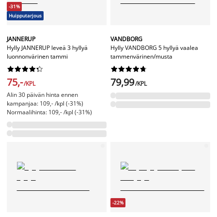
-31%
Huipputarjous
JANNERUP
VANDBORG
Hylly JANNERUP leveä 3 hyllyä
Hylly VANDBORG 5 hyllyä vaalea
luonnonvärinen tammi
tammenvärinen/musta




















75,-
79,99
/KPL
/KPL
Alin 30 päivän hinta ennen
kampanjaa: 109,- /kpl (-31%)
Normaalihinta: 109,- /kpl (-31%)
-22%