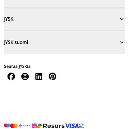

JYSK

JYSK suomi
Seuraa JYSKiä



