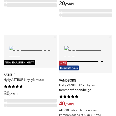
20,-
/KPL
AINA EDULLINEN HINTA
-27%
Huipputarjous
ASTRUP
Hylly ASTRUP 6 hyllyä musta
VANDBORG
Hylly VANDBORG 3 hyllyä










tammenvärinen/beige
30,-
/KPL










40,-
/KPL
Alin 30 päivän hinta ennen
kampanjaa: 54,99 /kpl (-27%)