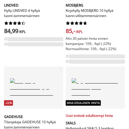
LINDVED
MOSBJERG
Hylly LINDVED 4 hyllyä
Kirjahylly MOSBJERG 10 hyllyä
luonn.tammenvärinen
luonn.villitammenvärinen




















84,99
85,-
/KPL
/KPL
Alin 30 päivän hinta ennen
kampanjaa: 109,- /kpl (-22%)
Normaalihinta: 109,- /kpl (-22%)
-22%
AINA EDULLINEN HINTA
Uusi entistä edullisempi hinta
GADEHUSE
Tilanjakaja GADEHUSE 10 hyllyä
SKALS
luonn.tammenvärinen
Hyllymoduuli SKALS 3 laatikon