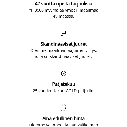
47 vuotta upeita tarjouksia
Yli 3600 myymälää ympäri maailmaa
49 maassa.

Skandinaaviset juuret
Olemme maailmanlaajuinen yritys,
jolla on skandinaaviset juuret.

Patjatakuu
25 vuoden takuu GOLD-patjoille.

Aina edullinen hinta
Olemme valinneet laajan valikoiman