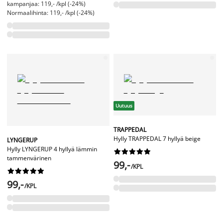
kampanjaa: 119,- /kpl (-24%)
Normaalihinta: 119,- /kpl (-24%)
Uutuus
TRAPPEDAL
Hylly TRAPPEDAL 7 hyllyä beige
LYNGERUP
Hylly LYNGERUP 4 hyllyä lämmin










tammenvärinen
99,-
/KPL










99,-
/KPL