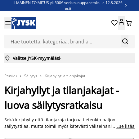
ILMAINEN TOIMITUS yli 500€ verkkokauppaostoksille 12.8.2026

asti
Parempiin uniin - Säästä jopa 60%





Sijauspatjoja - Säästä jopa 60%

Jenkkisänkyjä - Säästä jopa 60%



Valitse JYSK-myymäläsi

Etusivu
Säilytys
Kirjahyllyt ja tilanjakajat


Kirjahyllyt ja tilanjakajat -
luova säilytysratkaisu
Sekä kirjahylly että tilanjakaja tarjoaa tietenkin paljon
säilytystilaa, mutta toimii myös kätevästi väliseinänä jakamaan
...
Lue lisää
tilan eri osiin sermin tavoin. Esimerkiksi yksiössä tilanjakaja