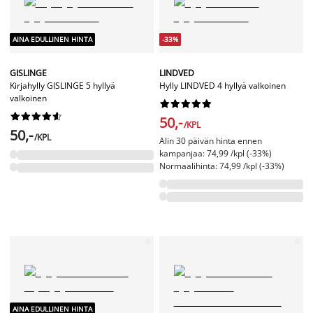
AINA EDULLINEN HINTA
-33%
GISLINGE
LINDVED
Kirjahylly GISLINGE 5 hyllyä
Hylly LINDVED 4 hyllyä valkoinen
valkoinen




















50,-
/KPL
50,-
/KPL
Alin 30 päivän hinta ennen
kampanjaa: 74,99 /kpl (-33%)
Normaalihinta: 74,99 /kpl (-33%)
AINA EDULLINEN HINTA