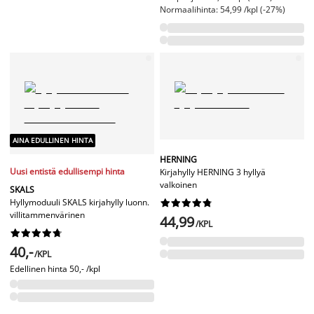
Normaalihinta: 54,99 /kpl (-27%)
AINA EDULLINEN HINTA
HERNING
Uusi entistä edullisempi hinta
Kirjahylly HERNING 3 hyllyä
valkoinen
SKALS
Hyllymoduuli SKALS kirjahylly luonn.










villitammenvärinen
44,99
/KPL










40,-
/KPL
Edellinen hinta
50,- /kpl