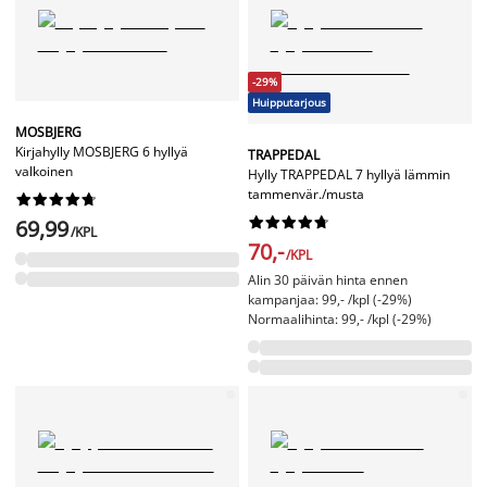
-29%
Huipputarjous
MOSBJERG
Kirjahylly MOSBJERG 6 hyllyä
TRAPPEDAL
valkoinen
Hylly TRAPPEDAL 7 hyllyä lämmin
tammenvär./musta




















69,99
/KPL
70,-
/KPL
Alin 30 päivän hinta ennen
kampanjaa: 99,- /kpl (-29%)
Normaalihinta: 99,- /kpl (-29%)