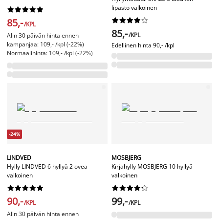
lipasto valkoinen










85,-










/KPL
85,-
/KPL
Alin 30 päivän hinta ennen
kampanjaa: 109,- /kpl (-22%)
Edellinen hinta
90,- /kpl
Normaalihinta: 109,- /kpl (-22%)
-24%
LINDVED
MOSBJERG
Hylly LINDVED 6 hyllyä 2 ovea
Kirjahylly MOSBJERG 10 hyllyä
valkoinen
valkoinen




















90,-
99,-
/KPL
/KPL
Alin 30 päivän hinta ennen