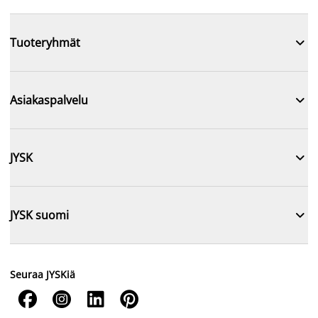

Tuoteryhmät

Asiakaspalvelu

JYSK

JYSK suomi
Seuraa JYSKiä



