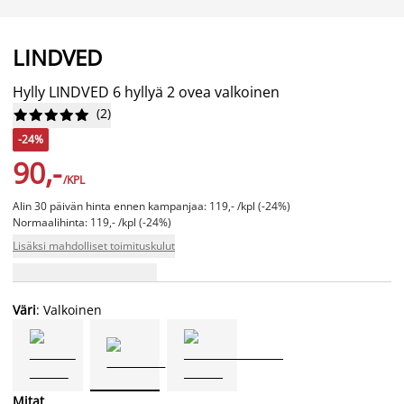
LINDVED
Hylly LINDVED 6 hyllyä 2 ovea valkoinen
(
2
)










-24%
90,-
/KPL
Alin 30 päivän hinta ennen kampanjaa: 119,- /kpl (-24%)
Normaalihinta: 119,- /kpl (-24%)
Lisäksi mahdolliset toimituskulut
Väri
: Valkoinen
Mitat