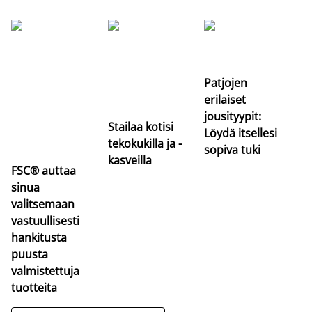
Si
uu
va
Patjojen
erilaiset
jousityypit:
Stailaa kotisi
Löydä itsellesi
tekokukilla ja -
sopiva tuki
kasveilla
FSC® auttaa
sinua
valitsemaan
vastuullisesti
hankitusta
puusta
valmistettuja
tuotteita