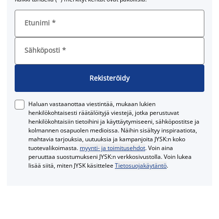
Etunimi
*
Sähköposti
*
Rekisteröidy
Haluan vastaanottaa viestintää, mukaan lukien
henkilökohtaisesti räätälöityjä viestejä, jotka perustuvat
henkilökohtaisiin tietoihini ja käyttäytymiseeni, sähköpostitse ja
kolmannen osapuolen medioissa. Näihin sisältyy inspiraatiota,
mahtavia tarjouksia, uutuuksia ja kampanjoita JYSK:n koko
tuotevalikoimasta.
myynti- ja toimitusehdot
. Voin aina
peruuttaa suostumukseni JYSK:n verkkosivustolla. Voin lukea
lisää siitä, miten JYSK käsittelee
Tietosuojakäytäntö
.