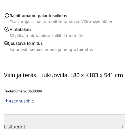

Rajoittamaton palautusoikeus
Ei aikarajaa - palauta mihin tahansa JYSK-myymälään

Hintatakuu
30 päivän hintatakuu kaikille tuotteille

Joustava toimitus
Sinun valitsemasi nopea ja helppo toimitus
Viilu ja teräs. Liukuovilla. L80 x K183 x S41 cm
Tuotenumero: 3630084
Asennusohje

Lisätiedot
