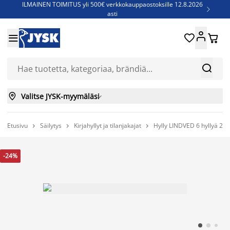
ILMAINEN TOIMITUS yli 500€ verkkokauppaostoksille 12.8.2026

asti
Parempiin uniin - Säästä jopa 60%





Sijauspatjoja - Säästä jopa 60%

Jenkkisänkyjä - Säästä jopa 60%



Valitse JYSK-myymäläsi

Etusivu
Säilytys
Kirjahyllyt ja tilanjakajat
Hylly LINDVED 6 hyllyä 2 o



-24%