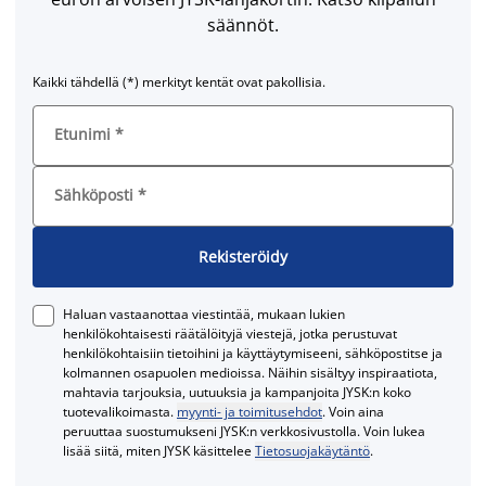
säännöt.
Kaikki tähdellä (*) merkityt kentät ovat pakollisia.
Etunimi
*
Sähköposti
*
Rekisteröidy
Haluan vastaanottaa viestintää, mukaan lukien
henkilökohtaisesti räätälöityjä viestejä, jotka perustuvat
henkilökohtaisiin tietoihini ja käyttäytymiseeni, sähköpostitse ja
kolmannen osapuolen medioissa. Näihin sisältyy inspiraatiota,
mahtavia tarjouksia, uutuuksia ja kampanjoita JYSK:n koko
tuotevalikoimasta.
myynti- ja toimitusehdot
. Voin aina
peruuttaa suostumukseni JYSK:n verkkosivustolla. Voin lukea
lisää siitä, miten JYSK käsittelee
Tietosuojakäytäntö
.