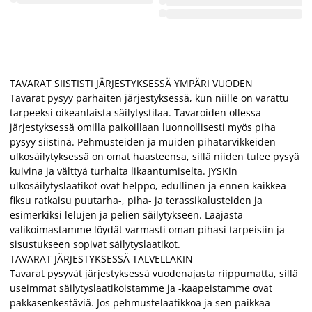
TAVARAT SIISTISTI JÄRJESTYKSESSÄ YMPÄRI VUODEN
Tavarat pysyy parhaiten järjestyksessä, kun niille on varattu
tarpeeksi oikeanlaista säilytystilaa. Tavaroiden ollessa
järjestyksessä omilla paikoillaan luonnollisesti myös piha
pysyy siistinä. Pehmusteiden ja muiden pihatarvikkeiden
ulkosäilytyksessä on omat haasteensa, sillä niiden tulee pysyä
kuivina ja välttyä turhalta likaantumiselta. JYSKin
ulkosäilytyslaatikot ovat helppo, edullinen ja ennen kaikkea
fiksu ratkaisu puutarha-, piha- ja terassikalusteiden ja
esimerkiksi lelujen ja pelien säilytykseen. Laajasta
valikoimastamme löydät varmasti oman pihasi tarpeisiin ja
sisustukseen sopivat säilytyslaatikot.
TAVARAT JÄRJESTYKSESSÄ TALVELLAKIN
Tavarat pysyvät järjestyksessä vuodenajasta riippumatta, sillä
useimmat säilytyslaatikoistamme ja -kaapeistamme ovat
pakkasenkestäviä. Jos pehmustelaatikkoa ja sen paikkaa