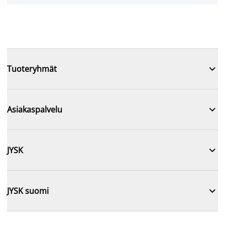

Tuoteryhmät

Asiakaspalvelu

JYSK

JYSK suomi