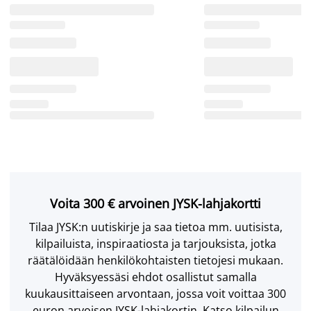
Voita 300 € arvoinen JYSK-lahjakortti
Tilaa JYSK:n uutiskirje ja saa tietoa mm. uutisista,
kilpailuista, inspiraatiosta ja tarjouksista, jotka
räätälöidään henkilökohtaisten tietojesi mukaan.
Hyväksyessäsi ehdot osallistut samalla
kuukausittaiseen arvontaan, jossa voit voittaa 300
euron arvoisen JYSK-lahjakortin. Katso kilpailun