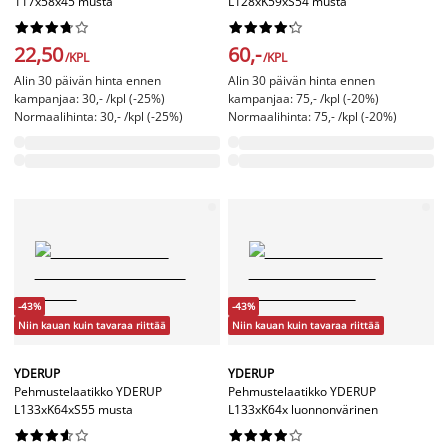
117x58x45 musta
L128xK59xS54 musta




















22,50
60,-
/KPL
/KPL
Alin 30 päivän hinta ennen
Alin 30 päivän hinta ennen
kampanjaa: 30,- /kpl (-25%)
kampanjaa: 75,- /kpl (-20%)
Normaalihinta: 30,- /kpl (-25%)
Normaalihinta: 75,- /kpl (-20%)
-43%
-43%
Niin kauan kuin tavaraa riittää
Niin kauan kuin tavaraa riittää
YDERUP
YDERUP
Pehmustelaatikko YDERUP
Pehmustelaatikko YDERUP
L133xK64xS55 musta
L133xK64x luonnonvärinen



















