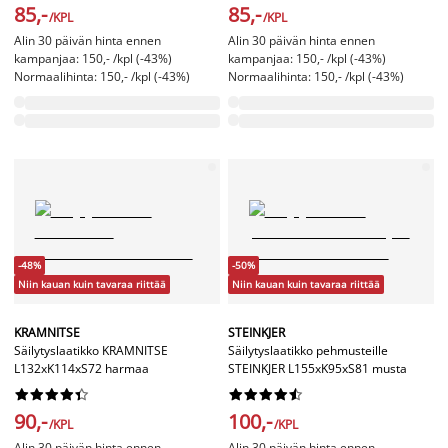
85,-
85,-
/KPL
/KPL
Alin 30 päivän hinta ennen
Alin 30 päivän hinta ennen
kampanjaa: 150,- /kpl (-43%)
kampanjaa: 150,- /kpl (-43%)
Normaalihinta: 150,- /kpl (-43%)
Normaalihinta: 150,- /kpl (-43%)
-48%
-50%
Niin kauan kuin tavaraa riittää
Niin kauan kuin tavaraa riittää
KRAMNITSE
STEINKJER
Säilytyslaatikko KRAMNITSE
Säilytyslaatikko pehmusteille
L132xK114xS72 harmaa
STEINKJER L155xK95xS81 musta




















90,-
100,-
/KPL
/KPL
Alin 30 päivän hinta ennen
Alin 30 päivän hinta ennen