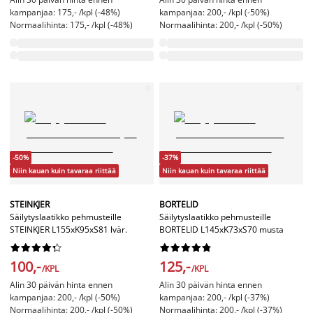
kampanjaa: 175,- /kpl (-48%)
kampanjaa: 200,- /kpl (-50%)
Normaalihinta: 175,- /kpl (-48%)
Normaalihinta: 200,- /kpl (-50%)
-50%
-37%
Niin kauan kuin tavaraa riittää
Niin kauan kuin tavaraa riittää
STEINKJER
BORTELID
Säilytyslaatikko pehmusteille
Säilytyslaatikko pehmusteille
STEINKJER L155xK95xS81 lvär.
BORTELID L145xK73xS70 musta




















100,-
125,-
/KPL
/KPL
Alin 30 päivän hinta ennen
Alin 30 päivän hinta ennen
kampanjaa: 200,- /kpl (-50%)
kampanjaa: 200,- /kpl (-37%)
Normaalihinta: 200,- /kpl (-50%)
Normaalihinta: 200,- /kpl (-37%)