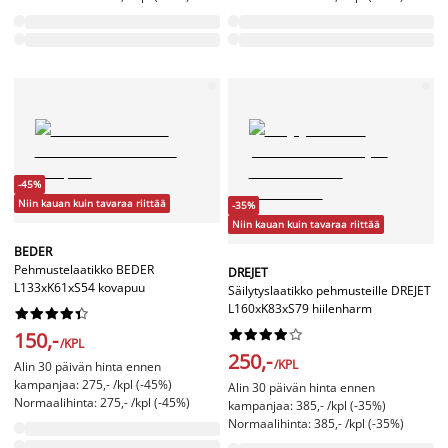
-45%
Niin kauan kuin tavaraa riittää
-35%
Niin kauan kuin tavaraa riittää
BEDER
Pehmustelaatikko BEDER
DREJET
L133xK61xS54 kovapuu
Säilytyslaatikko pehmusteille DREJET
L160xK83xS79 hiilenharm




















150,-
/KPL
250,-
/KPL
Alin 30 päivän hinta ennen
kampanjaa: 275,- /kpl (-45%)
Alin 30 päivän hinta ennen
Normaalihinta: 275,- /kpl (-45%)
kampanjaa: 385,- /kpl (-35%)
Normaalihinta: 385,- /kpl (-35%)