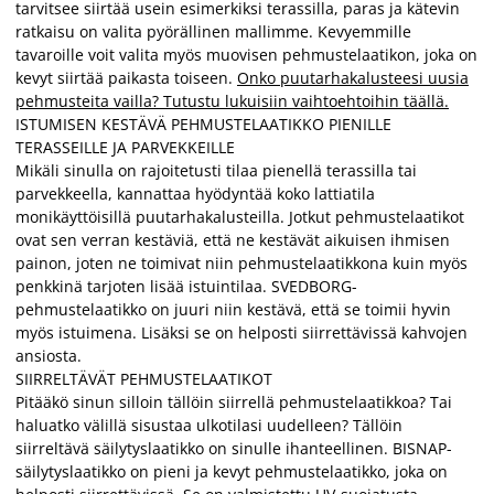
tarvitsee siirtää usein esimerkiksi terassilla, paras ja kätevin
ratkaisu on valita pyörällinen mallimme. Kevyemmille
tavaroille voit valita myös muovisen pehmustelaatikon, joka on
kevyt siirtää paikasta toiseen.
Onko puutarhakalusteesi uusia
pehmusteita vailla? Tutustu lukuisiin vaihtoehtoihin täällä.
ISTUMISEN KESTÄVÄ PEHMUSTELAATIKKO PIENILLE
TERASSEILLE JA PARVEKKEILLE
Mikäli sinulla on rajoitetusti tilaa pienellä terassilla tai
parvekkeella, kannattaa hyödyntää koko lattiatila
monikäyttöisillä puutarhakalusteilla. Jotkut pehmustelaatikot
ovat sen verran kestäviä, että ne kestävät aikuisen ihmisen
painon, joten ne toimivat niin pehmustelaatikkona kuin myös
penkkinä tarjoten lisää istuintilaa. SVEDBORG-
pehmustelaatikko on juuri niin kestävä, että se toimii hyvin
myös istuimena. Lisäksi se on helposti siirrettävissä kahvojen
ansiosta.
SIIRRELTÄVÄT PEHMUSTELAATIKOT
Pitääkö sinun silloin tällöin siirrellä pehmustelaatikkoa? Tai
haluatko välillä sisustaa ulkotilasi uudelleen? Tällöin
siirreltävä säilytyslaatikko on sinulle ihanteellinen. BISNAP-
säilytyslaatikko on pieni ja kevyt pehmustelaatikko, joka on