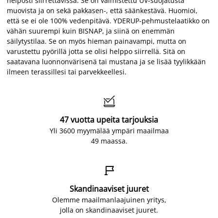
helposti siirrettävissä. Se on valmistettu UV-suojatusta
muovista ja on sekä pakkasen-, että säänkestävä. Huomioi,
että se ei ole 100% vedenpitävä. YDERUP-pehmustelaatikko on
vähän suurempi kuin BISNAP, ja siinä on enemmän
säilytystilaa. Se on myös hieman painavampi, mutta on
varustettu pyörillä jotta se olisi helppo siirrellä. Sitä on
saatavana luonnonvärisenä tai mustana ja se lisää tyylikkään
ilmeen terassillesi tai parvekkeellesi.

47 vuotta upeita tarjouksia
Yli 3600 myymälää ympäri maailmaa
49 maassa.

Skandinaaviset juuret
Olemme maailmanlaajuinen yritys,
jolla on skandinaaviset juuret.