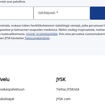
entät ovat pakollisia.
Sähköposti
*
tintää, mukaan lukien henkilökohtaisesti räätälöityjä viestejä, jotka perustuvat he
postitse ja kolmannen osapuolen medioissa. Näihin sisältyy inspiraatiota, mahtavi
o tuotevalikoimasta.
myynti- ja toimitusehdot
. Voin aina peruuttaa suostumukseni 
iten JYSK käsittelee
Tietosuojakäytäntö
.
lvelu
JYSK
asiakaspalveluun
Tietoa JYSKistä
kioloajat
JYSK.com