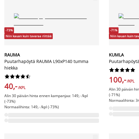
-73%
-71%
Niin kauan kuin tavaraa riittää
Niin kauan kuin tav
RAUMA
KUMLA
Puutarhapöytä RAUMA L90xP140 tumma
Puutarhapöyt
hiekka




















100,-
/KPL
40,-
/KPL
Alin 30 päivän hi
(-71%)
Alin 30 päivän hinta ennen kampanjaa: 149,- /kpl
Normaalihinta: 34
(-73%)
Normaalihinta: 149,- /kpl (-73%)