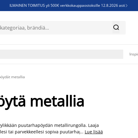
ILMAINEN TOIMITUS yli 500€ verkkokauppaostoksille 12.8.2026 asti

Parempiin uniin - Säästä jopa 60%


Sijauspatjoja - Säästä jopa 60%

Jenkkisänkyjä - Säästä jopa 60%

Inspi
öydät metallia
ytä metallia
tyylikkään puutarhapöydän metallirungolla. Laaja
llesi tai parvekkeellesi sopiva puutarhapöytä ja
...
Lue lisää