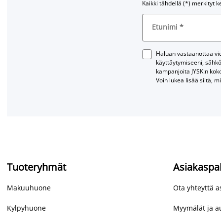
Kaikki tähdellä (*) merkityt k
Etunimi
*
Haluan vastaanottaa vies
käyttäytymiseeni, sähkö
kampanjoita JYSK:n kok
Voin lukea lisää siitä, m
Tuoteryhmät
Asiakaspa
Makuuhuone
Ota yhteyttä 
Kylpyhuone
Myymälät ja au