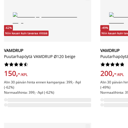
-62%
-49%
Niin kauan kuin tavaraa riittää
Niin kauan kuin tav
VAMDRUP
VAMDRUP
Puutarhapöytä VAMDRUP Ø120 beige
Puutarhapöyt




















150,-
200,-
/KPL
/KPL
Alin 30 päivän hinta ennen kampanjaa: 399,- /kpl
Alin 30 päivän hi
(-62%)
(-49%)
Normaalihinta: 399,- /kpl (-62%)
Normaalihinta: 39