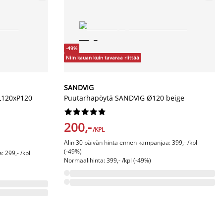
-49%
Niin kauan kuin tavaraa riittää
SANDVIG
L120xP120
Puutarhapöytä SANDVIG Ø120 beige










200,-
/KPL
Alin 30 päivän hinta ennen kampanjaa: 399,- /kpl
(-49%)
 299,- /kpl
Normaalihinta: 399,- /kpl (-49%)