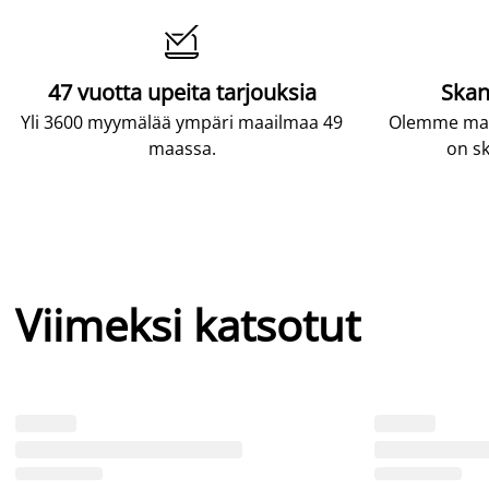

47 vuotta upeita tarjouksia
Skan
Yli 3600 myymälää ympäri maailmaa 49
Olemme maai
maassa.
on sk
Viimeksi katsotut