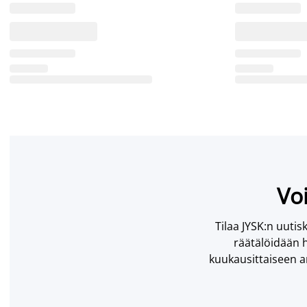
Voi
Tilaa JYSK:n uutisk
räätälöidään h
kuukausittaiseen ar