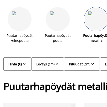
ruokaile ulkona tyylikkäästi. Nyt entistä edullisemmat hinnat pu
Puutarhapöydät
Puutarhapöydät
Puutarhapöyd
keinopuuta
puuta
metallia



Hinta (€)
Leveys (cm)
Pituudet (cm)
L
Puutarhapöydät metall