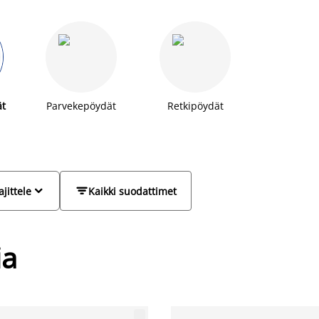
utarhakalusteissa!
ät
Parvekepöydät
Retkipöydät


ajittele
Kaikki suodattimet
ia