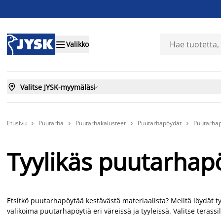

Valikko

Valitse JYSK-myymäläsi

Etusivu
Puutarha
Puutarhakalusteet
Puutarhapöydät
Puutarhap




Tyylikäs puutarhapö
Etsitkö puutarhapöytää kestävästä materiaalista? Meiltä löydät 
valikoima puutarhapöytiä eri väreissä ja tyyleissä. Valitse terassi