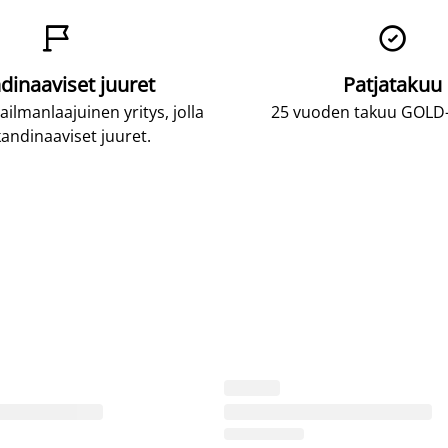


dinaaviset juuret
Patjatakuu
lmanlaajuinen yritys, jolla
25 vuoden takuu GOLD-p
andinaaviset juuret.