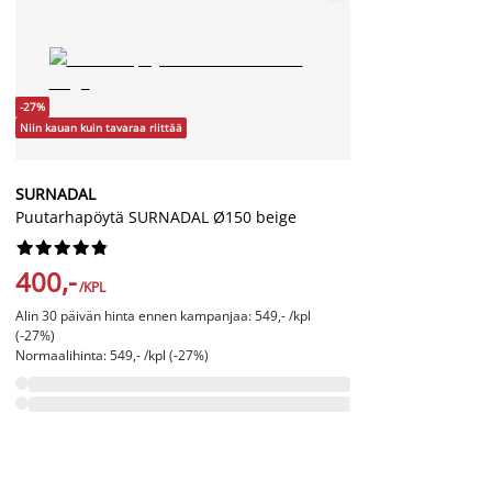
-27%
Niin kauan kuin tavaraa riittää
SURNADAL
Puutarhapöytä SURNADAL Ø150 beige










400,-
/KPL
Alin 30 päivän hinta ennen kampanjaa: 549,- /kpl
(-27%)
Normaalihinta: 549,- /kpl (-27%)