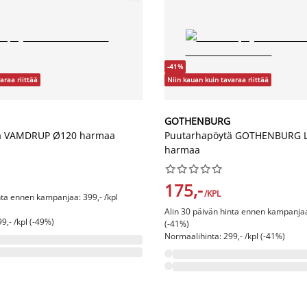
-41%
araa riittää
Niin kauan kuin tavaraa riittää
GOTHENBURG
ä VAMDRUP Ø120 harmaa
Puutarhapöytä GOTHENBURG 
harmaa










175,-
/KPL
nta ennen kampanjaa: 399,- /kpl
Alin 30 päivän hinta ennen kampanjaa:
9,- /kpl (-49%)
(-41%)
Normaalihinta: 299,- /kpl (-41%)