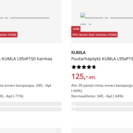
-64%
araa riittää
Niin kauan kuin tavaraa riittää
KUMLA
ä KUMLA L95xP150 harmaa
Puutarhapöytä KUMLA L95xP15










125,-
/KPL
nta ennen kampanjaa: 349,- /kpl
Alin 30 päivän hinta ennen kampanjaa:
(-64%)
9,- /kpl (-71%)
Normaalihinta: 349,- /kpl (-64%)