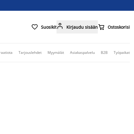



Suosikit
Kirjaudu sisään
Ostoskorisi
raatiota
Tarjouslehdet
Myymälät
Asiakaspalvelu
B2B
Työpaikat