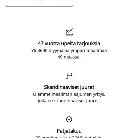

47 vuotta upeita tarjouksia
Yli 3600 myymälää ympäri maailmaa
49 maassa.

Skandinaaviset juuret
Olemme maailmanlaajuinen yritys,
jolla on skandinaaviset juuret.

Patjatakuu
25 vuoden takuu GOLD-patjoille.