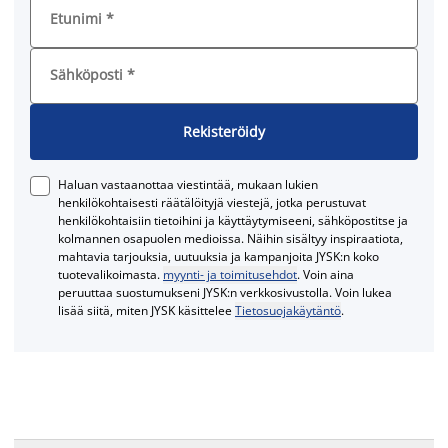
Etunimi
*
Sähköposti
*
Rekisteröidy
Haluan vastaanottaa viestintää, mukaan lukien
henkilökohtaisesti räätälöityjä viestejä, jotka perustuvat
henkilökohtaisiin tietoihini ja käyttäytymiseeni, sähköpostitse ja
kolmannen osapuolen medioissa. Näihin sisältyy inspiraatiota,
mahtavia tarjouksia, uutuuksia ja kampanjoita JYSK:n koko
tuotevalikoimasta.
myynti- ja toimitusehdot
. Voin aina
peruuttaa suostumukseni JYSK:n verkkosivustolla. Voin lukea
lisää siitä, miten JYSK käsittelee
Tietosuojakäytäntö
.