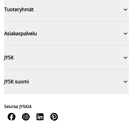

Tuoteryhmät

Asiakaspalvelu

JYSK

JYSK suomi
Seuraa JYSKiä



