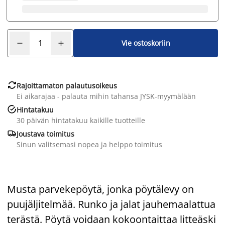
Vie ostoskoriin

Rajoittamaton palautusoikeus
Ei aikarajaa - palauta mihin tahansa JYSK-myymälään

Hintatakuu
30 päivän hintatakuu kaikille tuotteille

Joustava toimitus
Sinun valitsemasi nopea ja helppo toimitus
Musta parvekepöytä, jonka pöytälevy on
puujäljitelmää. Runko ja jalat jauhemaalattua
terästä. Pöytä voidaan kokoontaittaa litteäski