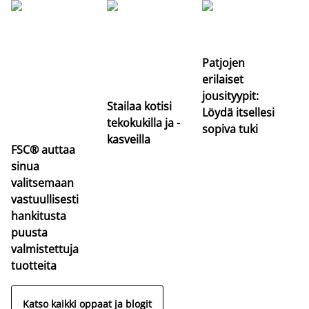
Si
uu
va
Patjojen
erilaiset
jousityypit:
Stailaa kotisi
Löydä itsellesi
tekokukilla ja -
sopiva tuki
kasveilla
FSC® auttaa
sinua
valitsemaan
vastuullisesti
hankitusta
puusta
valmistettuja
tuotteita
Katso kaikki oppaat ja blogit