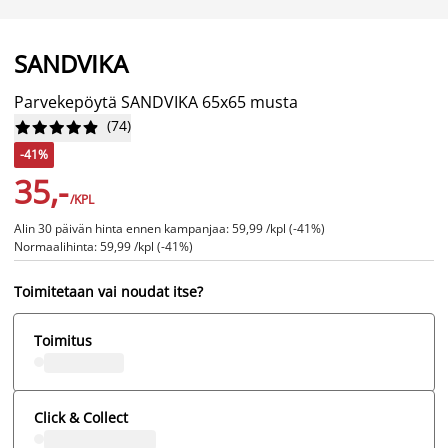
SANDVIKA
Parvekepöytä SANDVIKA 65x65 musta
(
74
)










-41%
35,-
/KPL
Alin 30 päivän hinta ennen kampanjaa: 59,99 /kpl (-41%)
Normaalihinta: 59,99 /kpl (-41%)
Toimitetaan vai noudat itse?
Toimitus
Click & Collect