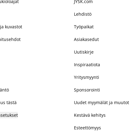
kioloajat
JYSK.com
Lehdistö
ja kuvastot
Työpaikat
mitusehdot
Asiakasedut
Uutiskirje
Inspiraatiota
Yritysmyynti
täntö
Sponsorointi
us tästä
Uudet myymälät ja muutot
asetukset
Kestävä kehitys
Esteettömyys