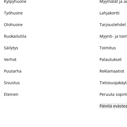
Kylpyhuone
Myymälät ja au
Työhuone
Lahjakortti
Olohuone
Tarjouslehdet 
Ruokailutila
Myynti- ja toi
Säilytys
Toimitus
Verhot
Palautukset
Puutarha
Reklamaatiot
Sisustus
Tietosuojakäy
Eteinen
Peruuta sopim
Päivitä eväste