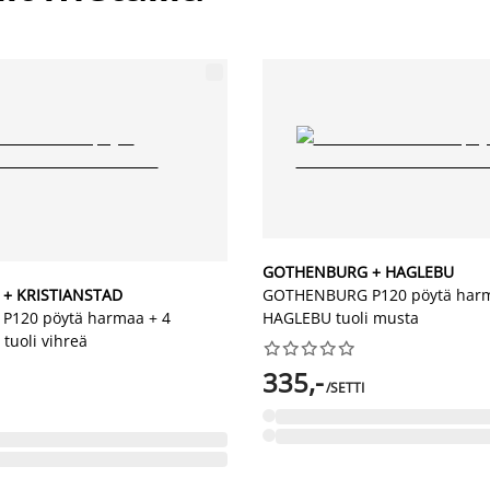
GOTHENBURG + HAGLEBU
+ KRISTIANSTAD
GOTHENBURG P120 pöytä harm
120 pöytä harmaa + 4
HAGLEBU tuoli musta
tuoli vihreä










335,-
/SETTI