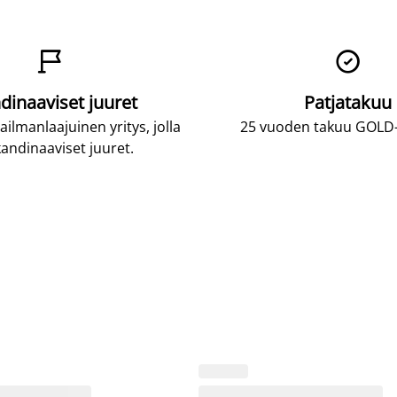


dinaaviset juuret
Patjatakuu
lmanlaajuinen yritys, jolla
25 vuoden takuu GOLD-p
andinaaviset juuret.