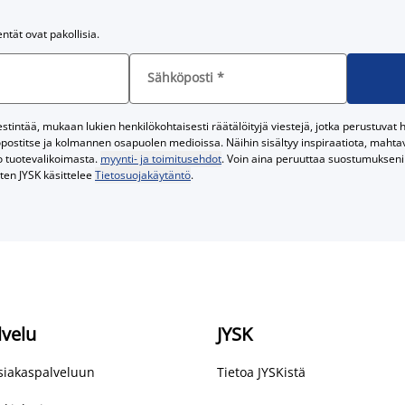
entät ovat pakollisia.
Sähköposti
*
tintää, mukaan lukien henkilökohtaisesti räätälöityjä viestejä, jotka perustuvat he
postitse ja kolmannen osapuolen medioissa. Näihin sisältyy inspiraatiota, mahtavi
o tuotevalikoimasta.
myynti- ja toimitusehdot
. Voin aina peruuttaa suostumukseni 
iten JYSK käsittelee
Tietosuojakäytäntö
.
lvelu
JYSK
asiakaspalveluun
Tietoa JYSKistä