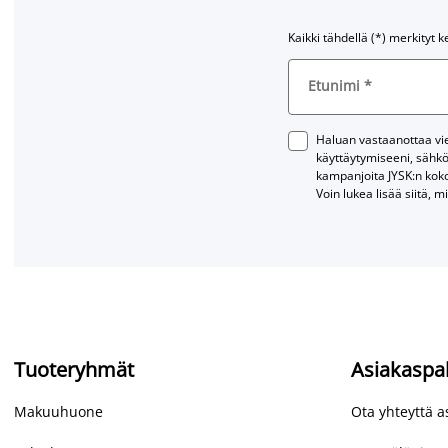
Kaikki tähdellä (*) merkityt k
Etunimi
*
Haluan vastaanottaa vies
käyttäytymiseeni, sähkö
kampanjoita JYSK:n kok
Voin lukea lisää siitä, m
Tuoteryhmät
Asiakaspa
Makuuhuone
Ota yhteyttä 