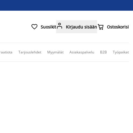



Suosikit
Kirjaudu sisään
Ostoskorisi
raatiota
Tarjouslehdet
Myymälät
Asiakaspalvelu
B2B
Työpaikat