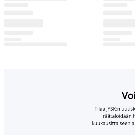
Voi
Tilaa JYSK:n uutisk
räätälöidään h
kuukausittaiseen ar