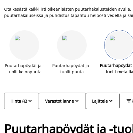
Ota kesästä kaikki irti oikeanlaisten puutarhakalusteiden avulla.
puutarhakaluseissa ja puhdistus tapahtuu helposti vedellä ja sai
edulliseen hintaan eri tyyleissä.
Puutarhapöydät ja -
Puutarhapöydät ja -
Puutarhapöydät j
tuolit keinopuuta
tuolit puuta
tuolit metalli




Hinta (€)
Varastotilanne
Lajittele
Puutarhapöydät ja -tuol