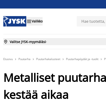

Valikko

Valitse JYSK-myymäläsi

Etusivu
Puutarha
Puutarhakalusteet
Puutarhapöydät ja -tuolit
P




Metalliset puutarh
kestää aikaa