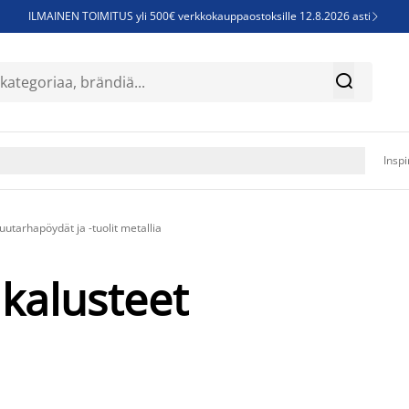
ILMAINEN TOIMITUS yli 500€ verkkokauppaostoksille 12.8.2026 asti

Parempiin uniin - Säästä jopa 60%


Sijauspatjoja - Säästä jopa 60%

Jenkkisänkyjä - Säästä jopa 60%

Inspi
uutarhapöydät ja -tuolit metallia
akalusteet