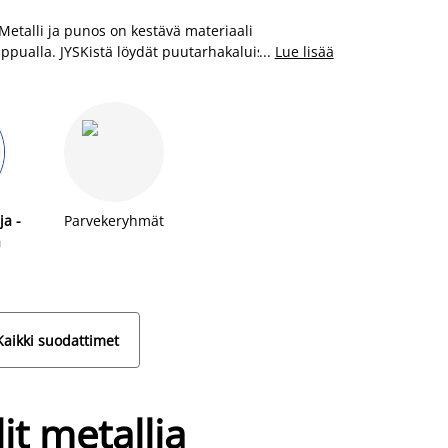
 Metalli ja punos on kestävä materiaali
ppualla. JYSKistä löydät puutarhakaluisteet
...
Lue lisää
a -
Parvekeryhmät
a
Kaikki suodattimet
it metallia