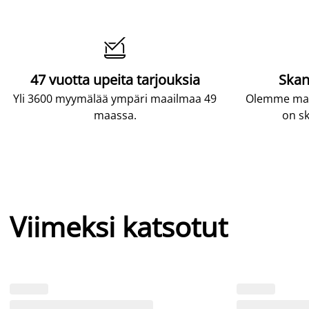

47 vuotta upeita tarjouksia
Skan
Yli 3600 myymälää ympäri maailmaa 49
Olemme maai
maassa.
on sk
Viimeksi katsotut