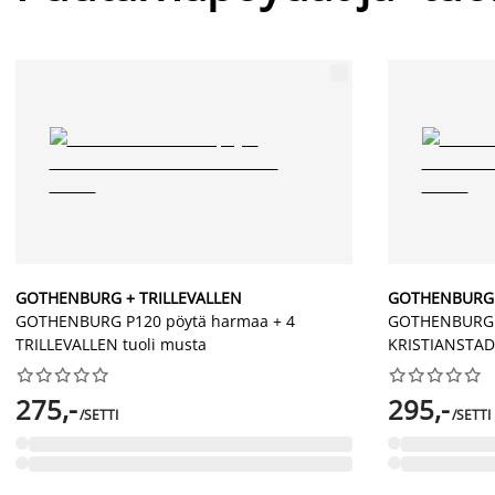
GOTHENBURG + TRILLEVALLEN
GOTHENBURG 
GOTHENBURG P120 pöytä harmaa + 4
GOTHENBURG P
TRILLEVALLEN tuoli musta
KRISTIANSTAD 




















275,-
295,-
/SETTI
/SETTI