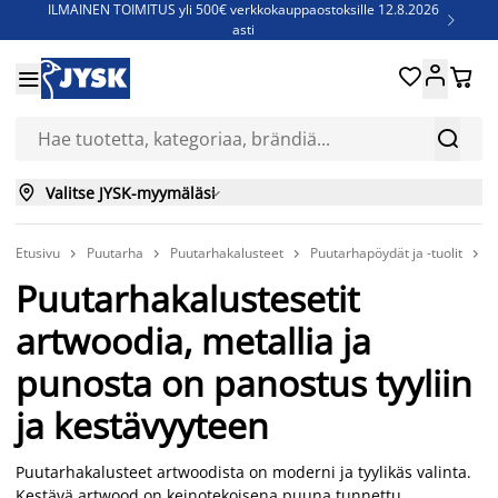
ILMAINEN TOIMITUS yli 500€ verkkokauppaostoksille 12.8.2026

asti
Parempiin uniin - Säästä jopa 60%





Sijauspatjoja - Säästä jopa 60%


Jenkkisänkyjä - Säästä jopa 60%


Valitse JYSK-myymäläsi

Etusivu
Puutarha
Puutarhakalusteet
Puutarhapöydät ja -tuolit
P




Puutarhakalustesetit
artwoodia, metallia ja
punosta on panostus tyyliin
ja kestävyyteen
Puutarhakalusteet artwoodista on moderni ja tyylikäs valinta.
Kestävä artwood on keinotekoisena puuna tunnettu