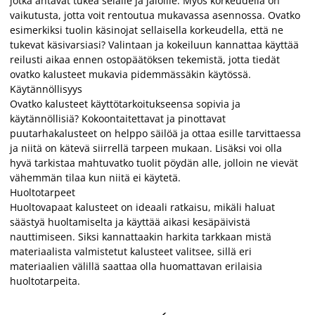
jotka antavat tukea selälle ja jaloille. Myös korkeudella on
vaikutusta, jotta voit rentoutua mukavassa asennossa. Ovatko
esimerkiksi tuolin käsinojat sellaisella korkeudella, että ne
tukevat käsivarsiasi? Valintaan ja kokeiluun kannattaa käyttää
reilusti aikaa ennen ostopäätöksen tekemistä, jotta tiedät
ovatko kalusteet mukavia pidemmässäkin käytössä.
Käytännöllisyys
Ovatko kalusteet käyttötarkoitukseensa sopivia ja
käytännöllisiä? Kokoontaitettavat ja pinottavat
puutarhakalusteet on helppo säilöä ja ottaa esille tarvittaessa
ja niitä on kätevä siirrellä tarpeen mukaan. Lisäksi voi olla
hyvä tarkistaa mahtuvatko tuolit pöydän alle, jolloin ne vievät
vähemmän tilaa kun niitä ei käytetä.
Huoltotarpeet
Huoltovapaat kalusteet on ideaali ratkaisu, mikäli haluat
säästyä huoltamiselta ja käyttää aikasi kesäpäivistä
nauttimiseen. Siksi kannattaakin harkita tarkkaan mistä
materiaalista valmistetut kalusteet valitsee, sillä eri
materiaalien välillä saattaa olla huomattavan erilaisia
huoltotarpeita.