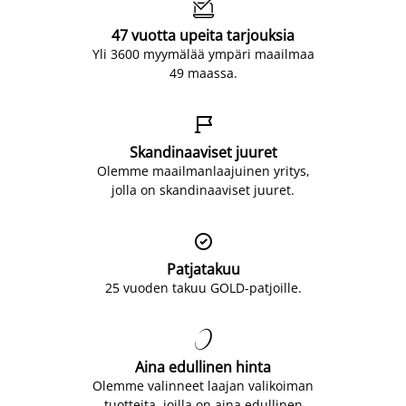

47 vuotta upeita tarjouksia
Yli 3600 myymälää ympäri maailmaa
49 maassa.

Skandinaaviset juuret
Olemme maailmanlaajuinen yritys,
jolla on skandinaaviset juuret.

Patjatakuu
25 vuoden takuu GOLD-patjoille.

Aina edullinen hinta
Olemme valinneet laajan valikoiman
tuotteita, joilla on aina edullinen