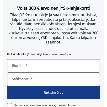
Voita 300 € arvoinen JYSK-lahjakortti
Tilaa JYSK:n uutiskirje ja saa tietoa mm. uutisista,
kilpailuista, inspiraatiosta ja tarjouksista, jotka
räätälöidään henkilökohtaisten tietojesi mukaan.
Hyväksyessäsi ehdot osallistut samalla
kuukausittaiseen arvontaan, jossa voit voittaa 300
euron arvoisen JYSK-lahjakortin. Katso kilpailun
säännöt.
Kaikki tähdellä (*) merkityt kentät ovat pakollisia.
Etunimi
*
Sähköposti
*
Rekisteröidy
Haluan vastaanottaa viestintää, mukaan lukien