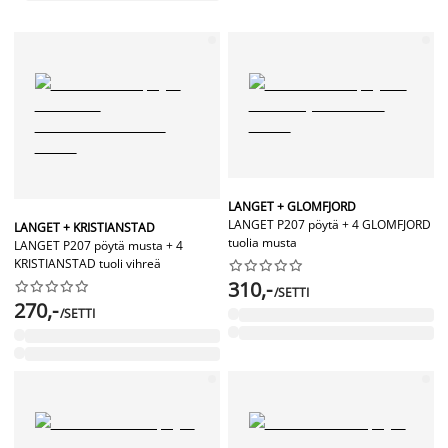
LANGET + GLOMFJORD
LANGET P207 pöytä + 4 GLOMFJORD
LANGET + KRISTIANSTAD
tuolia musta
LANGET P207 pöytä musta + 4
KRISTIANSTAD tuoli vihreä










310,-










/SETTI
270,-
/SETTI