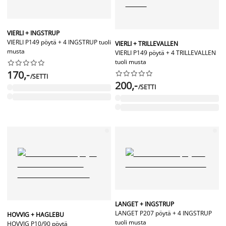
VIERLI + INGSTRUP
VIERLI P149 pöytä + 4 INGSTRUP tuoli
VIERLI + TRILLEVALLEN
musta
VIERLI P149 pöytä + 4 TRILLEVALLEN
tuoli musta










170,-










/SETTI
200,-
/SETTI
LANGET + INGSTRUP
LANGET P207 pöytä + 4 INGSTRUP
HOVVIG + HAGLEBU
tuoli musta
HOVVIG P10/90 pöytä