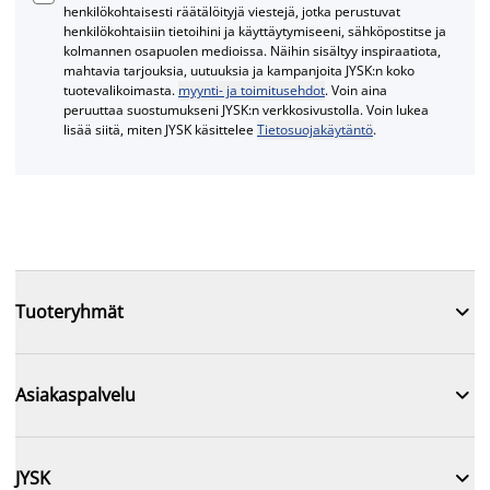
henkilökohtaisesti räätälöityjä viestejä, jotka perustuvat
henkilökohtaisiin tietoihini ja käyttäytymiseeni, sähköpostitse ja
kolmannen osapuolen medioissa. Näihin sisältyy inspiraatiota,
mahtavia tarjouksia, uutuuksia ja kampanjoita JYSK:n koko
tuotevalikoimasta.
myynti- ja toimitusehdot
. Voin aina
peruuttaa suostumukseni JYSK:n verkkosivustolla. Voin lukea
lisää siitä, miten JYSK käsittelee
Tietosuojakäytäntö
.

Tuoteryhmät

Asiakaspalvelu

JYSK