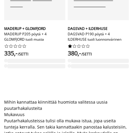
MADERUP + GLOMFJORD
DAGSVAD + ILDERHUSE
MADERUP P205 pöytä + 4
DAGSVAD P190 pöytä + 4
GLOMFJORD tuoli musta
ILDERHUSE tuoli luonnonvärinen




















335,-
380,-
/SETTI
/SETTI
Mihin kannattaa kiinnittää huomiota valitessa uusia
puutarhakalusteita
Mukavuus
Puutarhakalusteissa tulisi olla mukava istua, jopa useita
tunteja kerralla. Sen takia kannattaakin panostaa kalusteisiin,