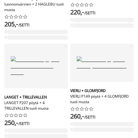
luonnonvärinen + 2 HAGLEBU tuoli










musta
220,-
/SETTI










205,-
/SETTI
VIERLI + GLOMFJORD
VIERLI P149 pöytä + 4 GLOMFJORD
LANGET + TRILLEVALLEN
tuoli musta
LANGET P207 pöytä + 4
TRILLEVALLEN tuoli musta










260,-










/SETTI
250,-
/SETTI