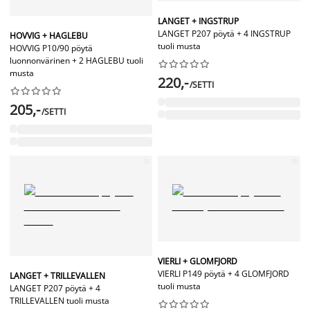
LANGET + INGSTRUP
LANGET P207 pöytä + 4 INGSTRUP
HOVVIG + HAGLEBU
tuoli musta
HOVVIG P10/90 pöytä
luonnonvärinen + 2 HAGLEBU tuoli










musta
220,-
/SETTI










205,-
/SETTI
VIERLI + GLOMFJORD
VIERLI P149 pöytä + 4 GLOMFJORD
LANGET + TRILLEVALLEN
tuoli musta
LANGET P207 pöytä + 4
TRILLEVALLEN tuoli musta









