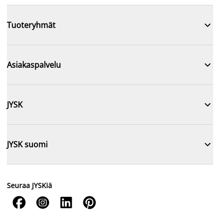

Tuoteryhmät

Asiakaspalvelu

JYSK

JYSK suomi
Seuraa JYSKiä



