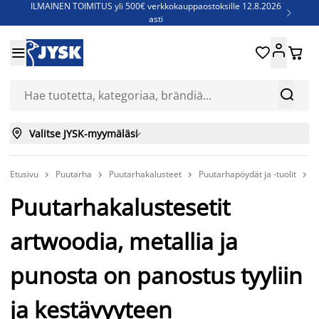
ILMAINEN TOIMITUS yli 500€ verkkokauppaostoksille 12.8.2026

asti
Parempiin uniin - Säästä jopa 60%





Sijauspatjoja - Säästä jopa 60%

Jenkkisänkyjä - Säästä jopa 60%



Valitse JYSK-myymäläsi

Etusivu
Puutarha
Puutarhakalusteet
Puutarhapöydät ja -tuolit
P




Puutarhakalustesetit
artwoodia, metallia ja
punosta on panostus tyyliin
ja kestävyyteen