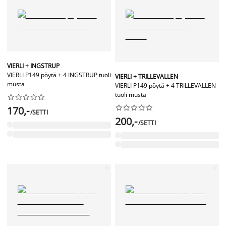
VIERLI + INGSTRUP
VIERLI P149 pöytä + 4 INGSTRUP tuoli
VIERLI + TRILLEVALLEN
musta
VIERLI P149 pöytä + 4 TRILLEVALLEN
tuoli musta




















170,-
/SETTI
200,-
/SETTI