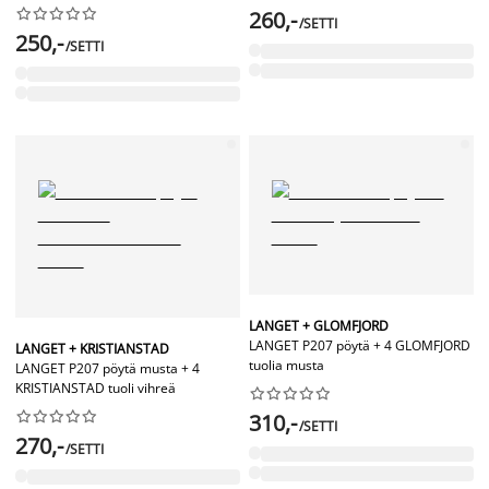










260,-
/SETTI
250,-
/SETTI
LANGET + GLOMFJORD
LANGET P207 pöytä + 4 GLOMFJORD
LANGET + KRISTIANSTAD
tuolia musta
LANGET P207 pöytä musta + 4
KRISTIANSTAD tuoli vihreä




















310,-
/SETTI
270,-
/SETTI