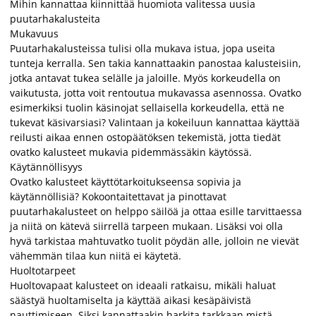
Mihin kannattaa kiinnittää huomiota valitessa uusia
puutarhakalusteita
Mukavuus
Puutarhakalusteissa tulisi olla mukava istua, jopa useita
tunteja kerralla. Sen takia kannattaakin panostaa kalusteisiin,
jotka antavat tukea selälle ja jaloille. Myös korkeudella on
vaikutusta, jotta voit rentoutua mukavassa asennossa. Ovatko
esimerkiksi tuolin käsinojat sellaisella korkeudella, että ne
tukevat käsivarsiasi? Valintaan ja kokeiluun kannattaa käyttää
reilusti aikaa ennen ostopäätöksen tekemistä, jotta tiedät
ovatko kalusteet mukavia pidemmässäkin käytössä.
Käytännöllisyys
Ovatko kalusteet käyttötarkoitukseensa sopivia ja
käytännöllisiä? Kokoontaitettavat ja pinottavat
puutarhakalusteet on helppo säilöä ja ottaa esille tarvittaessa
ja niitä on kätevä siirrellä tarpeen mukaan. Lisäksi voi olla
hyvä tarkistaa mahtuvatko tuolit pöydän alle, jolloin ne vievät
vähemmän tilaa kun niitä ei käytetä.
Huoltotarpeet
Huoltovapaat kalusteet on ideaali ratkaisu, mikäli haluat
säästyä huoltamiselta ja käyttää aikasi kesäpäivistä
nauttimiseen. Siksi kannattaakin harkita tarkkaan mistä