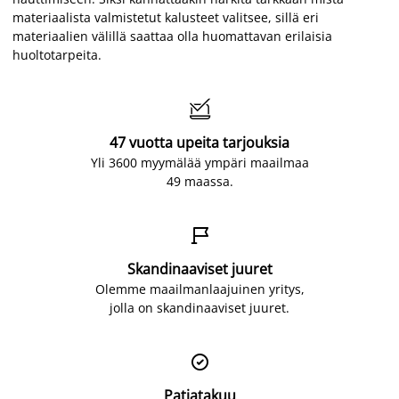
materiaalista valmistetut kalusteet valitsee, sillä eri
materiaalien välillä saattaa olla huomattavan erilaisia
huoltotarpeita.

47 vuotta upeita tarjouksia
Yli 3600 myymälää ympäri maailmaa
49 maassa.

Skandinaaviset juuret
Olemme maailmanlaajuinen yritys,
jolla on skandinaaviset juuret.

Patjatakuu