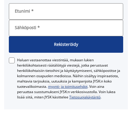
Etunimi
*
Sähköposti
*
Rekisteröidy
Haluan vastaanottaa viestintää, mukaan lukien
henkilökohtaisesti räätälöityjä viestejä, jotka perustuvat
henkilökohtaisiin tietoihini ja käyttäytymiseeni, sähköpostitse ja
kolmannen osapuolen medioissa. Näihin sisältyy inspiraatiota,
mahtavia tarjouksia, uutuuksia ja kampanjoita JYSK:n koko
tuotevalikoimasta.
myynti- ja toimitusehdot
. Voin aina
peruuttaa suostumukseni JYSK:n verkkosivustolla. Voin lukea
lisää siitä, miten JYSK käsittelee
Tietosuojakäytäntö
.