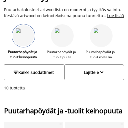
Puutarhakalusteet artwoodista on moderni ja tyylikäs valinta.
Kestävä artwood on keinotekoisena puuna tunnettu
...
Lue lisää
huoltovapaa ja säänkestävä materiaali, jossa yhdistyvät tyyli,
käytännöllisyys ja kestävyys. Se on UV-resistentti ja sietää
jään, lumen, sateen ja suoran auringonvalon. Artwood-
kalusteitamme voit siis pitää ulkona huoletta, ja ne on helppo
puhdistaa vedellä ja saippualla. Puutarhakalustesetit ulos
polyrottinkista, metallista ja artwoodista löydät JYSKistä
Puutarhapöydät ja -
Puutarhapöydät ja -
Puutarhapöydät ja -
tuolit keinopuuta
tuolit puuta
tuolit metallia
edulliseen hintaan ja laajasta valikoimasta.


Kaikki suodattimet
Lajittele
10 tuotetta
Puutarhapöydät ja -tuolit keinopuuta