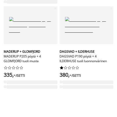
MADERUP + GLOMFJORD
DAGSVAD + ILDERHUSE
MADERUP P205 pöytä + 4
DAGSVAD P190 pöytä + 4
GLOMFJORD tuoli musta
ILDERHUSE tuoli luonnonvärinen




















335,-
380,-
/SETTI
/SETTI