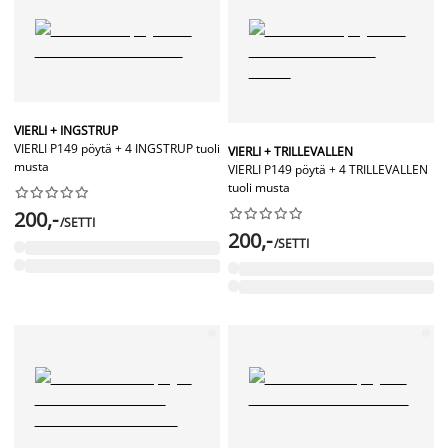
VIERLI + INGSTRUP
VIERLI P149 pöytä + 4 INGSTRUP tuoli
VIERLI + TRILLEVALLEN
musta
VIERLI P149 pöytä + 4 TRILLEVALLEN
tuoli musta




















200,-
/SETTI
200,-
/SETTI