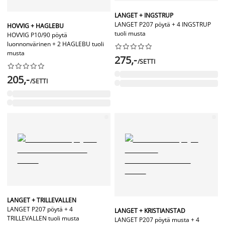
LANGET + INGSTRUP
LANGET P207 pöytä + 4 INGSTRUP
HOVVIG + HAGLEBU
tuoli musta
HOVVIG P10/90 pöytä
luonnonvärinen + 2 HAGLEBU tuoli










musta
275,-
/SETTI










205,-
/SETTI
LANGET + TRILLEVALLEN
LANGET P207 pöytä + 4
LANGET + KRISTIANSTAD
TRILLEVALLEN tuoli musta
LANGET P207 pöytä musta + 4