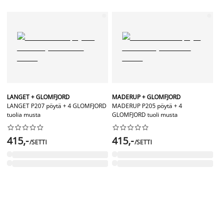
LANGET + GLOMFJORD
MADERUP + GLOMFJORD
LANGET P207 pöytä + 4 GLOMFJORD
MADERUP P205 pöytä + 4
tuolia musta
GLOMFJORD tuoli musta




















415,-
415,-
/SETTI
/SETTI