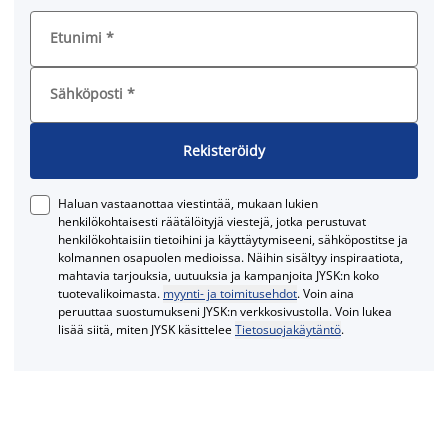
Etunimi
*
Sähköposti
*
Rekisteröidy
Haluan vastaanottaa viestintää, mukaan lukien
henkilökohtaisesti räätälöityjä viestejä, jotka perustuvat
henkilökohtaisiin tietoihini ja käyttäytymiseeni, sähköpostitse ja
kolmannen osapuolen medioissa. Näihin sisältyy inspiraatiota,
mahtavia tarjouksia, uutuuksia ja kampanjoita JYSK:n koko
tuotevalikoimasta.
myynti- ja toimitusehdot
. Voin aina
peruuttaa suostumukseni JYSK:n verkkosivustolla. Voin lukea
lisää siitä, miten JYSK käsittelee
Tietosuojakäytäntö
.