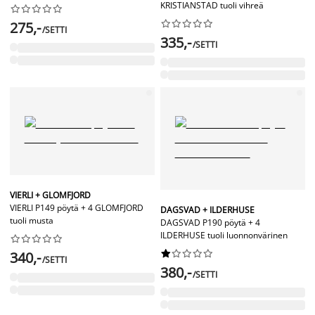
KRISTIANSTAD tuoli vihreä




















275,-
/SETTI
335,-
/SETTI
VIERLI + GLOMFJORD
VIERLI P149 pöytä + 4 GLOMFJORD
DAGSVAD + ILDERHUSE
tuoli musta
DAGSVAD P190 pöytä + 4
ILDERHUSE tuoli luonnonvärinen




















340,-
/SETTI
380,-
/SETTI