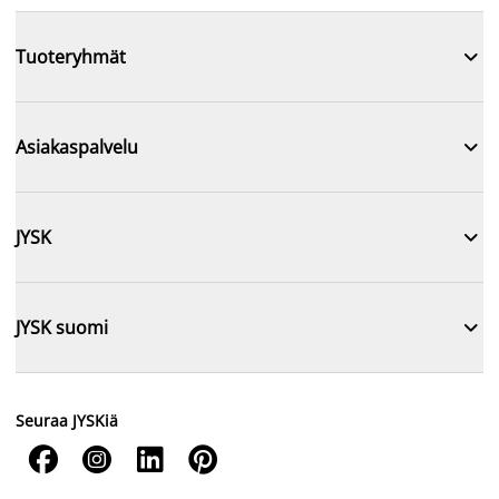

Tuoteryhmät

Asiakaspalvelu

JYSK

JYSK suomi
Seuraa JYSKiä



