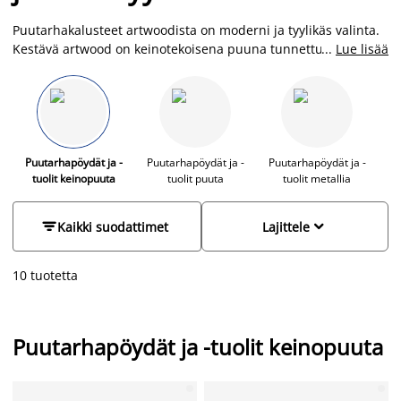
Puutarhakalusteet artwoodista on moderni ja tyylikäs valinta.
Kestävä artwood on keinotekoisena puuna tunnettu
...
Lue lisää
huoltovapaa ja säänkestävä materiaali, jossa yhdistyvät tyyli,
käytännöllisyys ja kestävyys. Se on UV-resistentti ja sietää
jään, lumen, sateen ja suoran auringonvalon. Artwood-
kalusteitamme voit siis pitää ulkona huoletta, ja ne on helppo
puhdistaa vedellä ja saippualla. Puutarhakalustesetit ulos
polyrottinkista, metallista ja artwoodista löydät JYSKistä
Puutarhapöydät ja -
Puutarhapöydät ja -
Puutarhapöydät ja -
tuolit keinopuuta
tuolit puuta
tuolit metallia
edulliseen hintaan ja laajasta valikoimasta.


Kaikki suodattimet
Lajittele
10 tuotetta
Puutarhapöydät ja -tuolit keinopuuta