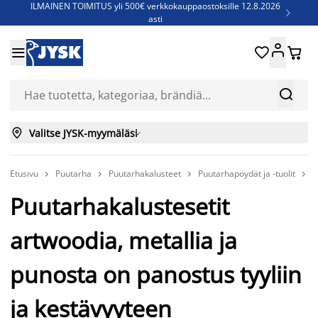
ILMAINEN TOIMITUS yli 500€ verkkokauppaostoksille 12.8.2026

asti
Parempiin uniin - Säästä jopa 60%





Sijauspatjoja - Säästä jopa 60%

Jenkkisänkyjä - Säästä jopa 60%



Valitse JYSK-myymäläsi

Etusivu
Puutarha
Puutarhakalusteet
Puutarhapöydät ja -tuolit
P




Puutarhakalustesetit
artwoodia, metallia ja
punosta on panostus tyyliin
ja kestävyyteen