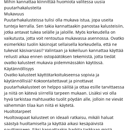
Mihin kannattaa kiinnittää huomiota valitessa uusia
puutarhakalusteita
Mukavuus
Puutarhakalusteissa tulisi olla mukava istua, jopa useita
tunteja kerralla. Sen takia kannattaakin panostaa kalusteisiin,
jotka antavat tukea selälle ja jaloille. Myös korkeudella on
vaikutusta, jotta voit rentoutua mukavassa asennossa. Ovatko
esimerkiksi tuolin käsinojat sellaisella korkeudella, että ne
tukevat käsivarsiasi? Valintaan ja kokeiluun kannattaa käyttää
reilusti aikaa ennen ostopäätöksen tekemistä, jotta tiedät
ovatko kalusteet mukavia pidemmässäkin käytössä.
Käytännöllisyys
Ovatko kalusteet käyttötarkoitukseensa sopivia ja
käytännöllisiä? Kokoontaitettavat ja pinottavat
puutarhakalusteet on helppo säilöä ja ottaa esille tarvittaessa
ja niitä on kätevä siirrellä tarpeen mukaan. Lisäksi voi olla
hyvä tarkistaa mahtuvatko tuolit pöydän alle, jolloin ne vievät
vähemmän tilaa kun niitä ei käytetä.
Huoltotarpeet
Huoltovapaat kalusteet on ideaali ratkaisu, mikäli haluat
säästyä huoltamiselta ja käyttää aikasi kesäpäivistä
nauttimiseen. Siksi kannattaakin harkita tarkkaan mistä