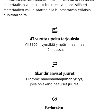
materiaalista valmistetut kalusteet valitsee, sillä eri
materiaalien välillä saattaa olla huomattavan erilaisia
huoltotarpeita.

47 vuotta upeita tarjouksia
Yli 3600 myymälää ympäri maailmaa
49 maassa.

Skandinaaviset juuret
Olemme maailmanlaajuinen yritys,
jolla on skandinaaviset juuret.

Patjatakuu