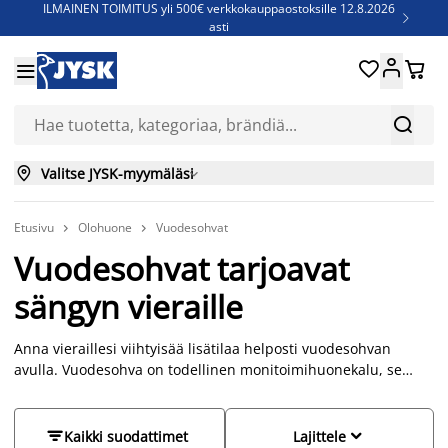
ILMAINEN TOIMITUS yli 500€ verkkokauppaostoksille 12.8.2026

asti
Parempiin uniin - Säästä jopa 60%





Sijauspatjoja - Säästä jopa 60%


Jenkkisänkyjä - Säästä jopa 60%


Valitse JYSK-myymäläsi

Etusivu
Olohuone
Vuodesohvat


Vuodesohvat tarjoavat
sängyn vieraille
Anna vieraillesi viihtyisää lisätilaa helposti vuodesohvan
avulla. Vuodesohva on todellinen monitoimihuonekalu, se
toimii perinteisenä sohvana, koristaa huonetta ja täydentää
sisustustyylisi, toimii lisävuoteena, ja osa vuodesohvista
tarjoaa myös oivallista lisäsäilytystilaa. Valikoimastamme


Kaikki suodattimet
Lajittele