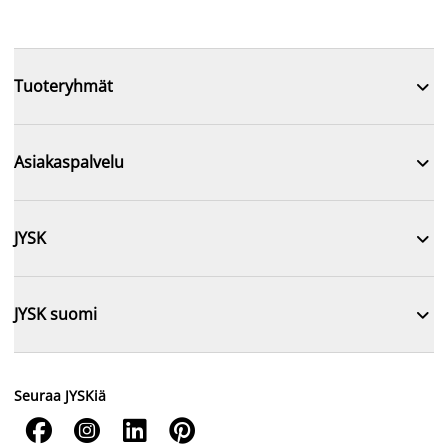

Tuoteryhmät

Asiakaspalvelu

JYSK

JYSK suomi
Seuraa JYSKiä



