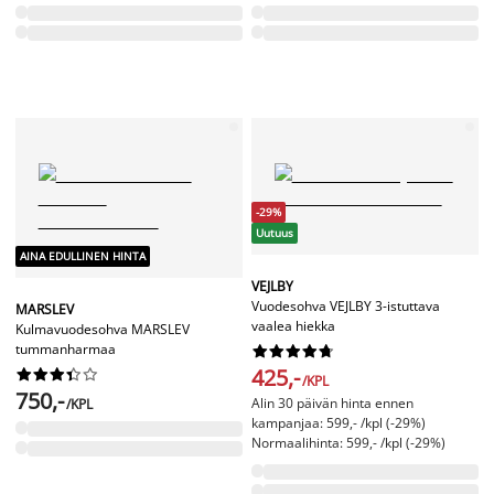
-29%
Uutuus
AINA EDULLINEN HINTA
VEJLBY
Vuodesohva VEJLBY 3-istuttava
MARSLEV
vaalea hiekka
Kulmavuodesohva MARSLEV
tummanharmaa










425,-










/KPL
750,-
Alin 30 päivän hinta ennen
/KPL
kampanjaa: 599,- /kpl (-29%)
Normaalihinta: 599,- /kpl (-29%)