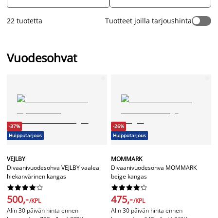
löytyy myös nojatuoli, jonka voi levittää sängyksi. Meiltä löydät
kaikkiin tarpeisiisi sopivan vuodesohvan eri tyyleissä. Etsitpä
22 tuotetta
Tuotteet joilla tarjoushinta
sitten kulmasohvaa, normaalia vuodesohvaa tai vuodesohvaa
säilytystilalla. Tutustu laajaan valikoimaamme moderneja,
skandinaavisiin vuodesohviin edulliseen hintaan.
Vuodesohvat
-37%
-26%
Huipputarjous
Huipputarjous
VEJLBY
MOMMARK
Divaanivuodesohva VEJLBY vaalea
Divaanivuodesohva MOMMARK
hiekanvärinen kangas
beige kangas




















500,-
475,-
/KPL
/KPL
Alin 30 päivän hinta ennen
Alin 30 päivän hinta ennen