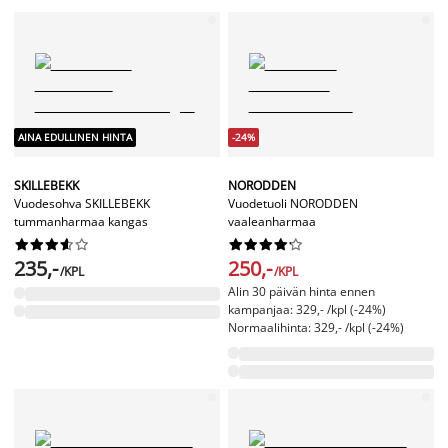
AINA EDULLINEN HINTA
-24%
SKILLEBEKK
NORODDEN
Vuodesohva SKILLEBEKK
Vuodetuoli NORODDEN
tummanharmaa kangas
vaaleanharmaa




















235,-
250,-
/KPL
/KPL
Alin 30 päivän hinta ennen
kampanjaa: 329,- /kpl (-24%)
Normaalihinta: 329,- /kpl (-24%)