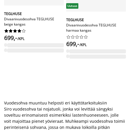
Uutuus
TEGLHUSE
Divaanivuodesohva TEGLHUSE
TEGLHUSE
beige kangas
Divaanivuodesohva TEGLHUSE
harmaa kangas










699,-










/KPL
699,-
/KPL
Vuodesohva muuntuu helposti eri käyttötarkoituksiin
Siro vuodesohva tai nojatuoli, jonka voi levittää sängyksi
soveltuu erinomaisesti esimerkiksi lastenhuoneeseen, jolle
voit majoittaa pienet yövieraat. Muhkeampi vuodesohva toimii
perinteisenä sohvana, jossa on mukava loikoilla pitkän