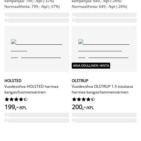
kampanjaa: 799,- /kpl (-37%)
kampanjaa: 649,- /kpl (-26%)
Normaalihinta: 799,- /kpl (-37%)
Normaalihinta: 649,- /kpl (-26%)
AINA EDULLINEN HINTA
HOLSTED
OLSTRUP
Vuodesohva HOLSTED harmaa
Vuodesohva OLSTRUP 1.5-istuttava
kangas/luonnonvärinen
harmaa kangas/tammenvärinen




















199,-
200,-
/KPL
/KPL