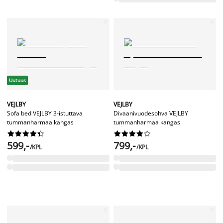
Uutuus
VEJLBY
VEJLBY
Sofa bed VEJLBY 3-istuttava
Divaanivuodesohva VEJLBY
tummanharmaa kangas
tummanharmaa kangas




















599,-
799,-
/KPL
/KPL