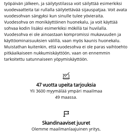
työpäivän jälkeen, ja säilytystilassa voit säilyttää esimerkiksi
vuodevaatteita tai rullalla säilytettävää sijauspatjaa. Voit avata
vuodesohvan sängyksi kun sinulle tulee yövieraita.
Vuodesohva on monikäyttöinen huonekalu, ja voit käyttää
sohvaa kodin lisäksi esimerkiksi mökillä tai huvilalla.
Vuodesohva ei ole ainoastaan kompromissi mukavuuden ja
käyttöominaisuuksien välillä, vaan myös kaunis huonekalu.
Muistathan kuitenkin, että vuodesohva ei ole paras vaihtoehto
pitkäaikaiseen nukkumiskäyttöön, vaan on ennemmin
tarkoitettu satunnaiseen yöpymiskäyttöön.

47 vuotta upeita tarjouksia
Yli 3600 myymälää ympäri maailmaa
49 maassa.

Skandinaaviset juuret
Olemme maailmanlaajuinen yritys,