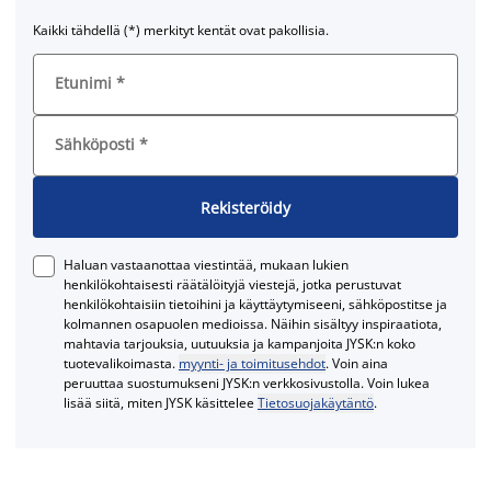
Kaikki tähdellä (*) merkityt kentät ovat pakollisia.
Etunimi
*
Sähköposti
*
Rekisteröidy
Haluan vastaanottaa viestintää, mukaan lukien
henkilökohtaisesti räätälöityjä viestejä, jotka perustuvat
henkilökohtaisiin tietoihini ja käyttäytymiseeni, sähköpostitse ja
kolmannen osapuolen medioissa. Näihin sisältyy inspiraatiota,
mahtavia tarjouksia, uutuuksia ja kampanjoita JYSK:n koko
tuotevalikoimasta.
myynti- ja toimitusehdot
. Voin aina
peruuttaa suostumukseni JYSK:n verkkosivustolla. Voin lukea
lisää siitä, miten JYSK käsittelee
Tietosuojakäytäntö
.