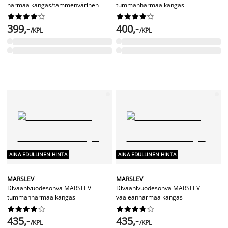
harmaa kangas/tammenvärinen
tummanharmaa kangas




















399,-
400,-
/KPL
/KPL
AINA EDULLINEN HINTA
AINA EDULLINEN HINTA
MARSLEV
MARSLEV
Divaanivuodesohva MARSLEV
Divaanivuodesohva MARSLEV
tummanharmaa kangas
vaaleanharmaa kangas




















435,-
435,-
/KPL
/KPL