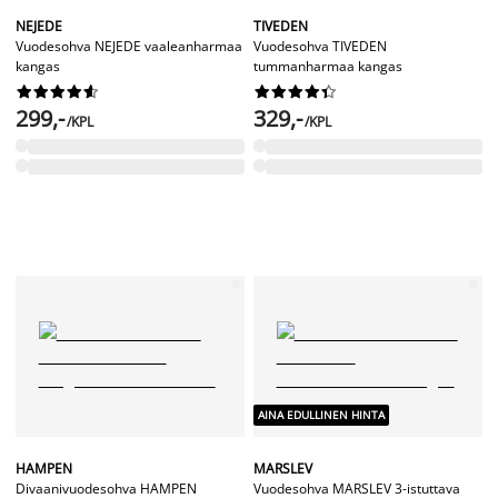
NEJEDE
TIVEDEN
Vuodesohva NEJEDE vaaleanharmaa
Vuodesohva TIVEDEN
kangas
tummanharmaa kangas




















299,-
329,-
/KPL
/KPL
AINA EDULLINEN HINTA
HAMPEN
MARSLEV
Divaanivuodesohva HAMPEN
Vuodesohva MARSLEV 3-istuttava