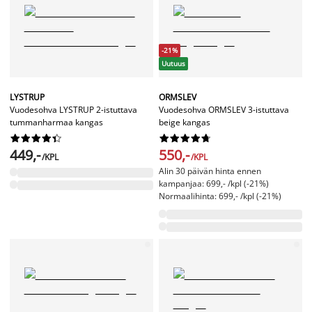
-21%
Uutuus
LYSTRUP
ORMSLEV
Vuodesohva LYSTRUP 2-istuttava
Vuodesohva ORMSLEV 3-istuttava
tummanharmaa kangas
beige kangas




















449,-
550,-
/KPL
/KPL
Alin 30 päivän hinta ennen
kampanjaa: 699,- /kpl (-21%)
Normaalihinta: 699,- /kpl (-21%)