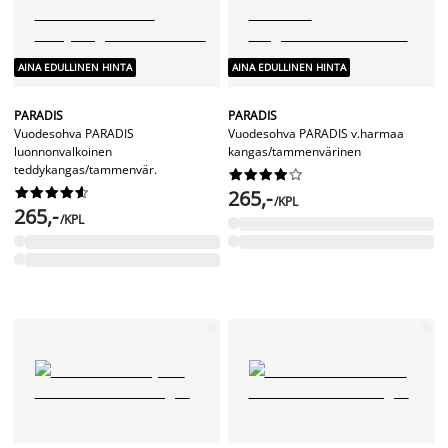
AINA EDULLINEN HINTA
AINA EDULLINEN HINTA
PARADIS
PARADIS
Vuodesohva PARADIS
Vuodesohva PARADIS v.harmaa
luonnonvalkoinen
kangas/tammenvärinen
teddykangas/tammenvär.




















265,-
/KPL
265,-
/KPL