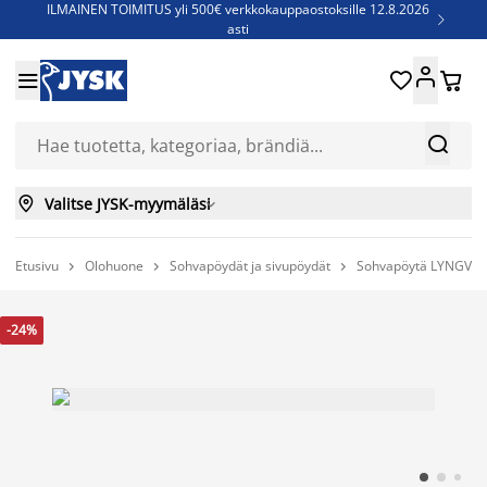
ILMAINEN TOIMITUS yli 500€ verkkokauppaostoksille 12.8.2026

asti
Parempiin uniin - Säästä jopa 60%





Sijauspatjoja - Säästä jopa 60%

Jenkkisänkyjä - Säästä jopa 60%



Valitse JYSK-myymäläsi

Etusivu
Olohuone
Sohvapöydät ja sivupöydät
Sohvapöytä LYNGVIG 



-24%