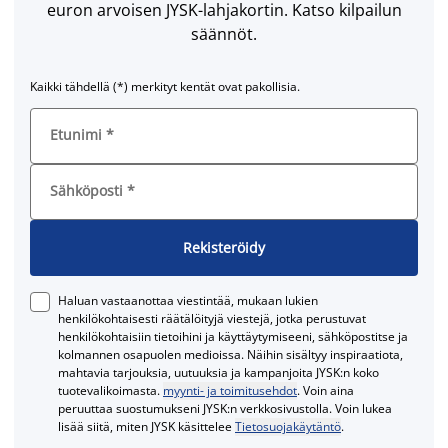
euron arvoisen JYSK-lahjakortin. Katso kilpailun
säännöt.
Kaikki tähdellä (*) merkityt kentät ovat pakollisia.
Etunimi
*
Sähköposti
*
Rekisteröidy
Haluan vastaanottaa viestintää, mukaan lukien
henkilökohtaisesti räätälöityjä viestejä, jotka perustuvat
henkilökohtaisiin tietoihini ja käyttäytymiseeni, sähköpostitse ja
kolmannen osapuolen medioissa. Näihin sisältyy inspiraatiota,
mahtavia tarjouksia, uutuuksia ja kampanjoita JYSK:n koko
tuotevalikoimasta.
myynti- ja toimitusehdot
. Voin aina
peruuttaa suostumukseni JYSK:n verkkosivustolla. Voin lukea
lisää siitä, miten JYSK käsittelee
Tietosuojakäytäntö
.