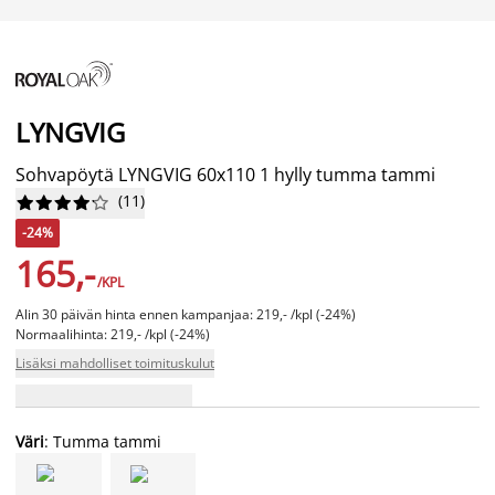
LYNGVIG
Sohvapöytä LYNGVIG 60x110 1 hylly tumma tammi
(
11
)










-24%
165,-
/KPL
Alin 30 päivän hinta ennen kampanjaa: 219,- /kpl (-24%)
Normaalihinta: 219,- /kpl (-24%)
Lisäksi mahdolliset toimituskulut
Väri
: Tumma tammi