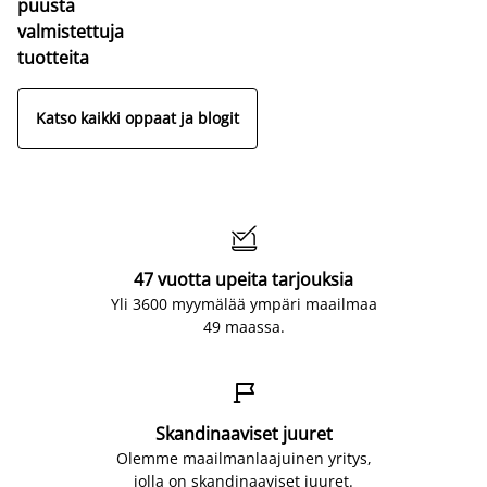
puusta
valmistettuja
tuotteita
Katso kaikki oppaat ja blogit

47 vuotta upeita tarjouksia
Yli 3600 myymälää ympäri maailmaa
49 maassa.

Skandinaaviset juuret
Olemme maailmanlaajuinen yritys,
jolla on skandinaaviset juuret.