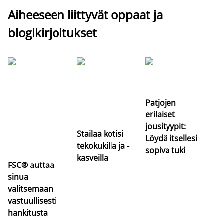
Aiheeseen liittyvät oppaat ja
blogikirjoitukset
Si
uu
va
Patjojen
erilaiset
jousityypit:
Stailaa kotisi
Löydä itsellesi
tekokukilla ja -
sopiva tuki
kasveilla
FSC® auttaa
sinua
valitsemaan
vastuullisesti
hankitusta