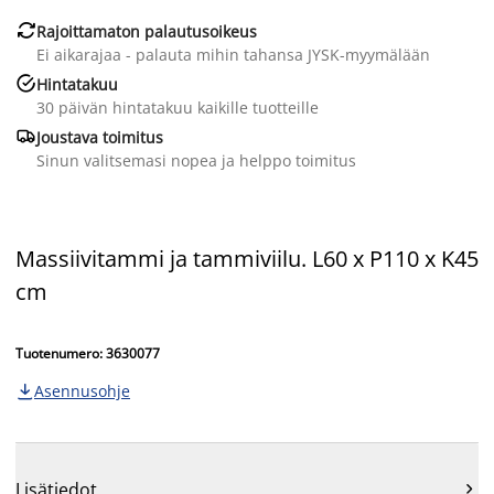

Rajoittamaton palautusoikeus
Ei aikarajaa - palauta mihin tahansa JYSK-myymälään

Hintatakuu
30 päivän hintatakuu kaikille tuotteille

Joustava toimitus
Sinun valitsemasi nopea ja helppo toimitus
Massiivitammi ja tammiviilu. L60 x P110 x K45
cm
Tuotenumero: 3630077
Asennusohje

Lisätiedot
