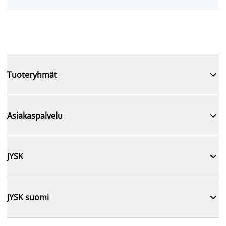

Tuoteryhmät

Asiakaspalvelu

JYSK

JYSK suomi