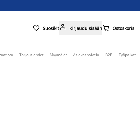



Suosikit
Kirjaudu sisään
Ostoskorisi
raatiota
Tarjouslehdet
Myymälät
Asiakaspalvelu
B2B
Työpaikat