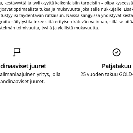
 kestävyyttä ja tyylikkyyttä kaikenlaisiin tarpeisiin – olipa kyseess
avat optimaalista tukea ja mukavuutta jokaiselle nukkujalle. Lisäksi
stustyylisi täydentävän ratkaisun. Näissä sängyissä yhdistyvät kes
tu säilytystila tekee siitä erityisen kätevän valinnan, sillä se pit
telmän toimivuutta, tyyliä ja ylellistä mukavuutta.


dinaaviset juuret
Patjatakuu
lmanlaajuinen yritys, jolla
25 vuoden takuu GOLD-p
andinaaviset juuret.