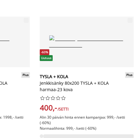
-60%
Uutuus
Plus
Plus
TYSLA + KOLA
KOLA
Jenkkisänky 80x200 TYSLA + KOLA
harmaa-23 kova










400,-
/SETTI
 1998,- /setti
Alin 30 päivän hinta ennen kampanjaa: 999,- /setti
(-60%)
Normaalihinta: 999,- /setti (-60%)