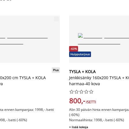
-60%
Huipputarjous
Plus
TYSLA + KOLA
60x200 cm TYSLA + KOLA
Jenkkisänky 160x200 TYSLA + 
va
harmaa-40 kova










800,-
/SETTI
nta ennen kampanjaa: 1998,- /setti
Alin 30 päivän hinta ennen kampanjaa:
(-60%)
98,- /setti (-60%)
Normaalihinta: 1998,- /setti (-60%)
+ lisää kokoja