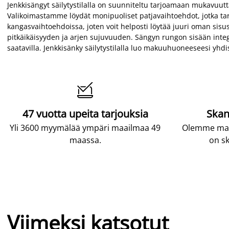
Jenkkisängyt säilytystilalla on suunniteltu tarjoamaan mukavuutta,
Valikoimastamme löydät monipuoliset patjavaihtoehdot, jotka tarjo
kangasvaihtoehdoissa, joten voit helposti löytää juuri oman sisu
pitkäikäisyyden ja arjen sujuvuuden. Sängyn rungon sisään integroi
saatavilla. Jenkkisänky säilytystilalla luo makuuhuoneeseesi yhdis

47 vuotta upeita tarjouksia
Skan
Yli 3600 myymälää ympäri maailmaa 49
Olemme maai
maassa.
on sk
Viimeksi katsotut