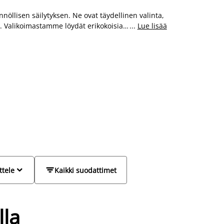
nöllisen säilytyksen. Ne ovat täydellinen valinta,
stä. Valikoimastamme löydät erikokoisia
...
Lue lisää
cm ja 180x200 cm, jotka sopivat niin pieniin
vat huomaamattomasti sängyn rungossa, ja ne
eille. Valitse laadukkaat ja kestävät materiaalit,


ttele
Kaikki suodattimet
lla