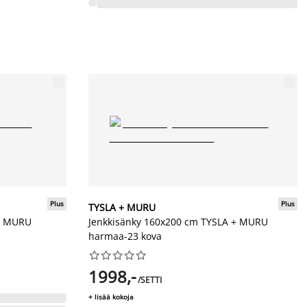
Plus
Plus
TYSLA + MURU
 + MURU
Jenkkisänky 160x200 cm TYSLA + MURU
harmaa-23 kova










1998,-
/SETTI
+ lisää kokoja