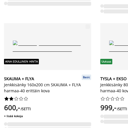
AINA EDULLINEN HINTA
Uutuus
Basic
SKAUMA + FLYA
TYSLA + EKSO
Jenkkisänky 160x200 cm SKAUMA + FLYA
Jenkkisänky 8
harmaa-40 erittäin kova
harmaa-40 ko




















600,-
999,-
/SETTI
/SETTI
+ lisää kokoja