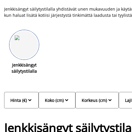
Jenkkisängyt säilytystilalla yhdistävät unen mukavuuden ja käytän
kun haluat lisätä kotiisi järjestystä tinkimättä laadusta tai tyyli
vaihtoehtoja, kuten 90x200 cm, 120x200 cm, 140x200 cm, 160x200 
kuin suuriin makuuhuoneisiin. Näissä sängyissä säilytystilat o
tarjoavat tilaa esimerkiksi vuodevaatteille tai muille kodin tarvikk
jotka tekevät makuuhuoneestasi kauniin ja toimivan.
Jenkkisängyt
säilytystilalla



Hinta (€)
Koko (cm)
Korkeus (cm)
Laji
Jenkkisängyt säilytystila