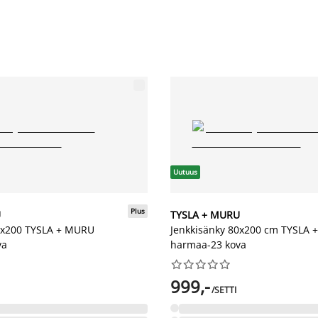
Uutuus
Plus
U
TYSLA + MURU
0x200 TYSLA + MURU
Jenkkisänky 80x200 cm TYSLA
va
harmaa-23 kova










999,-
/SETTI