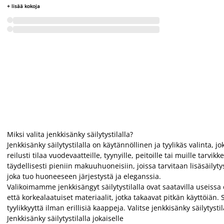
+ lisää kokoja
Miksi valita jenkkisänky säilytystilalla?
Jenkkisänky säilytystilalla on käytännöllinen ja tyylikäs valint
reilusti tilaa vuodevaatteille, tyynyille, peitoille tai muille tarv
täydellisesti pieniin makuuhuoneisiin, joissa tarvitaan lisäsäily
joka tuo huoneeseen järjestystä ja eleganssia.
Valikoimamme jenkkisängyt säilytystilalla ovat saatavilla useiss
että korkealaatuiset materiaalit, jotka takaavat pitkän käyttöiän.
tyylikkyyttä ilman erillisiä kaappeja. Valitse jenkkisänky säilytys
Jenkkisänky säilytystilalla jokaiselle