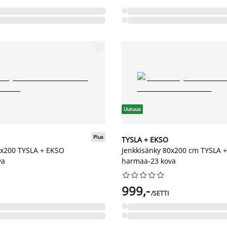
Uutuus
Plus
TYSLA + EKSO
0x200 TYSLA + EKSO
Jenkkisänky 80x200 cm TYSLA 
va
harmaa-23 kova










999,-
/SETTI