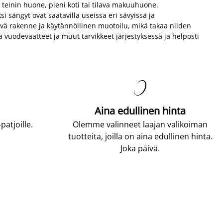
ä teinin huone, pieni koti tai tilava makuuhuone.
 sängyt ovat saatavilla useissa eri sävyissä ja
tävä rakenne ja käytännöllinen muotoilu, mikä takaa niiden
ää vuodevaatteet ja muut tarvikkeet järjestyksessä ja helposti

Aina edullinen hinta
atjoille.
Olemme valinneet laajan valikoiman
tuotteita, joilla on aina edullinen hinta.
Joka päivä.