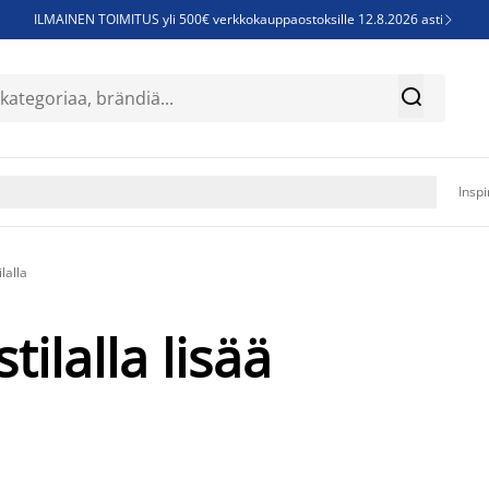
ILMAINEN TOIMITUS yli 500€ verkkokauppaostoksille 12.8.2026 asti

Parempiin uniin - Säästä jopa 60%


Sijauspatjoja - Säästä jopa 60%

Jenkkisänkyjä - Säästä jopa 60%

Inspi
lalla
tilalla lisää