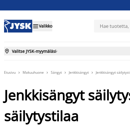

Valikko

Valitse JYSK-myymäläsi

Etusivu
Makuuhuone
Sängyt
Jenkkisängyt
Jenkkisängyt säilytysti




Jenkkisängyt säilytys
säilytystilaa