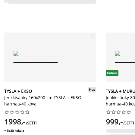
Uutuus
Plus
TYSLA + EKSO
TYSLA + MUR
Jenkkisänky 160x200 cm TYSLA + EKSO
Jenkkisänky 8
harmaa-40 kova
harmaa-40 ko




















1998,-
999,-
/SETTI
/SETTI
+ lisää kokoja