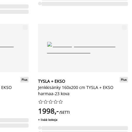
Plus
Plus
TYSLA + EKSO
+ EKSO
Jenkkisänky 160x200 cm TYSLA + EKSO
harmaa-23 kova










1998,-
/SETTI
+ lisää kokoja