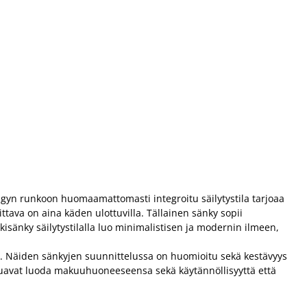
ängyn runkoon huomaamattomasti integroitu säilytystila tarjoaa
vittava on aina käden ulottuvilla. Tällainen sänky sopii
kisänky säilytystilalla luo minimalistisen ja modernin ilmeen,
don. Näiden sänkyjen suunnittelussa on huomioitu sekä kestävyys
a haluavat luoda makuuhuoneeseensa sekä käytännöllisyyttä että