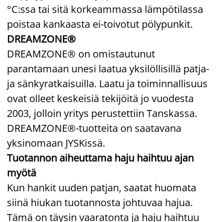
°C:ssa tai sitä korkeammassa lämpötilassa
poistaa kankaasta ei-toivotut pölypunkit.
DREAMZONE®
DREAMZONE® on omistautunut
parantamaan unesi laatua yksilöllisillä patja-
ja sänkyratkaisuilla. Laatu ja toiminnallisuus
ovat olleet keskeisiä tekijöitä jo vuodesta
2003, jolloin yritys perustettiin Tanskassa.
DREAMZONE®-tuotteita on saatavana
yksinomaan JYSKissä.
Tuotannon aiheuttama haju haihtuu ajan
myötä
Kun hankit uuden patjan, saatat huomata
siinä hiukan tuotannosta johtuvaa hajua.
Tämä on täysin vaaratonta ja haju haihtuu