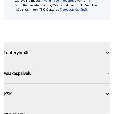
tuotevalikoimasta.
myynti- ja toimitusehdot
. Voin aina
peruuttaa suostumukseni JYSK:n verkkosivustolla. Voin lukea
lisää siitä, miten JYSK käsittelee
Tietosuojakäytäntö
.

Tuoteryhmät

Asiakaspalvelu

JYSK