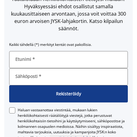
Hyväksyessäsi ehdot osallistut samalla
kuukausittaiseen arvontaan, jossa voit voittaa 300
euron arvoisen JYSK-lahjakortin. Katso kilpailun
säännöt.
Kaikki tähdellä (*) merkityt kentät ovat pakollisia.
Etunimi
*
Sähköposti
*
Rekisteröidy
Haluan vastaanottaa viestintää, mukaan lukien
henkilökohtaisesti räätälöityjä viestejä, jotka perustuvat
henkilökohtaisiin tietoihini ja käyttäytymiseeni, sähköpostitse ja
kolmannen osapuolen medioissa. Näihin sisältyy inspiraatiota,
mahtavia tarjouksia, uutuuksia ja kampanjoita JYSK:n koko