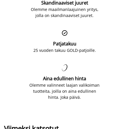
Skandinaaviset juuret
Olemme maailmanlaajuinen yritys,
jolla on skandinaaviset juuret.

Patjatakuu
25 vuoden takuu GOLD-patjoille.

Aina edullinen hinta
Olemme valinneet laajan valikoiman
tuotteita, joilla on aina edullinen
hinta. Joka päivä.
Viimeksi katsotut