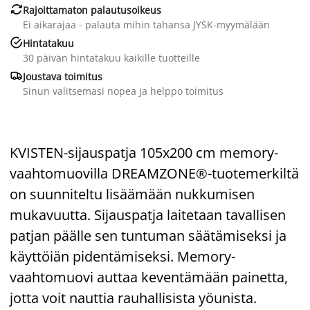

Rajoittamaton palautusoikeus
Ei aikarajaa - palauta mihin tahansa JYSK-myymälään

Hintatakuu
30 päivän hintatakuu kaikille tuotteille

Joustava toimitus
Sinun valitsemasi nopea ja helppo toimitus
KVISTEN-sijauspatja 105x200 cm memory-
vaahtomuovilla DREAMZONE®-tuotemerkiltä
on suunniteltu lisäämään nukkumisen
mukavuutta. Sijauspatja laitetaan tavallisen
patjan päälle sen tuntuman säätämiseksi ja
käyttöiän pidentämiseksi. Memory-
vaahtomuovi auttaa keventämään painetta,
jotta voit nauttia rauhallisista yöunista.