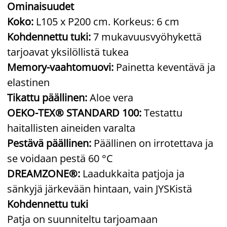
Ominaisuudet
Koko:
L105 x P200 cm. Korkeus: 6 cm
Kohdennettu tuki:
7 mukavuusvyöhykettä
tarjoavat yksilöllistä tukea
Memory-vaahtomuovi:
Painetta keventävä ja
elastinen
Tikattu päällinen:
Aloe vera
OEKO-TEX® STANDARD 100:
Testattu
haitallisten aineiden varalta
Pestävä päällinen:
Päällinen on irrotettava ja
se voidaan pestä 60 °C
DREAMZONE®:
Laadukkaita patjoja ja
sänkyjä järkevään hintaan, vain JYSKistä
Kohdennettu tuki
Patja on suunniteltu tarjoamaan