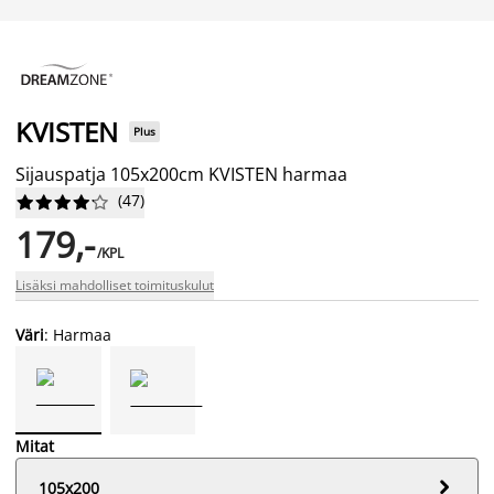
KVISTEN
Plus
Sijauspatja 105x200cm KVISTEN harmaa
(
47
)










179,-
/KPL
Lisäksi mahdolliset toimituskulut
Väri
: Harmaa
Mitat

105x200