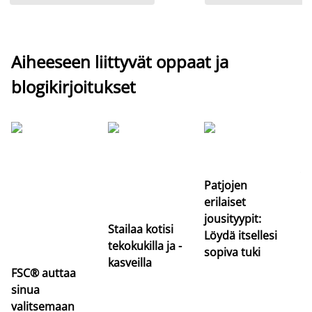
Aiheeseen liittyvät oppaat ja
blogikirjoitukset
Si
uu
va
Patjojen
erilaiset
jousityypit:
Stailaa kotisi
Löydä itsellesi
tekokukilla ja -
sopiva tuki
kasveilla
FSC® auttaa
sinua
valitsemaan