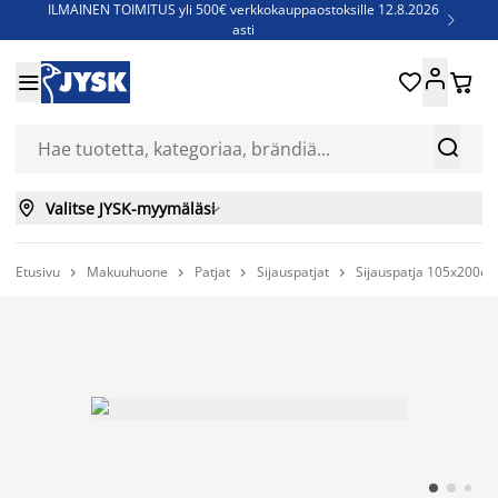
ILMAINEN TOIMITUS yli 500€ verkkokauppaostoksille 12.8.2026

asti
Parempiin uniin - Säästä jopa 60%





Sijauspatjoja - Säästä jopa 60%

Jenkkisänkyjä - Säästä jopa 60%



Valitse JYSK-myymäläsi

Etusivu
Makuuhuone
Patjat
Sijauspatjat
Sijauspatja 105x200c



