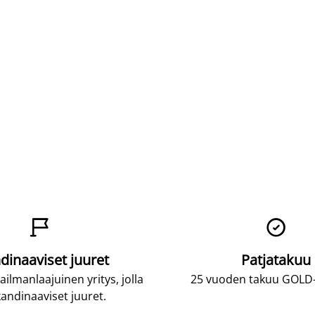


dinaaviset juuret
Patjatakuu
lmanlaajuinen yritys, jolla
25 vuoden takuu GOLD-p
andinaaviset juuret.