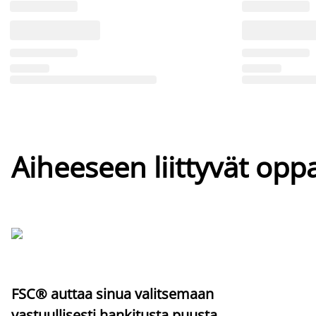
Aiheeseen liittyvät oppa
FSC® auttaa sinua valitsemaan
vastuullisesti hankitusta puusta