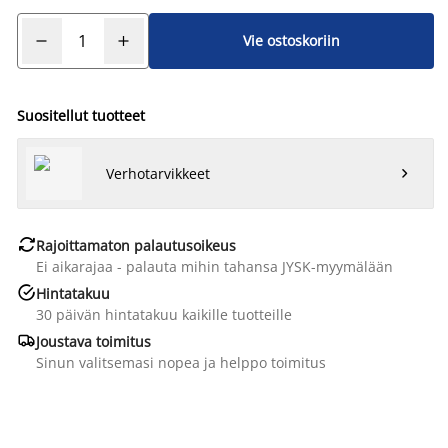
Vie ostoskoriin
Suositellut tuotteet
Verhotarvikkeet


Rajoittamaton palautusoikeus
Ei aikarajaa - palauta mihin tahansa JYSK-myymälään

Hintatakuu
30 päivän hintatakuu kaikille tuotteille

Joustava toimitus
Sinun valitsemasi nopea ja helppo toimitus