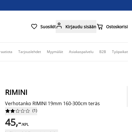



Suosikit
Kirjaudu sisään
Ostoskorisi
raatiota
Tarjouslehdet
Myymälät
Asiakaspalvelu
B2B
Työpaikat
RIMINI
Verhotanko RIMINI 19mm 160-300cm teräs
(
1
)










45,-
/KPL