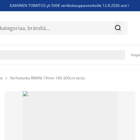
ILMAINEN TOIMITUS yli 500€ verkkokauppaostoksille 12.8.2026 asti

Parempiin uniin - Säästä jopa 60%


Sijauspatjoja - Säästä jopa 60%

Jenkkisänkyjä - Säästä jopa 60%

Inspi
ot
Verhotanko RIMINI 19mm 160-300cm teräs
