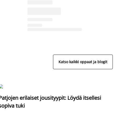
Katso kaikki oppaat ja blogit
S
Patjojen erilaiset jousityypit: Löydä itsellesi
sopiva tuki