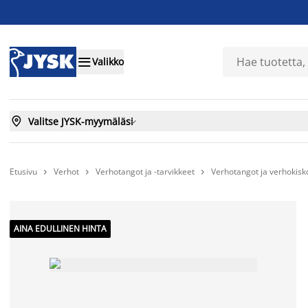

Valikko

Valitse JYSK-myymäläsi

Etusivu
Verhot
Verhotangot ja -tarvikkeet
Verhotangot ja verhokisk



AINA EDULLINEN HINTA