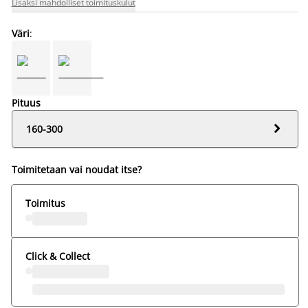
Lisäksi mahdolliset toimituskulut
Väri
:
Pituus

160-300
Toimitetaan vai noudat itse?
Toimitus
Click & Collect