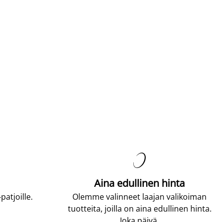

Aina edullinen hinta
atjoille.
Olemme valinneet laajan valikoiman
tuotteita, joilla on aina edullinen hinta.
Joka päivä.