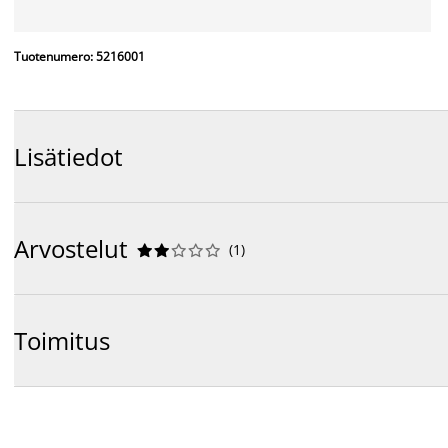
Tuotenumero: 5216001
Lisätiedot
Arvostelut
(
1
)










Toimitus