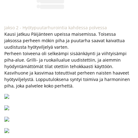
Jakso 2 - Hyötypuutarhurointia kahdessa polvessa
Kausi jatkuu Päijänteen upeissa maisemissa. Toisessa
jaksossa perheen mökin piha ja puutarha saavat kaivattua
uudistusta hyötyviljelyä varten.
Perheen toiveena oli selkeämpi sisäänkäynti ja viihtyisämpi
piha-alue. Grilli- ja ruokailualue uudistettiin, ja aiemmin
hyödyntämättömät tilat otettiin tehokkaasti käyttöön.
Kasvihuone ja kasvimaa toteuttivat perheen naisten haaveet
hyötyviljelystä. Lopputuloksena syntyi toimiva ja harmoninen
piha, joka palvelee koko perhettä.