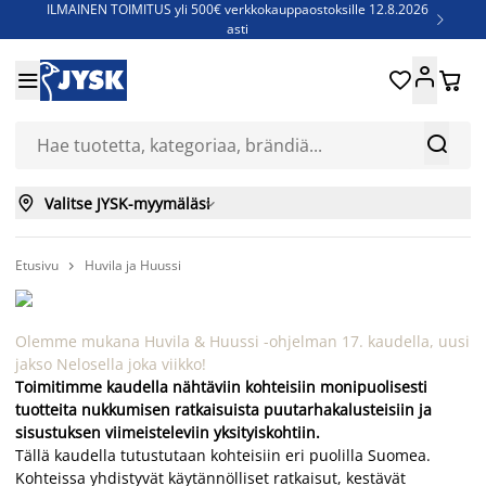
ILMAINEN TOIMITUS yli 500€ verkkokauppaostoksille 12.8.2026

asti
Parempiin uniin - Säästä jopa 60%





Sijauspatjoja - Säästä jopa 60%

Jenkkisänkyjä - Säästä jopa 60%



Valitse JYSK-myymäläsi

Etusivu
Huvila ja Huussi

Olemme mukana Huvila & Huussi -ohjelman 17. kaudella, uusi
jakso Nelosella joka viikko!
Toimitimme kaudella nähtäviin kohteisiin monipuolisesti
tuotteita nukkumisen ratkaisuista puutarhakalusteisiin ja
sisustuksen viimeisteleviin yksityiskohtiin.
Tällä kaudella tutustutaan kohteisiin eri puolilla Suomea.
Kohteissa yhdistyvät käytännölliset ratkaisut, kestävät