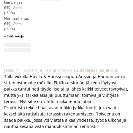
kampanjaa:
649,- /setti
(-50%)
Normaalihinta:
649,- /setti
(-50%)
+ lisää kokoja
Jakso 11 - Anssin ja Hannan mökin suuri terassilaajennus
Tällä viikolla Huvila & Huussi saapuu Anssin ja Hannan vuosi
sitten ostamalle mökille. Pitkän etsinnän jälkeen löytynyt
paikka tuntui heti täydelliseltä ja lähes kaikki toiveet täyttyivät,
mutta yksi tärkeä asia jäi puuttumaan: toimiva ja viihtyisä
terassi. Nyt sille on vihdoin aika tehdä jotain.
Projektista tekee haastavan mökin jyrkkä tontti, joka vaatii
kekseliäitä ratkaisuja terassin rakentamiseen. Toiveena on
saada paikka, jossa voi viettää aikaa yhdessä, syödä ulkona ja
nauttia kesäpäivistä mahdollisimman rennosti.