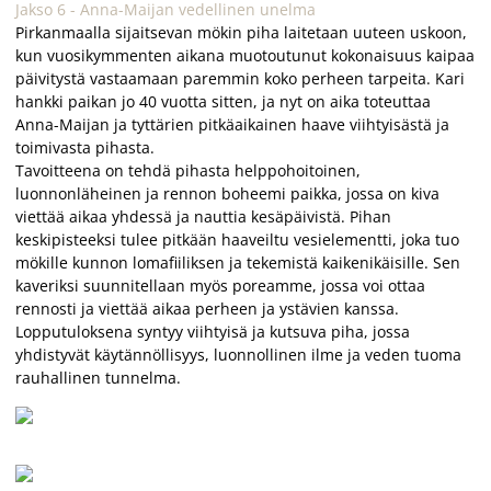
Jakso 6 - Anna-Maijan vedellinen unelma
Pirkanmaalla sijaitsevan mökin piha laitetaan uuteen uskoon,
kun vuosikymmenten aikana muotoutunut kokonaisuus kaipaa
päivitystä vastaamaan paremmin koko perheen tarpeita. Kari
hankki paikan jo 40 vuotta sitten, ja nyt on aika toteuttaa
Anna-Maijan ja tyttärien pitkäaikainen haave viihtyisästä ja
toimivasta pihasta.
Tavoitteena on tehdä pihasta helppohoitoinen,
luonnonläheinen ja rennon boheemi paikka, jossa on kiva
viettää aikaa yhdessä ja nauttia kesäpäivistä. Pihan
keskipisteeksi tulee pitkään haaveiltu vesielementti, joka tuo
mökille kunnon lomafiiliksen ja tekemistä kaikenikäisille. Sen
kaveriksi suunnitellaan myös poreamme, jossa voi ottaa
rennosti ja viettää aikaa perheen ja ystävien kanssa.
Lopputuloksena syntyy viihtyisä ja kutsuva piha, jossa
yhdistyvät käytännöllisyys, luonnollinen ilme ja veden tuoma
rauhallinen tunnelma.