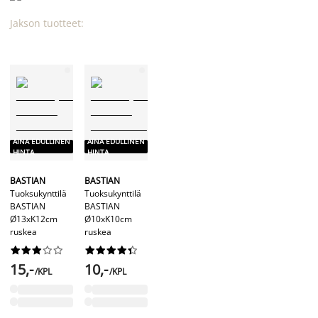
Jakson tuotteet:
AINA EDULLINEN
AINA EDULLINEN
HINTA
HINTA
BASTIAN
BASTIAN
Tuoksukynttilä
Tuoksukynttilä
BASTIAN
BASTIAN
Ø13xK12cm
Ø10xK10cm
ruskea
ruskea




















15,-
10,-
/KPL
/KPL