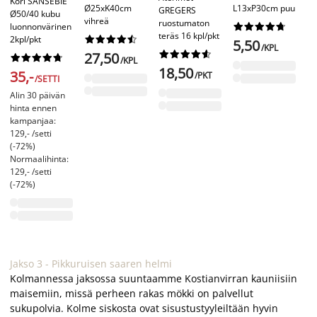
Kori SANSEBIE
Ø25xK40cm
L13xP30cm puu
P3
GREGERS
Ø50/40 kubu
vihreä
ruostumaton
luonnonvärinen










teräs 16 kpl/pkt
2kpl/pkt










5,50
1
/KPL










27,50










/KPL
18,50
35,-
/PKT
/SETTI
Alin 30 päivän
hinta ennen
kampanjaa:
129,- /setti
(-72%)
Normaalihinta:
129,- /setti
(-72%)
Jakso 3 - Pikkuruisen saaren helmi
Kolmannessa jaksossa suuntaamme Kostianvirran kauniisiin
maisemiin, missä perheen rakas mökki on palvellut
sukupolvia. Kolme siskosta ovat sisustustyyleiltään hyvin