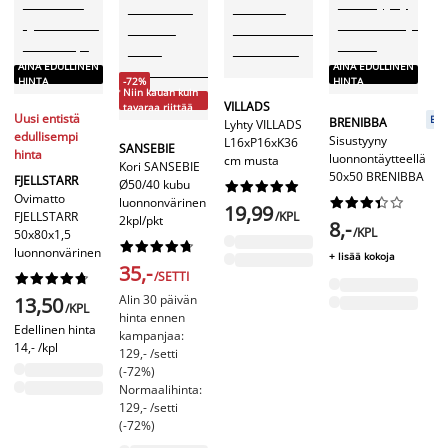
AINA EDULLINEN
AINA EDULLINEN
-72%
HINTA
HINTA
Niin kauan kuin
VILLADS
tavaraa riittää
Uusi entistä
D
Bas
BRENIBBA
Lyhty VILLADS
edullisempi
Ku
Sisustyyny
L16xP16xK36
SANSEBIE
hinta
50
luonnontäytteellä
cm musta
Kori SANSEBIE
D
50x50 BRENIBBA
FJELLSTARR
Ø50/40 kubu










Ovimatto
luonnonvärinen










19,99
FJELLSTARR
/KPL
2kpl/pkt
2
8,-
/KPL
50x80x1,5










1
luonnonvärinen
+ lisää kokoja
35,-
/SETTI










89
Alin 30 päivän
13,50
+ 
/KPL
hinta ennen
Edellinen hinta
kampanjaa:
14,- /kpl
129,- /setti
(-72%)
Normaalihinta:
129,- /setti
(-72%)