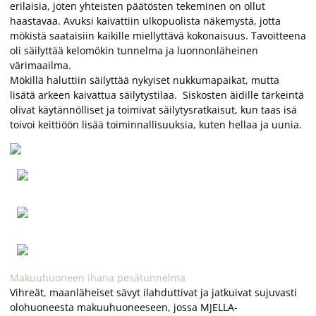
erilaisia, joten yhteisten päätösten tekeminen on ollut
haastavaa. Avuksi kaivattiin ulkopuolista näkemystä, jotta
mökistä saataisiin kaikille miellyttävä kokonaisuus. Tavoitteena
oli säilyttää kelomökin tunnelma ja luonnonläheinen
värimaailma.
Mökillä haluttiin säilyttää nykyiset nukkumapaikat, mutta
lisätä arkeen kaivattua säilytystilaa. Siskosten äidille tärkeintä
olivat käytännölliset ja toimivat säilytysratkaisut, kun taas isä
toivoi keittiöön lisää toiminnallisuuksia, kuten hellaa ja uunia.
Makuuhuoneen ihana pesätunnelma
Vihreät, maanläheiset sävyt ilahduttivat ja jatkuivat sujuvasti
olohuoneesta makuuhuoneeseen, jossa MJELLA-