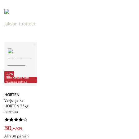
Jakson tuotteet:
-25%
Niin kauan kuin
tavaraa riittää
HORTEN
Varjonjalka
HORTEN 35kg
harmaa










30,-
/KPL
Alin 30 päivän