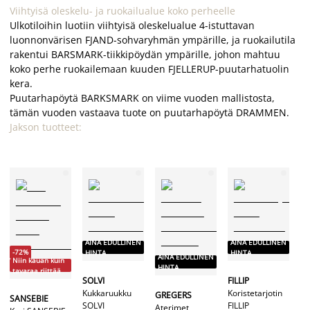
Viihtyisä oleskelu- ja ruokailualue koko perheelle
Ulkotiloihin luotiin viihtyisä oleskelualue 4-istuttavan
luonnonvärisen FJAND-sohvaryhmän ympärille, ja ruokailutila
rakentui BARSMARK-tiikkipöydän ympärille, johon mahtuu
koko perhe ruokailemaan kuuden FJELLERUP-puutarhatuolin
kera.
Puutarhapöytä BARKSMARK on viime vuoden mallistosta,
tämän vuoden vastaava tuote on puutarhapöytä DRAMMEN.
Jakson tuotteet:
AINA EDULLINEN
AINA EDULLINEN
A
-72%
HINTA
HINTA
H
AINA EDULLINEN
Niin kauan kuin
HINTA
tavaraa riittää
SOLVI
FILLIP
KR
Kukkaruukku
Koristetarjotin
Sa
GREGERS
SANSEBIE
SOLVI
FILLIP
KR
Aterimet