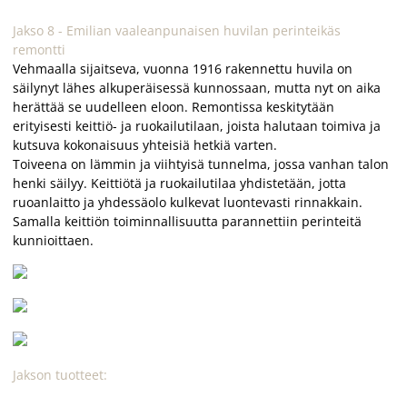
Jakso 8 - Emilian vaaleanpunaisen huvilan perinteikäs
remontti
Vehmaalla sijaitseva, vuonna 1916 rakennettu huvila on
säilynyt lähes alkuperäisessä kunnossaan, mutta nyt on aika
herättää se uudelleen eloon. Remontissa keskitytään
erityisesti keittiö- ja ruokailutilaan, joista halutaan toimiva ja
kutsuva kokonaisuus yhteisiä hetkiä varten.
Toiveena on lämmin ja viihtyisä tunnelma, jossa vanhan talon
henki säilyy. Keittiötä ja ruokailutilaa yhdistetään, jotta
ruoanlaitto ja yhdessäolo kulkevat luontevasti rinnakkain.
Samalla keittiön toiminnallisuutta parannettiin perinteitä
kunnioittaen.
Jakson tuotteet: