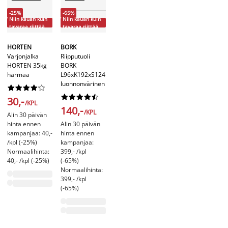
-25%
-65%
Niin kauan kuin
Niin kauan kuin
tavaraa riittää
tavaraa riittää
HORTEN
BORK
Varjonjalka
Riipputuoli
HORTEN 35kg
BORK
harmaa
L96xK192xS124
luonnonvärinen




















30,-
/KPL
140,-
/KPL
Alin 30 päivän
hinta ennen
Alin 30 päivän
kampanjaa: 40,-
hinta ennen
/kpl (-25%)
kampanjaa:
Normaalihinta:
399,- /kpl
40,- /kpl (-25%)
(-65%)
Normaalihinta:
399,- /kpl
(-65%)