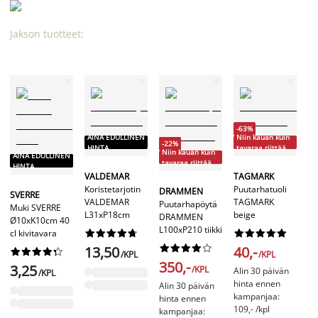
Jakson tuotteet:
-63%
AINA EDULLINEN
Niin kauan kuin
-
-22%
HINTA
tavaraa riittää
Ni
Niin kauan kuin
AINA EDULLINEN
ta
tavaraa riittää
HINTA
VALDEMAR
TAGMARK
Koristetarjotin
Puutarhatuoli
B
DRAMMEN
SVERRE
VALDEMAR
TAGMARK
Pe
Puutarhapöytä
Muki SVERRE
L31xP18cm
beige
B
DRAMMEN
Ø10xK10cm 40
L1
L100xP210 tiikki
cl kivitavara




















ko










13,50
40,-










/KPL
/KPL
350,-
3,25
/KPL
Alin 30 päivän
/KPL
1
hinta ennen
Alin 30 päivän
kampanjaa:
Al
hinta ennen
109,- /kpl
hi
kampanjaa: