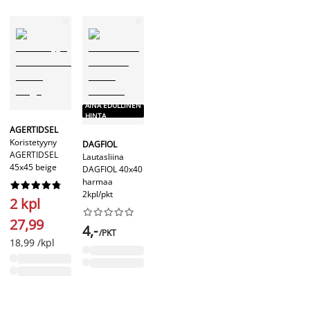
AINA EDULLINEN
HINTA
AGERTIDSEL
Koristetyyny
DAGFIOL
AGERTIDSEL
Lautasliina
45x45 beige
DAGFIOL 40x40
harmaa










2kpl/pkt
2 kpl










27,99
4,-
/PKT
18,99 /kpl