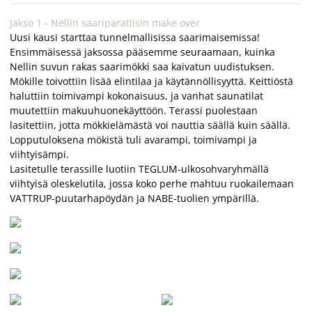
Jakso 1 - Nellin saariparatiisin make over
Uusi kausi starttaa tunnelmallisissa saarimaisemissa!
Ensimmäisessä jaksossa pääsemme seuraamaan, kuinka
Nellin suvun rakas saarimökki saa kaivatun uudistuksen.
Mökille toivottiin lisää elintilaa ja käytännöllisyyttä. Keittiöstä
haluttiin toimivampi kokonaisuus, ja vanhat saunatilat
muutettiin makuuhuonekäyttöön. Terassi puolestaan
lasitettiin, jotta mökkielämästä voi nauttia säällä kuin säällä.
Lopputuloksena mökistä tuli avarampi, toimivampi ja
viihtyisämpi.
Lasitetulle terassille luotiin TEGLUM-ulkosohvaryhmällä
viihtyisä oleskelutila, jossa koko perhe mahtuu ruokailemaan
VATTRUP-puutarhapöydän ja NABE-tuolien ympärillä.