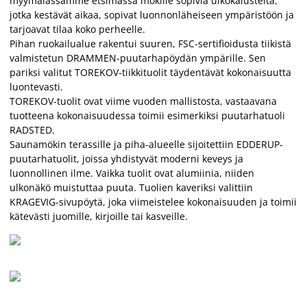
myymälässämme etsimässä mökille sopivia ulkokalusteita,
jotka kestävät aikaa, sopivat luonnonläheiseen ympäristöön ja
tarjoavat tilaa koko perheelle.
Pihan ruokailualue rakentui suuren, FSC-sertifioidusta tiikistä
valmistetun DRAMMEN-puutarhapöydän ympärille. Sen
pariksi valitut TOREKOV-tiikkituolit täydentävät kokonaisuutta
luontevasti.
TOREKOV-tuolit ovat viime vuoden mallistosta, vastaavana
tuotteena kokonaisuudessa toimii esimerkiksi puutarhatuoli
RADSTED.
Saunamökin terassille ja piha-alueelle sijoitettiin EDDERUP-
puutarhatuolit, joissa yhdistyvät moderni keveys ja
luonnollinen ilme. Vaikka tuolit ovat alumiinia, niiden
ulkonäkö muistuttaa puuta. Tuolien kaveriksi valittiin
KRAGEVIG-sivupöytä, joka viimeistelee kokonaisuuden ja toimii
kätevästi juomille, kirjoille tai kasveille.