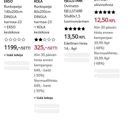
FJELLSTARR
EKSO
KOLA
oliivinvihreä
Ma
Ovimatto
Runkopatja
Runkopatja
A
FJELLSTARR
140x200cm
80x200cm










Ø
50x80x1,5
DINGLA
DINGLA
12,50
be
/KPL
luonnonvärinen
harmaa-23
harmaa-23
+ EKSO
+ KOLA
Alin 30 päivän










keskikova
keskikova
hinta ennen
1
13,50
/KPL
kampanjaa:




















Ed
39,99 /kpl
Edellinen hinta
1199,-
325,-
11
(-68%)
/SETTI
/SETTI
14,- /kpl
Normaalihinta:
Alin 30 päivän
+ lisää kokoja
39,99 /kpl
hinta ennen
(-68%)
kampanjaa:
649,- /setti
(-50%)
Normaalihinta:
649,- /setti
(-50%)
+ lisää kokoja