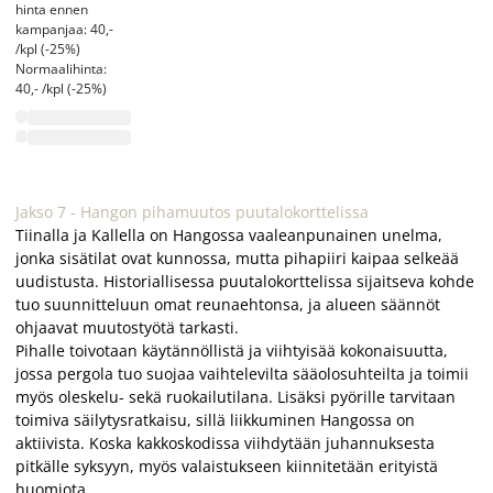
hinta ennen
kampanjaa: 40,-
/kpl (-25%)
Normaalihinta:
40,- /kpl (-25%)
Jakso 7 - Hangon pihamuutos puutalokorttelissa
Tiinalla ja Kallella on Hangossa vaaleanpunainen unelma,
jonka sisätilat ovat kunnossa, mutta pihapiiri kaipaa selkeää
uudistusta. Historiallisessa puutalokorttelissa sijaitseva kohde
tuo suunnitteluun omat reunaehtonsa, ja alueen säännöt
ohjaavat muutostyötä tarkasti.
Pihalle toivotaan käytännöllistä ja viihtyisää kokonaisuutta,
jossa pergola tuo suojaa vaihtelevilta sääolosuhteilta ja toimii
myös oleskelu- sekä ruokailutilana. Lisäksi pyörille tarvitaan
toimiva säilytysratkaisu, sillä liikkuminen Hangossa on
aktiivista. Koska kakkoskodissa viihdytään juhannuksesta
pitkälle syksyyn, myös valaistukseen kiinnitetään erityistä
huomiota.