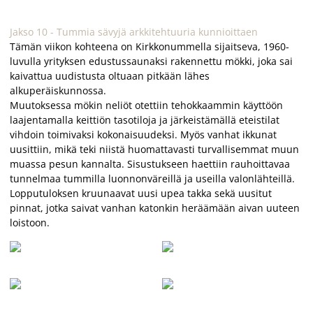
Jakso 10 - Tummia sävyjä arkkitehtuuria kunnioittaen
Tämän viikon kohteena on Kirkkonummella sijaitseva, 1960-
luvulla yrityksen edustussaunaksi rakennettu mökki, joka sai
kaivattua uudistusta oltuaan pitkään lähes
alkuperäiskunnossa.
Muutoksessa mökin neliöt otettiin tehokkaammin käyttöön
laajentamalla keittiön tasotiloja ja järkeistämällä eteistilat
vihdoin toimivaksi kokonaisuudeksi. Myös vanhat ikkunat
uusittiin, mikä teki niistä huomattavasti turvallisemmat muun
muassa pesun kannalta. Sisustukseen haettiin rauhoittavaa
tunnelmaa tummilla luonnonväreillä ja useilla valonlähteillä.
Lopputuloksen kruunaavat uusi upea takka sekä uusitut
pinnat, jotka saivat vanhan katonkin heräämään aivan uuteen
loistoon.