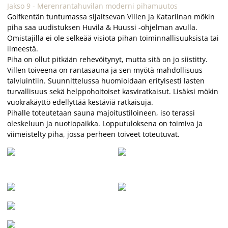
Jakso 9 - Merenrantahuvilan moderni pihamuutos
Golfkentän tuntumassa sijaitsevan Villen ja Katariinan mökin
piha saa uudistuksen
Huvila & Huussi
-ohjelman avulla.
Omistajilla ei ole selkeää visiota pihan toiminnallisuuksista tai
ilmeestä.
Piha on ollut pitkään rehevöitynyt, mutta sitä on jo siistitty.
Villen toiveena on rantasauna ja sen myötä mahdollisuus
talviuintiin. Suunnittelussa huomioidaan erityisesti lasten
turvallisuus sekä helppohoitoiset kasviratkaisut. Lisäksi mökin
vuokrakäyttö edellyttää kestäviä ratkaisuja.
Pihalle toteutetaan sauna majoitustiloineen, iso terassi
oleskeluun ja nuotiopaikka. Lopputuloksena on toimiva ja
viimeistelty piha, jossa perheen toiveet toteutuvat.