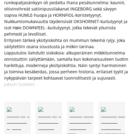
runkopatjasänkyyn oli pedattu ihana pesätunnelma: kauniit,
oliivinvihreät satiinipussilakanat INGEBORG sekä sävyyn
sopiva HUMLE-huopa ja HORNFIOL-koristetyynyt.
Nukkumismukavuutta täydensivät OKSHORNET-kuitutyynyt ja
isot Høie DOWNFEEL -kuitutyynyt, jotka tekevät yöunista
pehmeät ja levolliset.
Erityisen tärkeä yksityiskohta on mummun tekemä ryijy, joka
säilytettiin osana sisustusta ja mökin tarinaa.
Lopputulos ilahdutti siskoksia: alkuperäinen mökkitunnelma
onnistuttiin säilyttämään, samalla kun kokonaisuuteen tuotiin
harkittuja, moderneja yksityiskohtia. Näin syntyi harmoninen
ja toimiva kesäkeidas, jossa perheen historia, erilaiset tyylit ja
nykypäivän tarpeet kohtaavat luonnollisesti ja sujuvasti.
Jakson tuotteet:
A