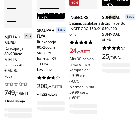
AINA EDULLINEN
-60%
H
HINTA
AINA EDULLINEN
H
Gold
Basic
INGEBORG
SUNNDAL
HINTA
Ko
Satiinipussilakanasetti
Puuvillapeitto
H
INGEBORG 150x210
150x200
Basic
SKAUPA +
35
oliivi
SUNNDAL
FLYA
Plus
MJELLA +
vi
viileä
Runkopatja










MURU
80x200cm










Runkopatja
24,-
/SETTI
SKAUPA
80x200cm
1
25,-
/KPL
harmaa-33
Alin 30 päivän
MJELLA
+ FLYA
hinta ennen
harmaa-40
keskikova
kampanjaa:
+ MURU
59,99 /setti
kova










(-60%)










200,-
Normaalihinta:
/SETTI
749,-
59,99 /setti
/SETTI
+ lisää kokoja
(-60%)
+ lisää kokoja