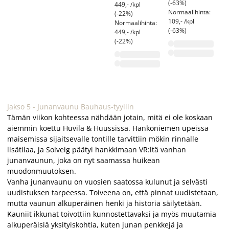
(-63%)
ka
449,- /kpl
Normaalihinta:
27
(-22%)
109,- /kpl
(-
Normaalihinta:
(-63%)
No
449,- /kpl
27
(-22%)
(-
Jakso 5 - Junanvaunu Bauhaus-tyyliin
Tämän viikon kohteessa nähdään jotain, mitä ei ole koskaan
aiemmin koettu Huvila & Huussissa. Hankoniemen upeissa
maisemissa sijaitsevalle tontille tarvittiin mökin rinnalle
lisätilaa, ja Solveig päätyi hankkimaan VR:ltä vanhan
junanvaunun, joka on nyt saamassa huikean
muodonmuutoksen.
Vanha junanvaunu on vuosien saatossa kulunut ja selvästi
uudistuksen tarpeessa. Toiveena on, että pinnat uudistetaan,
mutta vaunun alkuperäinen henki ja historia säilytetään.
Kauniit ikkunat toivottiin kunnostettavaksi ja myös muutamia
alkuperäisiä yksityiskohtia, kuten junan penkkejä ja