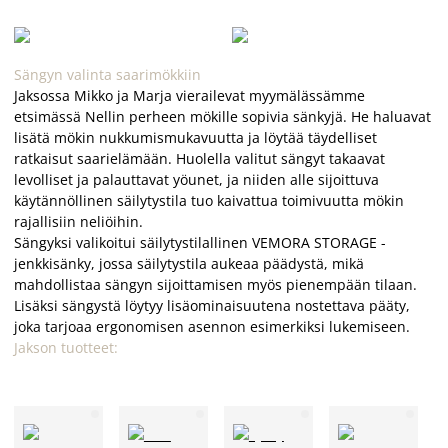
Sängyn valinta saarimökkiin
Jaksossa Mikko ja Marja vierailevat myymälässämme
etsimässä Nellin perheen mökille sopivia sänkyjä. He haluavat
lisätä mökin nukkumismukavuutta ja löytää täydelliset
ratkaisut saarielämään. Huolella valitut sängyt takaavat
levolliset ja palauttavat yöunet, ja niiden alle sijoittuva
käytännöllinen säilytystila tuo kaivattua toimivuutta mökin
rajallisiin neliöihin.
Sängyksi valikoitui säilytystilallinen VEMORA STORAGE -
jenkkisänky, jossa säilytystila aukeaa päädystä, mikä
mahdollistaa sängyn sijoittamisen myös pienempään tilaan.
Lisäksi sängystä löytyy lisäominaisuutena nostettava pääty,
joka tarjoaa ergonomisen asennon esimerkiksi lukemiseen.
Jakson tuotteet: