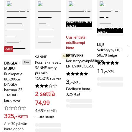
AINA EDULLINEN
HINTA
A
AINA EDULLINEN
H
HINTA
Uusi entistä
edullisempi
J
LILJE
hinta
Ov
-50%
Selkätyyny LILJE
J
50x70 beige
ERTEVIKKE
Gold
SANNE
50
Koristetyynynpäällinen
Pussilakanasetti
Plus










DINGLA +
ru
ERTEVIKKE 50x50
SANNE pesty
MURU
11,-
/KPL
puuvilla
Runkopatja










150x210 ruskea
80x200cm
1
3,-
/KPL
DINGLA










Edellinen hinta
harmaa-23
2 settiä
3,25 /kpl
+ MURU
keskikova
74,99










49,99 /setti
325,-
/SETTI
+ lisää kokoja
Alin 30 päivän
hinta ennen