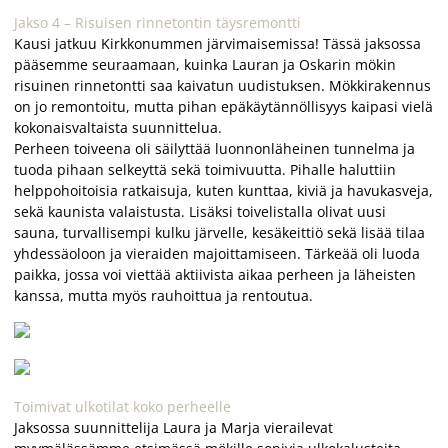
Jakso 4 – Risuisen rinnetontin täysremontti
Kausi jatkuu Kirkkonummen järvimaisemissa! Tässä jaksossa
pääsemme seuraamaan, kuinka Lauran ja Oskarin mökin
risuinen rinnetontti saa kaivatun uudistuksen. Mökkirakennus
on jo remontoitu, mutta pihan epäkäytännöllisyys kaipasi vielä
kokonaisvaltaista suunnittelua.
Perheen toiveena oli säilyttää luonnonläheinen tunnelma ja
tuoda pihaan selkeyttä sekä toimivuutta. Pihalle haluttiin
helppohoitoisia ratkaisuja, kuten kunttaa, kiviä ja havukasveja,
sekä kaunista valaistusta. Lisäksi toivelistalla olivat uusi
sauna, turvallisempi kulku järvelle, kesäkeittiö sekä lisää tilaa
yhdessäoloon ja vieraiden majoittamiseen. Tärkeää oli luoda
paikka, jossa voi viettää aktiivista aikaa perheen ja läheisten
kanssa, mutta myös rauhoittua ja rentoutua.
Toimivat ulkotilat koko perheelle
Jaksossa suunnittelija Laura ja Marja vierailevat