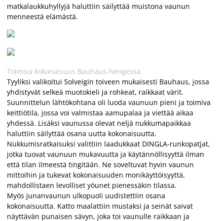
matkalaukkuhyllyjä haluttiin säilyttää muistona vaunun
menneestä elämästä.
Toimiva kokonaisuus Bauhaus-hengessä
Tyyliksi valikoitui Solveigin toiveen mukaisesti Bauhaus, jossa
yhdistyvät selkeä muotokieli ja rohkeat, raikkaat värit.
Suunnittelun lähtökohtana oli luoda vaunuun pieni ja toimiva
keittiötila, jossa voi valmistaa aamupalaa ja viettää aikaa
yhdessä. Lisäksi vaunussa olevat neljä nukkumapaikkaa
haluttiin säilyttää osana uutta kokonaisuutta.
Nukkumisratkaisuksi valittiin laadukkaat DINGLA-runkopatjat,
jotka tuovat vaunuun mukavuutta ja käytännöllisyyttä ilman
että tilan ilmeestä tingitään. Ne soveltuvat hyvin vaunun
mittoihin ja tukevat kokonaisuuden monikäyttöisyyttä,
mahdollistaen levolliset yöunet pienessäkin tilassa.
Myös junanvaunun ulkopuoli uudistettiin osana
kokonaisuutta. Katto maalattiin mustaksi ja seinät saivat
näyttävän punaisen sävyn, joka toi vaunulle raikkaan ja