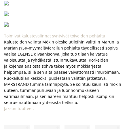
Toimivat kalustevalinnat syntyivät toiveiden pohjalta
Kalusteiden valinta Mökin oleskelutiloihin valittiin Marun ja
Marjan JYSK-myymälävierailun pohjalta täydellisesti sopiva
vaalea EGENSE divaanisohva, joka tuo tilaan kaivattua
valoisuutta ja ryhdikästä istuinmukavuutta. Korkeiden
jalkojensa ansiosta sohva tekee myös mökkiarjesta
helpompaa, sillä sen alta pääsee vaivattomasti imuroimaan.
Ruokailutilan keskiöksi puolestaan valittiin jatkettava,
MARSTRAND tumma tammipöytä. Se sointuu kauniisti mökin
uuteen, tummanpuhuvaan ja luonnonmukaiseen
värimaailmaan, ja sen ääreen mahtuu helposti isompikin
seurue nauttimaan yhteisistä hetkistä.
Jakson tuotteet: