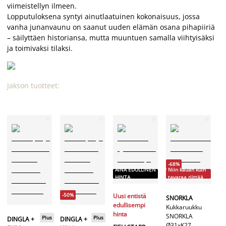
viimeistellyn ilmeen.
Lopputuloksena syntyi ainutlaatuinen kokonaisuus, jossa
vanha junanvaunu on saanut uuden elämän osana pihapiiriä
– säilyttäen historiansa, mutta muuntuen samalla viihtyisäksi
ja toimivaksi tilaksi.
Jakson tuotteet:
-68%
A
AINA EDULLINEN
Niin kauan kuin
H
HINTA
tavaraa riittää
Uu
-50%
Uusi entistä
SNORKLA
ed
edullisempi
Kukkaruukku
hi
hinta
SNORKLA
Plus
Plus
DINGLA +
DINGLA +
Ø31xK27
A