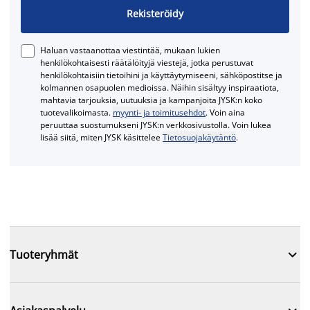
Rekisteröidy
Haluan vastaanottaa viestintää, mukaan lukien
henkilökohtaisesti räätälöityjä viestejä, jotka perustuvat
henkilökohtaisiin tietoihini ja käyttäytymiseeni, sähköpostitse ja
kolmannen osapuolen medioissa. Näihin sisältyy inspiraatiota,
mahtavia tarjouksia, uutuuksia ja kampanjoita JYSK:n koko
tuotevalikoimasta.
myynti- ja toimitusehdot
. Voin aina
peruuttaa suostumukseni JYSK:n verkkosivustolla. Voin lukea
lisää siitä, miten JYSK käsittelee
Tietosuojakäytäntö
.

Tuoteryhmät