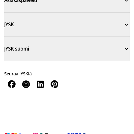

Asiakaspalvelu

JYSK

JYSK suomi
Seuraa JYSKiä



