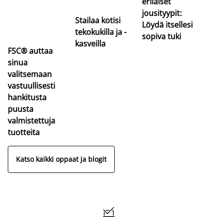
erilaiset
jousityypit:
Stailaa kotisi
Löydä itsellesi
tekokukilla ja -
sopiva tuki
kasveilla
FSC® auttaa
sinua
valitsemaan
vastuullisesti
hankitusta
puusta
valmistettuja
tuotteita
Katso kaikki oppaat ja blogit
