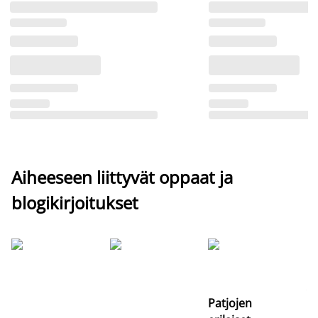
Aiheeseen liittyvät oppaat ja
blogikirjoitukset
Si
uu
va
Patjojen