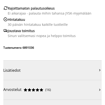

Rajoittamaton palautusoikeus
Ei aikarajaa - palauta mihin tahansa JYSK-myymälään

Hintatakuu
30 päivän hintatakuu kaikille tuotteille

Joustava toimitus
Sinun valitsemasi nopea ja helppo toimitus
Tuotenumero: 6891036
Lisätiedot

Arvostelut
(
16
)










