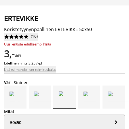
ERTEVIKKE
Koristetyynynpäällinen ERTEVIKKE 50x50
(
16
)










Uusi entistä edullisempi hinta
3,-
/KPL
Edellinen hinta
3,25 /kpl
Lisäksi mahdolliset toimituskulut
Väri
: Sininen
Mitat

50x50