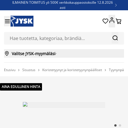
ILMAINEN TOIMITUS yli 500€ verkkokauppaostoksille 12.8.2026

asti
Parempiin uniin - Säästä jopa 60%





Sijauspatjoja - Säästä jopa 60%

Jenkkisänkyjä - Säästä jopa 60%



Valitse JYSK-myymäläsi

Etusivu
Sisustus
Koristetyynyt ja koristetyynynpäälliset
Tyynynpääll



AINA EDULLINEN HINTA