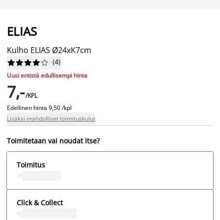
ELIAS
Kulho ELIAS Ø24xK7cm
(
4
)










Uusi entistä edullisempi hinta
7,-
/KPL
Edellinen hinta
9,50 /kpl
Lisäksi mahdolliset toimituskulut
Toimitetaan vai noudat itse?
Toimitus
Click & Collect