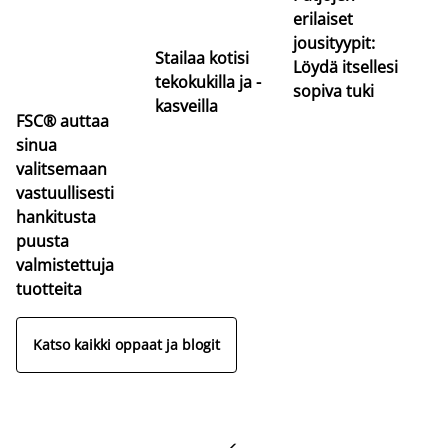
erilaiset
jousityypit:
Stailaa kotisi
Löydä itsellesi
tekokukilla ja -
sopiva tuki
kasveilla
FSC® auttaa
sinua
valitsemaan
vastuullisesti
hankitusta
puusta
valmistettuja
tuotteita
Katso kaikki oppaat ja blogit