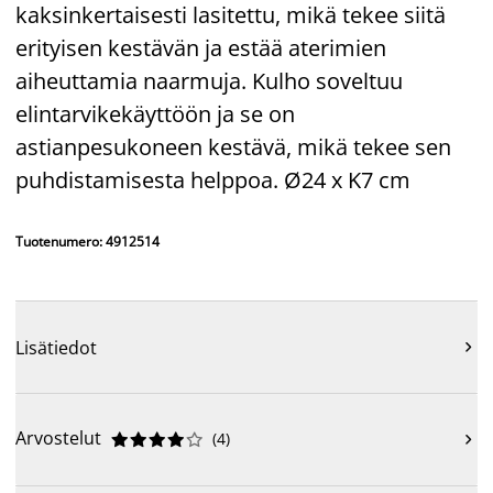
kaksinkertaisesti lasitettu, mikä tekee siitä
erityisen kestävän ja estää aterimien
aiheuttamia naarmuja. Kulho soveltuu
elintarvikekäyttöön ja se on
astianpesukoneen kestävä, mikä tekee sen
puhdistamisesta helppoa. Ø24 x K7 cm
Tuotenumero: 4912514
Lisätiedot

Arvostelut
(
4
)










