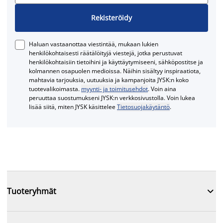
Rekisteröidy
Haluan vastaanottaa viestintää, mukaan lukien
henkilökohtaisesti räätälöityjä viestejä, jotka perustuvat
henkilökohtaisiin tietoihini ja käyttäytymiseeni, sähköpostitse ja
kolmannen osapuolen medioissa. Näihin sisältyy inspiraatiota,
mahtavia tarjouksia, uutuuksia ja kampanjoita JYSK:n koko
tuotevalikoimasta.
myynti- ja toimitusehdot
. Voin aina
peruuttaa suostumukseni JYSK:n verkkosivustolla. Voin lukea
lisää siitä, miten JYSK käsittelee
Tietosuojakäytäntö
.

Tuoteryhmät