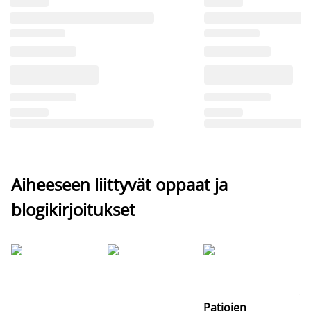
Aiheeseen liittyvät oppaat ja
blogikirjoitukset
Si
uu
va
Patjojen