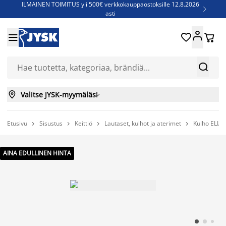
ILMAINEN TOIMITUS yli 500€ verkkokauppaostoksille 12.8.2026

asti
Parempiin uniin - Säästä jopa 60%





Sijauspatjoja - Säästä jopa 60%

Jenkkisänkyjä - Säästä jopa 60%



Valitse JYSK-myymäläsi

Etusivu
Sisustus
Keittiö
Lautaset, kulhot ja aterimet
Kulho ELIA




AINA EDULLINEN HINTA