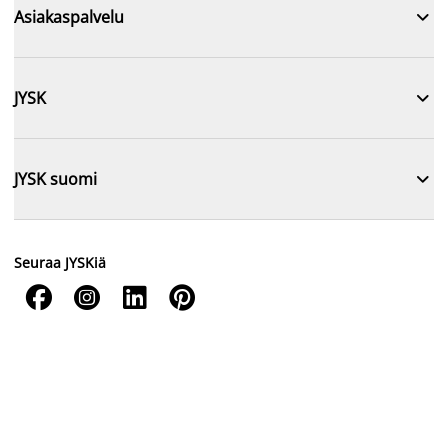

Asiakaspalvelu

JYSK

JYSK suomi
Seuraa JYSKiä



