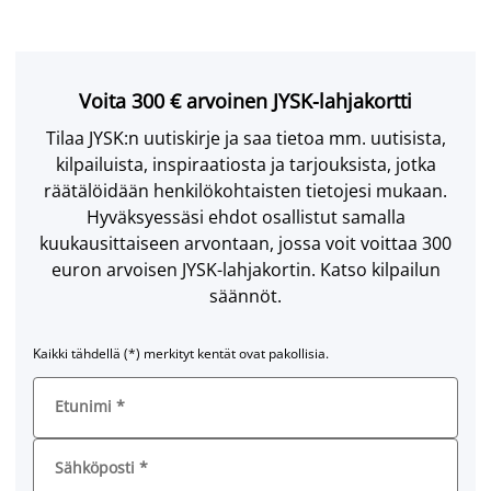
Voita 300 € arvoinen JYSK-lahjakortti
Tilaa JYSK:n uutiskirje ja saa tietoa mm. uutisista,
kilpailuista, inspiraatiosta ja tarjouksista, jotka
räätälöidään henkilökohtaisten tietojesi mukaan.
Hyväksyessäsi ehdot osallistut samalla
kuukausittaiseen arvontaan, jossa voit voittaa 300
euron arvoisen JYSK-lahjakortin. Katso kilpailun
säännöt.
Kaikki tähdellä (*) merkityt kentät ovat pakollisia.
Etunimi
*
Sähköposti
*