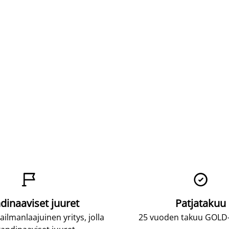


dinaaviset juuret
Patjatakuu
lmanlaajuinen yritys, jolla
25 vuoden takuu GOLD-p