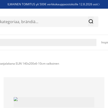
ILMAINEN TOIMITUS yli 500€ verkkokauppaostoksille 12.8.2026 asti

Parempiin uniin - Säästä jopa 60%


Sijauspatjoja - Säästä jopa 60%

Jenkkisänkyjä - Säästä jopa 60%

Inspi
uspatjalakana ELIN 140x200x6-10cm valkoinen