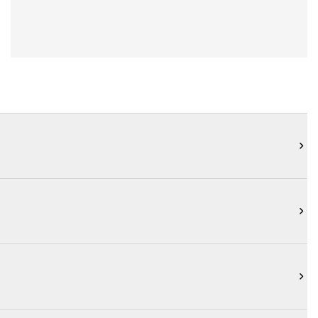


