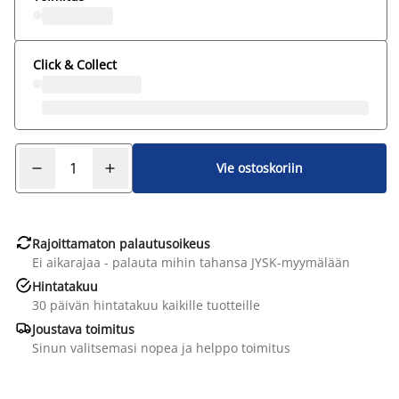
Click & Collect
Vie ostoskoriin

Rajoittamaton palautusoikeus
Ei aikarajaa - palauta mihin tahansa JYSK-myymälään

Hintatakuu
30 päivän hintatakuu kaikille tuotteille

Joustava toimitus
Sinun valitsemasi nopea ja helppo toimitus