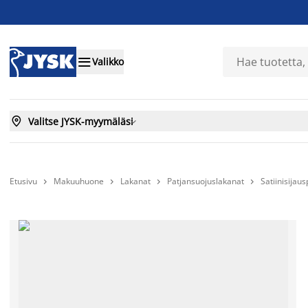

Valikko

Valitse JYSK-myymäläsi

Etusivu
Makuuhuone
Lakanat
Patjansuojuslakanat
Satiinisija



