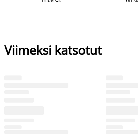
maassa.
on sk
Viimeksi katsotut