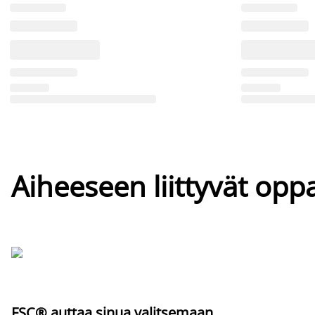
Aiheeseen liittyvät oppa
FSC® auttaa sinua valitsemaan