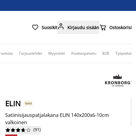



Suosikit
Kirjaudu sisään
Ostoskorisi
raatiota
Tarjouslehdet
Myymälät
Asiakaspalvelu
B2B
Työpaikat
ELIN
Gold
Satiinisijauspatjalakana ELIN 140x200x6-10cm
valkoinen
(
91
)









