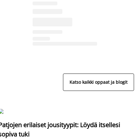
Katso kaikki oppaat ja blogit
S
Patjojen erilaiset jousityypit: Löydä itsellesi
sopiva tuki