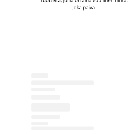
tuotteita, joilla on aina edullinen hinta.
Joka päivä.