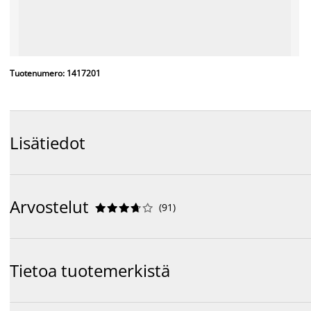
Tuotenumero: 1417201
Lisätiedot
Arvostelut
(
91
)










Tietoa tuotemerkistä