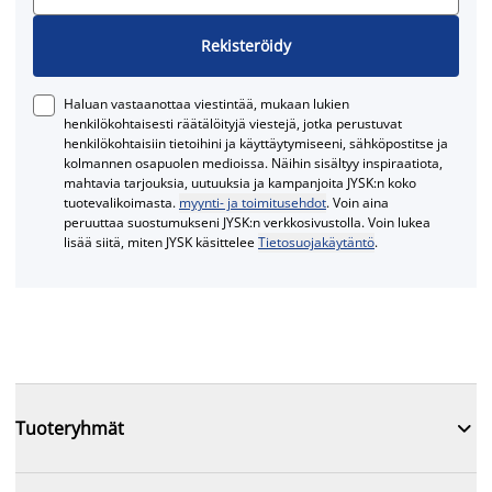
Rekisteröidy
Haluan vastaanottaa viestintää, mukaan lukien
henkilökohtaisesti räätälöityjä viestejä, jotka perustuvat
henkilökohtaisiin tietoihini ja käyttäytymiseeni, sähköpostitse ja
kolmannen osapuolen medioissa. Näihin sisältyy inspiraatiota,
mahtavia tarjouksia, uutuuksia ja kampanjoita JYSK:n koko
tuotevalikoimasta.
myynti- ja toimitusehdot
. Voin aina
peruuttaa suostumukseni JYSK:n verkkosivustolla. Voin lukea
lisää siitä, miten JYSK käsittelee
Tietosuojakäytäntö
.

Tuoteryhmät