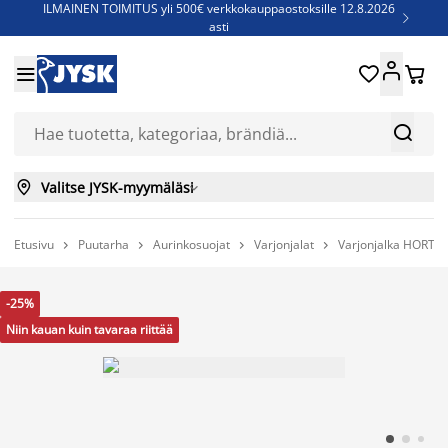
ILMAINEN TOIMITUS yli 500€ verkkokauppaostoksille 12.8.2026

asti
Parempiin uniin - Säästä jopa 60%





Sijauspatjoja - Säästä jopa 60%

Jenkkisänkyjä - Säästä jopa 60%



Valitse JYSK-myymäläsi

Etusivu
Puutarha
Aurinkosuojat
Varjonjalat
Varjonjalka HORTE




-25%
Niin kauan kuin tavaraa riittää