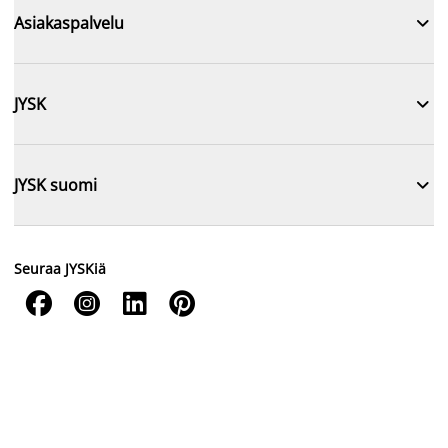

Asiakaspalvelu

JYSK

JYSK suomi
Seuraa JYSKiä



