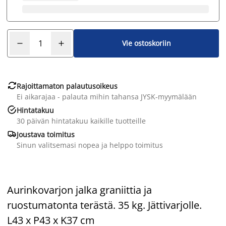
Vie ostoskoriin

Rajoittamaton palautusoikeus
Ei aikarajaa - palauta mihin tahansa JYSK-myymälään

Hintatakuu
30 päivän hintatakuu kaikille tuotteille

Joustava toimitus
Sinun valitsemasi nopea ja helppo toimitus
Aurinkovarjon jalka graniittia ja
ruostumatonta terästä. 35 kg. Jättivarjolle.
L43 x P43 x K37 cm