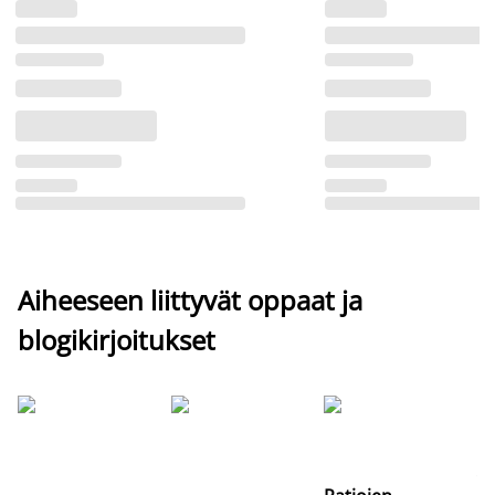
Aiheeseen liittyvät oppaat ja
blogikirjoitukset
Si
uu
va