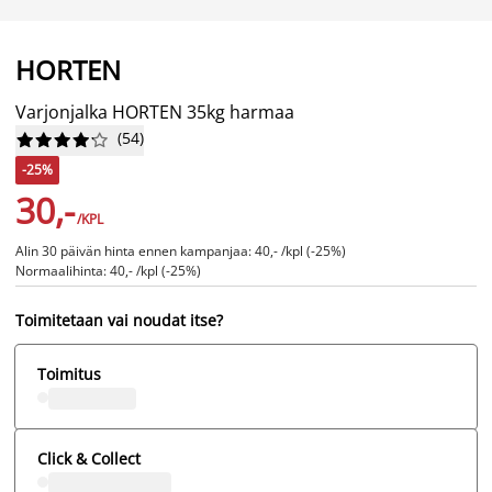
HORTEN
Varjonjalka HORTEN 35kg harmaa
(
54
)










-25%
30,-
/KPL
Alin 30 päivän hinta ennen kampanjaa: 40,- /kpl (-25%)
Normaalihinta: 40,- /kpl (-25%)
Toimitetaan vai noudat itse?
Toimitus
Click & Collect