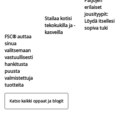
Patjojen
erilaiset
jousityypit:
Stailaa kotisi
Löydä itsellesi
tekokukilla ja -
sopiva tuki
kasveilla
FSC® auttaa
sinua
valitsemaan
vastuullisesti
hankitusta
puusta
valmistettuja
tuotteita
Katso kaikki oppaat ja blogit